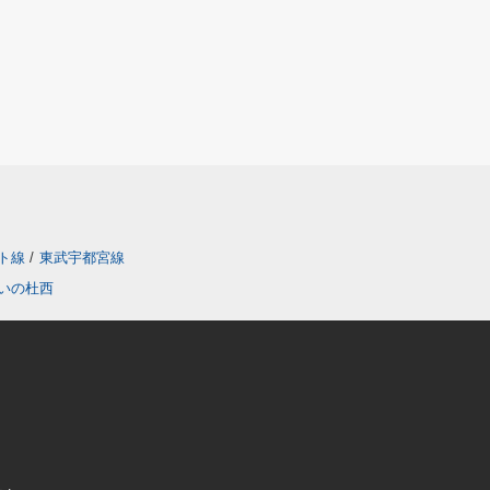
ト線
/
東武宇都宮線
いの杜西