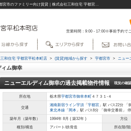
ニューエルディム御幸の過去掲載物件｜宇都宮市のファミリー向け賃貸｜株式会社三和住宅 宇都宮平松本町店
営業時間：9:00 - 17:00※事前予
三和住宅 宇都宮平松本町店
>
(賃貸)地域から探す
>
宇都宮市
>
ニュー
ディム御幸
ニューエルディム御幸
の過去掲載物件情報
現況の確
所在地
栃木県
宇都宮市
御幸本町
４７３１-４
湘南新宿ライン宇須
「
宇都宮
」駅 バス22分 「
交通
東北本線
「
岡本
」駅 バス8分 「御幸交番前」 
築年月（築年数）
1994年 8月 ( 築32年 )
方位
種別/構造
アパート/鉄骨造
所在階/階