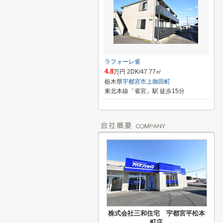
ラフォーレ雀
4.8
万円 2DK/47.77㎡
栃木県
宇都宮市
上御田町
東北本線「雀宮」駅 徒歩15分
株式会社三和住宅 宇都宮平松本
町店