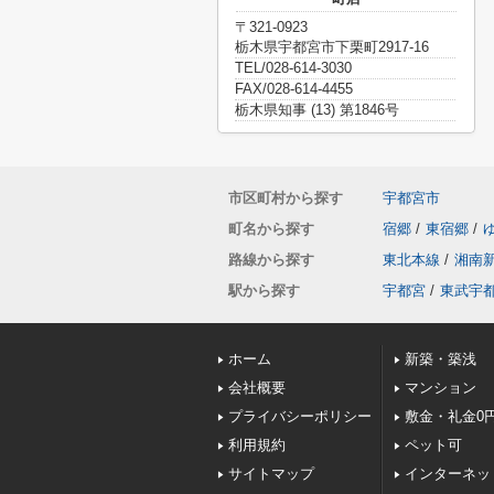
〒321-0923
栃木県宇都宮市下栗町2917-16
TEL/028-614-3030
FAX/028-614-4455
栃木県知事 (13) 第1846号
市区町村から探す
宇都宮市
町名から探す
宿郷
/
東宿郷
/
路線から探す
東北本線
/
湘南
駅から探す
宇都宮
/
東武宇
ホーム
新築・築浅
会社概要
マンション
プライバシーポリシー
敷金・礼金0
利用規約
ペット可
サイトマップ
インターネッ