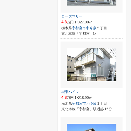
ローズマリー
4.8
万円 1K/27.08㎡
栃木県
宇都宮市
中今泉
５丁目
東北本線「宇都宮」駅
城東ハイツ
4.8
万円 1K/18.90㎡
栃木県
宇都宮市
元今泉
３丁目
東北本線「宇都宮」駅 徒歩15分