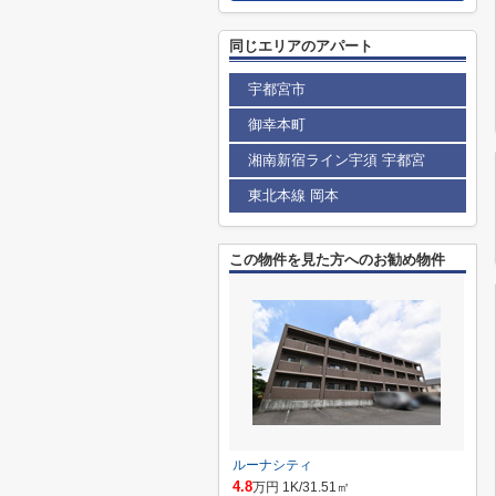
同じエリアのアパート
宇都宮市
御幸本町
湘南新宿ライン宇須 宇都宮
東北本線 岡本
この物件を見た方へのお勧め物件
ルーナシティ
4.8
万円 1K/31.51㎡