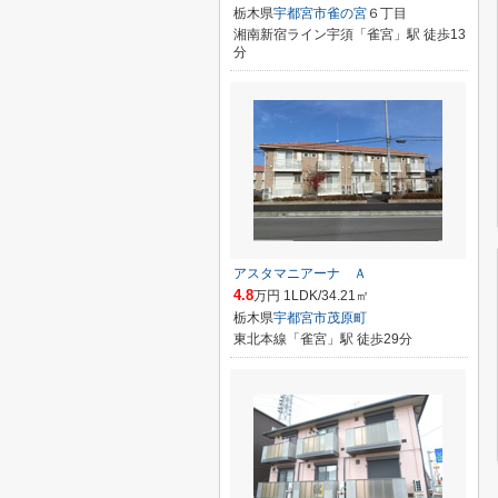
栃木県
宇都宮市
雀の宮
６丁目
湘南新宿ライン宇須「雀宮」駅 徒歩13
分
アスタマニアーナ Ａ
4.8
万円 1LDK/34.21㎡
栃木県
宇都宮市
茂原町
東北本線「雀宮」駅 徒歩29分