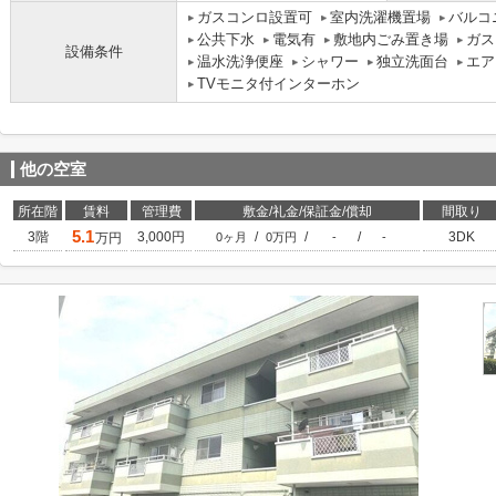
ガスコンロ設置可
室内洗濯機置場
バルコ
公共下水
電気有
敷地内ごみ置き場
ガス
設備条件
温水洗浄便座
シャワー
独立洗面台
エア
TVモニタ付インターホン
他の空室
所在階
賃料
管理費
敷金/礼金/保証金/償却
間取り
5.1
3階
3,000円
/
/
/
3DK
万円
0ヶ月
0万円
-
-