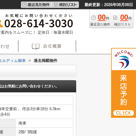
最終更新：2026年08月08日
00
00
件
件
最近見た物件
検討リスト
約でご案内をスムーズに！
定休日：毎週水曜日
エルディム御幸
>
過去掲載物件
認はお気軽にお問い合わせください。
御幸交番前」 停歩3分車18分 6.0km
停歩4分
南東
建
2階/ 3階建