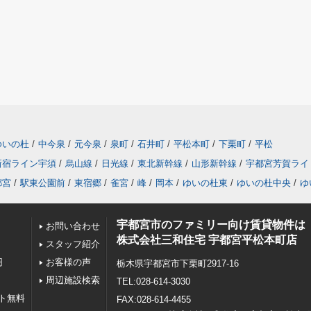
ゆいの杜
/
中今泉
/
元今泉
/
泉町
/
石井町
/
平松本町
/
下栗町
/
平松
新宿ライン宇須
/
烏山線
/
日光線
/
東北新幹線
/
山形新幹線
/
宇都宮芳賀ライ
都宮
/
駅東公園前
/
東宿郷
/
雀宮
/
峰
/
岡本
/
ゆいの杜東
/
ゆいの杜中央
/
ゆ
宇都宮市のファミリー向け賃貸物件は
お問い合わせ
株式会社三和住宅 宇都宮平松本町店
スタッフ紹介
円
お客様の声
栃木県宇都宮市下栗町2917-16
周辺施設検索
TEL:028-614-3030
ト無料
FAX:028-614-4455