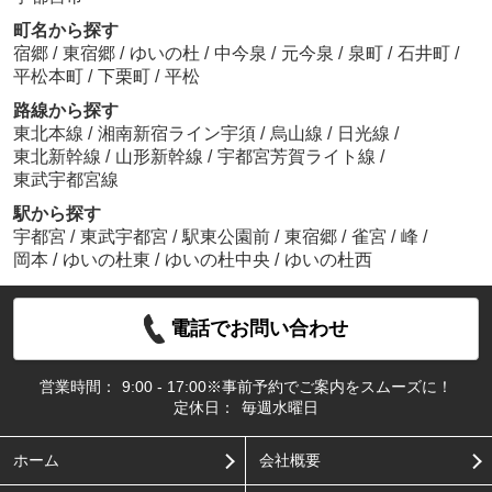
町名から探す
宿郷
/
東宿郷
/
ゆいの杜
/
中今泉
/
元今泉
/
泉町
/
石井町
/
平松本町
/
下栗町
/
平松
路線から探す
東北本線
/
湘南新宿ライン宇須
/
烏山線
/
日光線
/
東北新幹線
/
山形新幹線
/
宇都宮芳賀ライト線
/
東武宇都宮線
駅から探す
宇都宮
/
東武宇都宮
/
駅東公園前
/
東宿郷
/
雀宮
/
峰
/
岡本
/
ゆいの杜東
/
ゆいの杜中央
/
ゆいの杜西
電話でお問い合わせ
営業時間：
9:00 - 17:00※事前予約でご案内をスムーズに！
定休日：
毎週水曜日
ホーム
会社概要