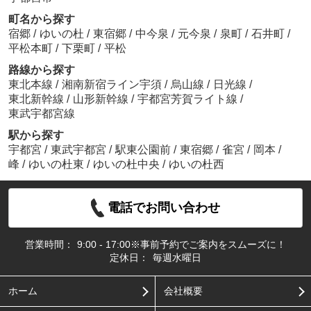
町名から探す
宿郷
/
ゆいの杜
/
東宿郷
/
中今泉
/
元今泉
/
泉町
/
石井町
/
平松本町
/
下栗町
/
平松
路線から探す
東北本線
/
湘南新宿ライン宇須
/
烏山線
/
日光線
/
東北新幹線
/
山形新幹線
/
宇都宮芳賀ライト線
/
東武宇都宮線
駅から探す
宇都宮
/
東武宇都宮
/
駅東公園前
/
東宿郷
/
雀宮
/
岡本
/
峰
/
ゆいの杜東
/
ゆいの杜中央
/
ゆいの杜西
電話でお問い合わせ
営業時間：
9:00 - 17:00※事前予約でご案内をスムーズに！
定休日：
毎週水曜日
ホーム
会社概要