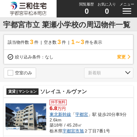
閲覧履歴
お気に入り
メニュー
0
0
宇都宮市立 簗瀬小学校の周辺物件一覧
3
3
1～3
該当物件数
件
空き数
件
件を表示
変更
絞り込み条件：
なし
空室のみ
ソレイユ・ルヴァン
賃貸 | マンション
仲手無料
6.8
万円
東北新幹線
「
宇都宮
」駅 徒歩20分車9分
2.6km
築18年 / 45.28㎡
栃木県
宇都宮市
旭
２丁目7番1号