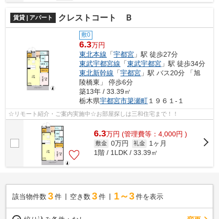
クレストコート Ｂ
賃貸 | アパート
敷0
6.3
万円
東北本線
「
宇都宮
」駅 徒歩27分
東武宇都宮線
「
東武宇都宮
」駅 徒歩34分
東北新幹線
「
宇都宮
」駅 バス20分 「旭
陵橋東」 停歩6分
築13年 / 33.39㎡
栃木県
宇都宮市
簗瀬町
１９６１-１
☆リモート紹介・ご案内実施中☆お部屋探しは三和住宅まで！！
6.3
万
円
(管理費等：4,000円 )
0万円
1ヶ月
敷金
礼金
1階 / 1LDK / 33.39㎡
3
3
1～3
該当物件数
件
空き数
件
件を表示