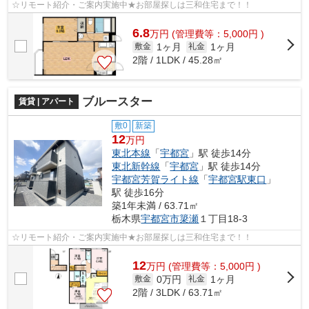
☆リモート紹介・ご案内実施中★お部屋探しは三和住宅まで！！
6.8
万
円
(管理費等：5,000円 )
1ヶ月
1ヶ月
敷金
礼金
2階 / 1LDK / 45.28㎡
ブルースター
賃貸 | アパート
敷0
新築
12
万円
東北本線
「
宇都宮
」駅 徒歩14分
東北新幹線
「
宇都宮
」駅 徒歩14分
宇都宮芳賀ライト線
「
宇都宮駅東口
」
駅 徒歩16分
築1年未満 / 63.71㎡
栃木県
宇都宮市
簗瀬
１丁目18-3
☆リモート紹介・ご案内実施中★お部屋探しは三和住宅まで！！
12
万
円
(管理費等：5,000円 )
0万円
1ヶ月
敷金
礼金
2階 / 3LDK / 63.71㎡