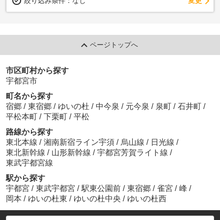
変更
絞り込み条件：
なし
ページトップへ
市区町村から探す
宇都宮市
町名から探す
宿郷
/
東宿郷
/
ゆいの杜
/
中今泉
/
元今泉
/
泉町
/
石井町
/
平松本町
/
下栗町
/
平松
路線から探す
東北本線
/
湘南新宿ライン宇須
/
烏山線
/
日光線
/
東北新幹線
/
山形新幹線
/
宇都宮芳賀ライト線
/
東武宇都宮線
駅から探す
宇都宮
/
東武宇都宮
/
駅東公園前
/
東宿郷
/
雀宮
/
峰
/
岡本
/
ゆいの杜東
/
ゆいの杜中央
/
ゆいの杜西