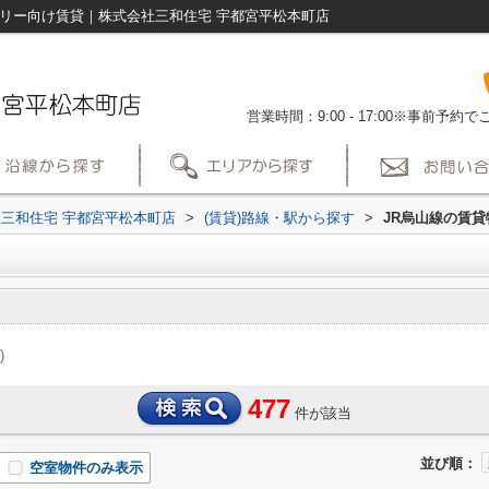
ミリー向け賃貸｜株式会社三和住宅 宇都宮平松本町店
営業時間：9:00 - 17:00※事前予
三和住宅 宇都宮平松本町店
>
(賃貸)路線・駅から探す
>
JR烏山線の賃貸
)
477
件が該当
並び順：
空室物件のみ表示