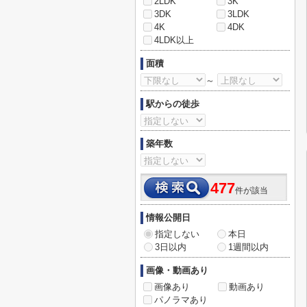
2LDK
3K
3DK
3LDK
4K
4DK
4LDK以上
面積
～
駅からの徒歩
築年数
477
件が該当
情報公開日
指定しない
本日
3日以内
1週間以内
画像・動画あり
画像あり
動画あり
パノラマあり