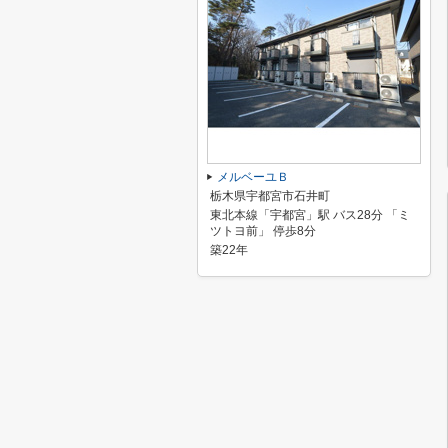
メルベーユＢ
栃木県宇都宮市石井町
東北本線「宇都宮」駅 バス28分 「ミ
ツトヨ前」 停歩8分
築22年