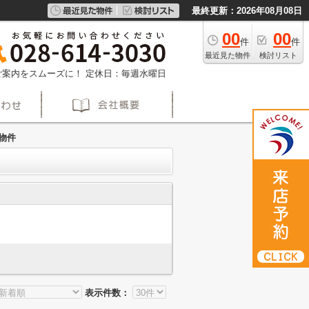
最終更新：2026年08月08日
00
00
件
件
最近見た物件
検討リスト
約でご案内をスムーズに！
定休日：毎週水曜日
物件
表示件数：