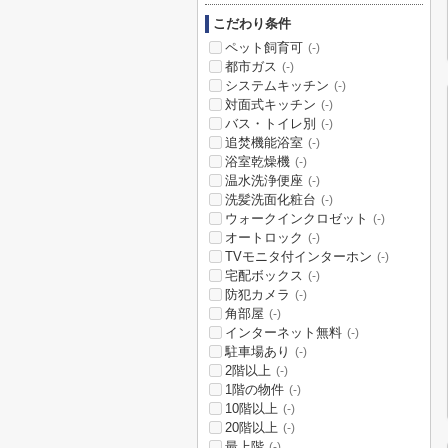
こだわり条件
ペット飼育可
(-)
都市ガス
(-)
システムキッチン
(-)
対面式キッチン
(-)
バス・トイレ別
(-)
追焚機能浴室
(-)
浴室乾燥機
(-)
温水洗浄便座
(-)
洗髪洗面化粧台
(-)
ウォークインクロゼット
(-)
オートロック
(-)
TVモニタ付インターホン
(-)
宅配ボックス
(-)
防犯カメラ
(-)
角部屋
(-)
インターネット無料
(-)
駐車場あり
(-)
2階以上
(-)
1階の物件
(-)
10階以上
(-)
20階以上
(-)
最上階
(-)