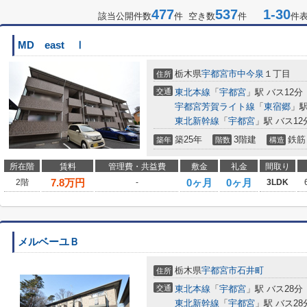
477
537
1-30
該当公開件数
件 空き数
件
件
MD east Ⅰ
栃木県
宇都宮市
中今泉
１丁目
住所
交通
東北本線
「
宇都宮
」駅 バス12分
宇都宮芳賀ライト線
「
東宿郷
」駅
東北新幹線
「
宇都宮
」駅 バス12
築25年
3階建
鉄筋
築年
階数
構造
所在階
賃料
管理費・共益費
敷金
礼金
間取り
7.8
万円
0ヶ月
0ヶ月
2階
-
3LDK
メルベーユＢ
栃木県
宇都宮市
石井町
住所
交通
東北本線
「
宇都宮
」駅 バス28分
東北新幹線
「
宇都宮
」駅 バス28