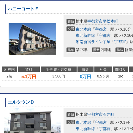
ハニーコートＦ
栃木県
宇都宮市
平松本町
住所
交通
東北本線
「
宇都宮
」駅 バス16分
東北新幹線
「
宇都宮
」駅 バス16
湘南新宿ライン宇須
「
宇都宮
」駅
築23年
2階建
軽量
築年
階数
構造
所在階
賃料
管理費・共益費
敷金
礼金
間取り
5.1
万円
0万円
2階
3,500円
0.5ヶ月
1R
エルタウンＤ
栃木県
宇都宮市
石井町
住所
交通
東北本線
「
宇都宮
」駅 バス17分
東北新幹線
「
宇都宮
」駅 バス17