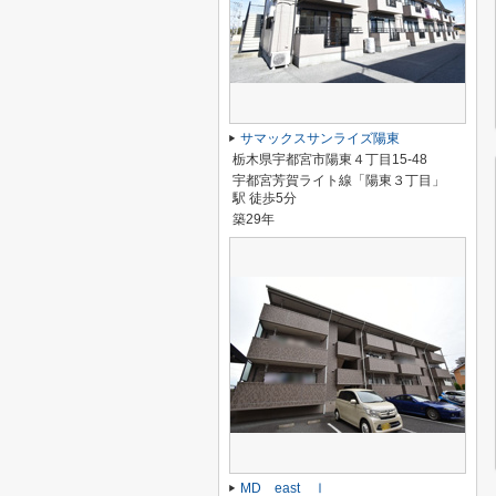
サマックスサンライズ陽東
栃木県宇都宮市陽東４丁目15-48
宇都宮芳賀ライト線「陽東３丁目」
駅 徒歩5分
築29年
MD east Ⅰ