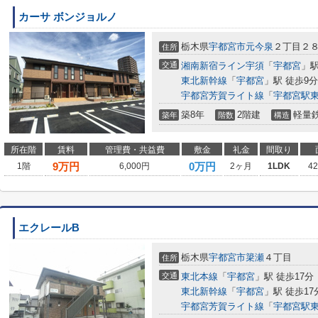
カーサ ボンジョルノ
栃木県
宇都宮市
元今泉
２丁目２８
住所
交通
湘南新宿ライン宇須
「
宇都宮
」駅
東北新幹線
「
宇都宮
」駅 徒歩9分
宇都宮芳賀ライト線
「
宇都宮駅
築8年
2階建
軽量
築年
階数
構造
所在階
賃料
管理費・共益費
敷金
礼金
間取り
9
万円
0万円
1階
6,000円
2ヶ月
1LDK
4
エクレールB
栃木県
宇都宮市
簗瀬
４丁目
住所
交通
東北本線
「
宇都宮
」駅 徒歩17分
東北新幹線
「
宇都宮
」駅 徒歩17
宇都宮芳賀ライト線
「
宇都宮駅