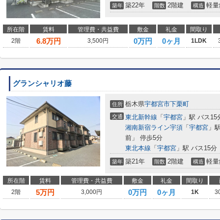
築22年
2階建
軽量
築年
階数
構造
所在階
賃料
管理費・共益費
敷金
礼金
間取り
6.8
万円
0万円
0ヶ月
2階
3,500円
1LDK
グランシャリオ藤
栃木県
宇都宮市
下栗町
住所
交通
東北新幹線
「
宇都宮
」駅 バス1
湘南新宿ライン宇須
「
宇都宮
」駅
前」 停歩5分
東北本線
「
宇都宮
」駅 バス15
築21年
2階建
軽量
築年
階数
構造
所在階
賃料
管理費・共益費
敷金
礼金
間取り
5
万円
0万円
0ヶ月
2階
3,000円
1K
3