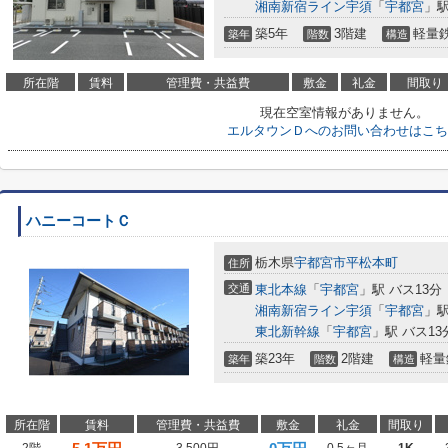
湘南新宿ライン宇須
「
宇都宮
」駅
築5年
3階建
軽量
築年
階数
構造
所在階
賃料
管理費・共益費
敷金
礼金
間取り
現在空室情報がありません。
エルタウンＤへのお問い合わせはこち
ハニーコートＣ
栃木県
宇都宮市
平松本町
住所
交通
東北本線
「
宇都宮
」駅 バス13分
湘南新宿ライン宇須
「
宇都宮
」駅
東北新幹線
「
宇都宮
」駅 バス13
築23年
2階建
軽量
築年
階数
構造
所在階
賃料
管理費・共益費
敷金
礼金
間取り