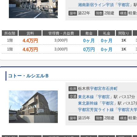
湘南新宿ライン宇須
「
宇都宮
」駅
築22年
2階建
軽量
築年
階数
構造
所在階
賃料
管理費・共益費
敷金
礼金
間取り
4.4
万円
0ヶ月
0ヶ月
1階
3,000円
1K
4.6
万円
0万円
0ヶ月
1階
3,000円
1K
コトー・ルシエルＢ
栃木県
宇都宮市
石井町
住所
交通
東北本線
「
宇都宮
」駅 バス17分
東北新幹線
「
宇都宮
」駅 バス1
宇都宮芳賀ライト線
「
宇都宮大
築15年
2階建
軽量
築年
階数
構造