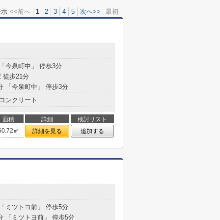
表示
<<前へ
1
2
3
4
5
次へ>>
最初
 「今泉町中」 停歩3分
 徒歩21分
分 「今泉町中」 停歩3分
コンクリート
面積
詳細
検討リスト
60.72㎡
詳細を見る
追加する
 「ミツトヨ前」 停歩5分
分 「ミツトヨ前」 停歩5分