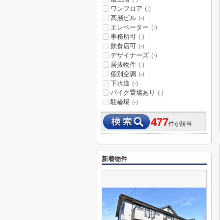
ワンフロア
(-)
高層ビル
(-)
エレベーター
(-)
事務所可
(-)
飲食店可
(-)
デザイナーズ
(-)
居抜物件
(-)
個別空調
(-)
下水道
(-)
バイク置場あり
(-)
駐輪場
(-)
477
件が該当
新着物件