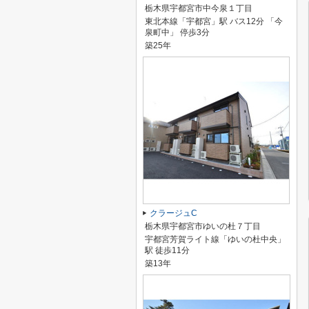
栃木県宇都宮市中今泉１丁目
東北本線「宇都宮」駅 バス12分 「今
泉町中」 停歩3分
築25年
クラージュC
栃木県宇都宮市ゆいの杜７丁目
宇都宮芳賀ライト線「ゆいの杜中央」
駅 徒歩11分
築13年