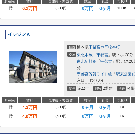
所在階
賃料
管理費・共益費
敷金
礼金
間取り
6.2
万円
0万円
0ヶ月
1階
3,500円
1LDK
イシジンＡ
栃木県
宇都宮市
平松本町
住所
交通
東北本線
「
宇都宮
」駅 バス20
東北新幹線
「
宇都宮
」駅 バス2
分
宇都宮芳賀ライト線
「
駅東公園
入口」 停歩3分
築22年
2階建
軽量
築年
階数
構造
所在階
賃料
管理費・共益費
敷金
礼金
間取り
4.3
万円
0ヶ月
0ヶ月
1階
3,500円
1K
4.8
万円
0万円
0ヶ月
1階
3,500円
1K