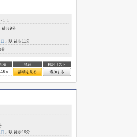
-１１
 徒歩9分
東口
」駅 徒歩11分
鉄骨
面積
詳細
検討リスト
2.16㎡
詳細を見る
追加する
分
東口
」駅 徒歩16分