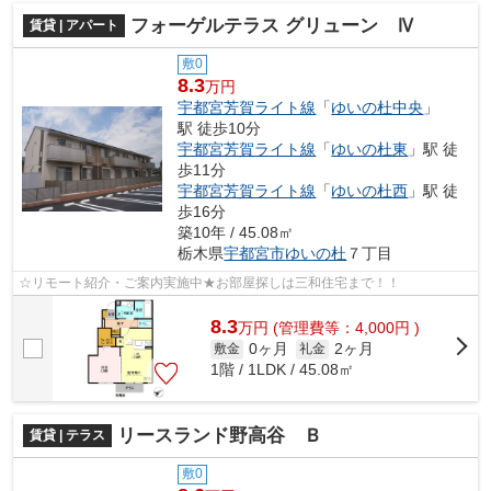
フォーゲルテラス グリューン Ⅳ
賃貸 | アパート
敷0
8.3
万円
宇都宮芳賀ライト線
「
ゆいの杜中央
」
駅 徒歩10分
宇都宮芳賀ライト線
「
ゆいの杜東
」駅 徒
歩11分
宇都宮芳賀ライト線
「
ゆいの杜西
」駅 徒
歩16分
築10年 / 45.08㎡
栃木県
宇都宮市
ゆいの杜
７丁目
☆リモート紹介・ご案内実施中★お部屋探しは三和住宅まで！！
8.3
万
円
(管理費等：4,000円 )
0ヶ月
2ヶ月
敷金
礼金
1階 / 1LDK / 45.08㎡
リースランド野高谷 Ｂ
賃貸 | テラス
敷0