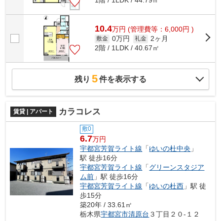
1階 / 1LDK / 44.79㎡
10.4
万
円
(管理費等：6,000円 )
0万円
2ヶ月
敷金
礼金
2階 / 1LDK / 40.67㎡
5
残り
件を表示する
カラコレス
賃貸 | アパート
敷0
6.7
万円
宇都宮芳賀ライト線
「
ゆいの杜中央
」
駅 徒歩16分
宇都宮芳賀ライト線
「
グリーンスタジア
ム前
」駅 徒歩16分
宇都宮芳賀ライト線
「
ゆいの杜西
」駅 徒
歩15分
築20年 / 33.61㎡
栃木県
宇都宮市
清原台
３丁目２０-１２