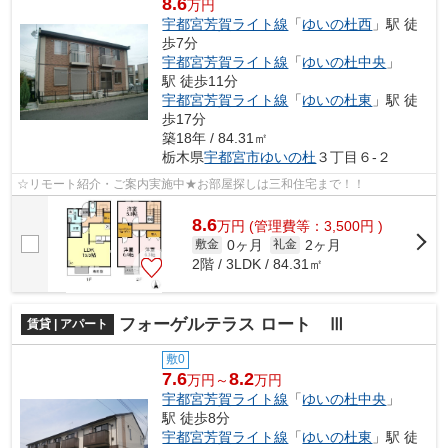
8.6
万円
宇都宮芳賀ライト線
「
ゆいの杜西
」駅 徒
歩7分
宇都宮芳賀ライト線
「
ゆいの杜中央
」
駅 徒歩11分
宇都宮芳賀ライト線
「
ゆいの杜東
」駅 徒
歩17分
築18年 / 84.31㎡
栃木県
宇都宮市
ゆいの杜
３丁目６-２
☆リモート紹介・ご案内実施中★お部屋探しは三和住宅まで！！
8.6
万
円
(管理費等：3,500円 )
0ヶ月
2ヶ月
敷金
礼金
2階 / 3LDK / 84.31㎡
フォーゲルテラス ロート Ⅲ
賃貸 | アパート
敷0
7.6
8.2
万円～
万円
宇都宮芳賀ライト線
「
ゆいの杜中央
」
駅 徒歩8分
宇都宮芳賀ライト線
「
ゆいの杜東
」駅 徒