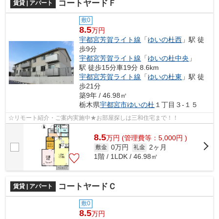
コートヤードＦ
賃貸 | アパート
敷0
8.5
万円
宇都宮芳賀ライト線
「
ゆいの杜西
」駅 徒
歩9分
宇都宮芳賀ライト線
「
ゆいの杜中央
」
駅 徒歩15分車19分 8.6km
宇都宮芳賀ライト線
「
ゆいの杜東
」駅 徒
歩21分
築9年 / 46.98㎡
栃木県
宇都宮市
ゆいの杜
１丁目３-１５
☆リモート紹介・ご案内実施中★お部屋探しは三和住宅まで！！
8.5
万
円
(管理費等：5,000円 )
0万円
2ヶ月
敷金
礼金
1階 / 1LDK / 46.98㎡
コートヤードＣ
賃貸 | アパート
敷0
8.5
万円