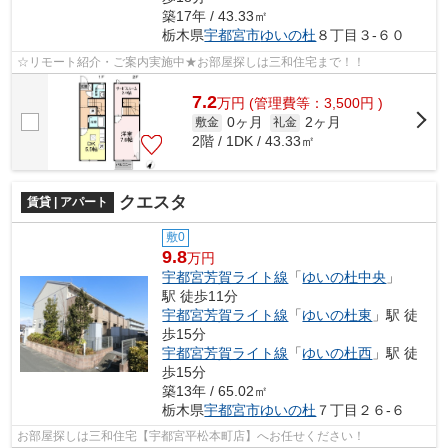
築17年 / 43.33㎡
栃木県
宇都宮市
ゆいの杜
８丁目３-６０
☆リモート紹介・ご案内実施中★お部屋探しは三和住宅まで！！
7.2
万
円
(管理費等：3,500円 )
0ヶ月
2ヶ月
敷金
礼金
2階 / 1DK / 43.33㎡
クエスタ
賃貸 | アパート
敷0
9.8
万円
宇都宮芳賀ライト線
「
ゆいの杜中央
」
駅 徒歩11分
宇都宮芳賀ライト線
「
ゆいの杜東
」駅 徒
歩15分
宇都宮芳賀ライト線
「
ゆいの杜西
」駅 徒
歩15分
築13年 / 65.02㎡
栃木県
宇都宮市
ゆいの杜
７丁目２６-６
お部屋探しは三和住宅【宇都宮平松本町店】へお任せください！