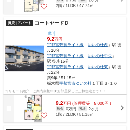
2階 / 1LDK / 47.74㎡
コートヤードＤ
賃貸 | アパート
敷0
9.2
万円
宇都宮芳賀ライト線
「
ゆいの杜西
」駅 徒
歩10分
宇都宮芳賀ライト線
「
ゆいの杜中央
」
駅 徒歩15分
宇都宮芳賀ライト線
「
ゆいの杜東
」駅 徒
歩22分
築9年 / 51.15㎡
栃木県
宇都宮市
ゆいの杜
１丁目３-１０
☆リモート紹介・ご案内実施中★お部屋探しは三和住宅まで！！
9.2
万
円
(管理費等：5,000円 )
0万円
2ヶ月
敷金
礼金
1階 / 2LDK / 51.15㎡