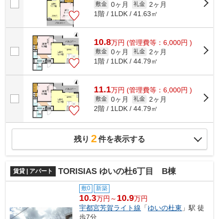
0ヶ月
2ヶ月
敷金
礼金
1階 / 1LDK / 41.63㎡
10.8
万
円
(管理費等：6,000円 )
0ヶ月
2ヶ月
敷金
礼金
1階 / 1LDK / 44.79㎡
11.1
万
円
(管理費等：6,000円 )
0ヶ月
2ヶ月
敷金
礼金
2階 / 1LDK / 44.79㎡
2
残り
件を表示する
TORISIAS ゆいの杜6丁目 B棟
賃貸 | アパート
敷0
新築
10.3
10.9
万円～
万円
宇都宮芳賀ライト線
「
ゆいの杜東
」駅 徒
歩7分