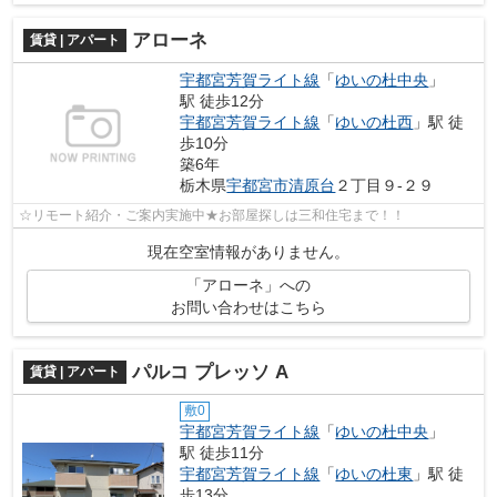
アローネ
賃貸 | アパート
宇都宮芳賀ライト線
「
ゆいの杜中央
」
駅 徒歩12分
宇都宮芳賀ライト線
「
ゆいの杜西
」駅 徒
歩10分
築6年
栃木県
宇都宮市
清原台
２丁目９-２９
☆リモート紹介・ご案内実施中★お部屋探しは三和住宅まで！！
現在空室情報がありません。
「アローネ」への
お問い合わせはこちら
パルコ プレッソ A
賃貸 | アパート
敷0
宇都宮芳賀ライト線
「
ゆいの杜中央
」
駅 徒歩11分
宇都宮芳賀ライト線
「
ゆいの杜東
」駅 徒
歩13分