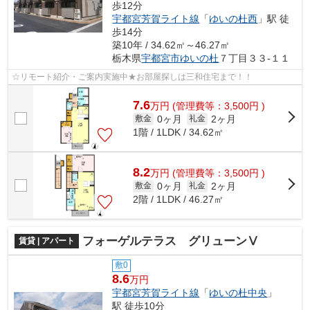
歩12分
宇都宮芳賀ライト線
「
ゆいの杜西
」駅 徒
歩14分
築10年 / 34.62㎡～46.27㎡
栃木県
宇都宮市
ゆいの杜
７丁目３３-１１
☆リモート紹介・ご案内実施中★お部屋探しは三和住宅まで！！
7.6
万
円
(管理費等：3,500円 )
0ヶ月
2ヶ月
敷金
礼金
1階 / 1LDK / 34.62㎡
8.2
万
円
(管理費等：3,500円 )
0ヶ月
2ヶ月
敷金
礼金
2階 / 1LDK / 46.27㎡
フォーゲルテラス グリューンⅤ
賃貸 | アパート
敷0
8.6
万円
宇都宮芳賀ライト線
「
ゆいの杜中央
」
駅 徒歩10分