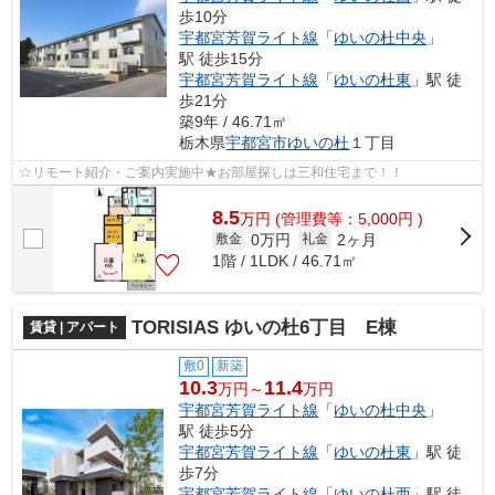
歩10分
宇都宮芳賀ライト線
「
ゆいの杜中央
」
駅 徒歩15分
宇都宮芳賀ライト線
「
ゆいの杜東
」駅 徒
歩21分
築9年 / 46.71㎡
栃木県
宇都宮市
ゆいの杜
１丁目
☆リモート紹介・ご案内実施中★お部屋探しは三和住宅まで！！
8.5
万
円
(管理費等：5,000円 )
0万円
2ヶ月
敷金
礼金
1階 / 1LDK / 46.71㎡
TORISIAS ゆいの杜6丁目 E棟
賃貸 | アパート
敷0
新築
10.3
11.4
万円～
万円
宇都宮芳賀ライト線
「
ゆいの杜中央
」
駅 徒歩5分
宇都宮芳賀ライト線
「
ゆいの杜東
」駅 徒
歩7分
宇都宮芳賀ライト線
「
ゆいの杜西
」駅 徒