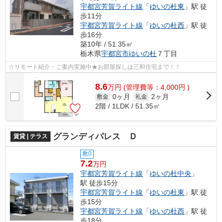
宇都宮芳賀ライト線
「
ゆいの杜東
」駅 徒
歩11分
宇都宮芳賀ライト線
「
ゆいの杜西
」駅 徒
歩16分
築10年 / 51.35㎡
栃木県
宇都宮市
ゆいの杜
７丁目
☆リモート紹介・ご案内実施中★お部屋探しは三和住宅まで！！
8.6
万
円
(管理費等：4,000円 )
0ヶ月
2ヶ月
敷金
礼金
2階 / 1LDK / 51.35㎡
グランディパレス Ｄ
賃貸 | テラス
敷0
7.2
万円
宇都宮芳賀ライト線
「
ゆいの杜中央
」
駅 徒歩15分
宇都宮芳賀ライト線
「
ゆいの杜東
」駅 徒
歩15分
宇都宮芳賀ライト線
「
ゆいの杜西
」駅 徒
歩18分