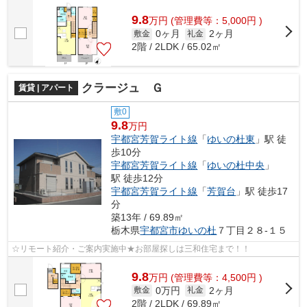
9.8
万
円
(管理費等：5,000円 )
0ヶ月
2ヶ月
敷金
礼金
2階 / 2LDK / 65.02㎡
クラージュ Ｇ
賃貸 | アパート
敷0
9.8
万円
宇都宮芳賀ライト線
「
ゆいの杜東
」駅 徒
歩10分
宇都宮芳賀ライト線
「
ゆいの杜中央
」
駅 徒歩12分
宇都宮芳賀ライト線
「
芳賀台
」駅 徒歩17
分
築13年 / 69.89㎡
栃木県
宇都宮市
ゆいの杜
７丁目２８-１５
☆リモート紹介・ご案内実施中★お部屋探しは三和住宅まで！！
9.8
万
円
(管理費等：4,500円 )
0万円
2ヶ月
敷金
礼金
2階 / 2LDK / 69.89㎡