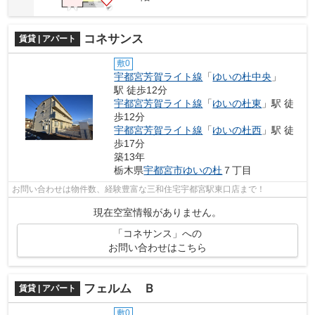
コネサンス
賃貸 | アパート
敷0
宇都宮芳賀ライト線
「
ゆいの杜中央
」
駅 徒歩12分
宇都宮芳賀ライト線
「
ゆいの杜東
」駅 徒
歩12分
宇都宮芳賀ライト線
「
ゆいの杜西
」駅 徒
歩17分
築13年
栃木県
宇都宮市
ゆいの杜
７丁目
お問い合わせは物件数、経験豊富な三和住宅宇都宮駅東口店まで！
現在空室情報がありません。
「コネサンス」への
お問い合わせはこちら
フェルム Ｂ
賃貸 | アパート
敷0