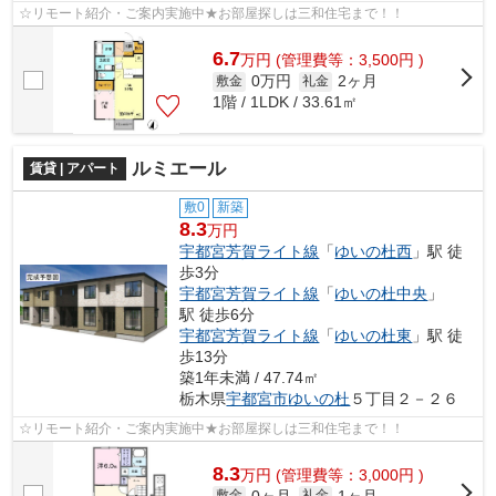
☆リモート紹介・ご案内実施中★お部屋探しは三和住宅まで！！
6.7
万
円
(管理費等：3,500円 )
0万円
2ヶ月
敷金
礼金
1階 / 1LDK / 33.61㎡
ルミエール
賃貸 | アパート
敷0
新築
8.3
万円
宇都宮芳賀ライト線
「
ゆいの杜西
」駅 徒
歩3分
宇都宮芳賀ライト線
「
ゆいの杜中央
」
駅 徒歩6分
宇都宮芳賀ライト線
「
ゆいの杜東
」駅 徒
歩13分
築1年未満 / 47.74㎡
栃木県
宇都宮市
ゆいの杜
５丁目２－２６
☆リモート紹介・ご案内実施中★お部屋探しは三和住宅まで！！
8.3
万
円
(管理費等：3,000円 )
0ヶ月
1ヶ月
敷金
礼金