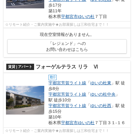
歩17分
築11年
栃木県
宇都宮市
ゆいの杜
７丁目
☆リモート紹介・ご案内実施中★お部屋探しは三和住宅まで！！
現在空室情報がありません。
「レジェンド」への
お問い合わせはこちら
フォーゲルテラス リラ Ⅵ
賃貸 | アパート
敷0
宇都宮芳賀ライト線
「
ゆいの杜東
」駅 徒
歩8分
宇都宮芳賀ライト線
「
ゆいの杜中央
」
駅 徒歩10分
宇都宮芳賀ライト線
「
ゆいの杜西
」駅 徒
歩15分
築10年
栃木県
宇都宮市
ゆいの杜
７丁目３１-１６
☆リモート紹介・ご案内実施中★お部屋探しは三和住宅まで！！