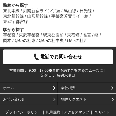
路線から探す
東北本線
/
湘南新宿ライン宇須
/
烏山線
/
日光線
/
東北新幹線
/
山形新幹線
/
宇都宮芳賀ライト線
/
東武宇都宮線
駅から探す
宇都宮
/
東武宇都宮
/
駅東公園前
/
東宿郷
/
雀宮
/
峰
/
岡本
/
ゆいの杜東
/
ゆいの杜中央
/
ゆいの杜西
電話でお問い合わせ
営業時間：
9:00 - 17:00※事前予約でご案内をスムーズに！
定休日：
毎週水曜日
ホーム
会社概要
お問い合わせ
物件リクエスト
プライバシーポリシー
利用規約
アクセスマップ
PCサイト