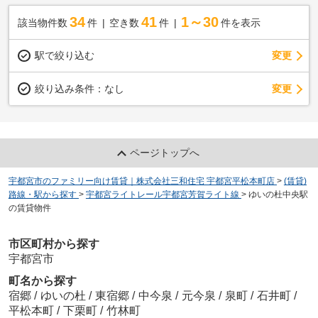
34
41
1～30
該当物件数
件
空き数
件
件を表示
駅で絞り込む
変更
変更
絞り込み条件：
なし
ページトップへ
宇都宮市のファミリー向け賃貸｜株式会社三和住宅 宇都宮平松本町店
>
(賃貸)
路線・駅から探す
>
宇都宮ライトレール宇都宮芳賀ライト線
>
ゆいの杜中央駅
の賃貸物件
市区町村から探す
宇都宮市
町名から探す
宿郷
/
ゆいの杜
/
東宿郷
/
中今泉
/
元今泉
/
泉町
/
石井町
/
平松本町
/
下栗町
/
竹林町