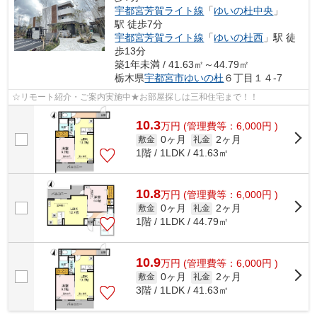
宇都宮芳賀ライト線
「
ゆいの杜中央
」
駅 徒歩7分
宇都宮芳賀ライト線
「
ゆいの杜西
」駅 徒
歩13分
築1年未満 / 41.63㎡～44.79㎡
栃木県
宇都宮市
ゆいの杜
６丁目１４-7
☆リモート紹介・ご案内実施中★お部屋探しは三和住宅まで！！
10.3
万
円
(管理費等：6,000円 )
0ヶ月
2ヶ月
敷金
礼金
1階 / 1LDK / 41.63㎡
10.8
万
円
(管理費等：6,000円 )
0ヶ月
2ヶ月
敷金
礼金
1階 / 1LDK / 44.79㎡
10.9
万
円
(管理費等：6,000円 )
0ヶ月
2ヶ月
敷金
礼金
3階 / 1LDK / 41.63㎡