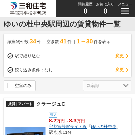
閲覧履歴
お気に入り
メニュー
0
0
ゆいの杜中央駅周辺の賃貸物件一覧
34
41
1～30
該当物件数
件
空き数
件
件を表示
駅で絞り込む
変更
変更
絞り込み条件：
なし
空室のみ
クラージュC
賃貸 | アパート
敷0
8.2
8.3
万円～
万円
宇都宮芳賀ライト線
「
ゆいの杜中央
」
駅 徒歩11分