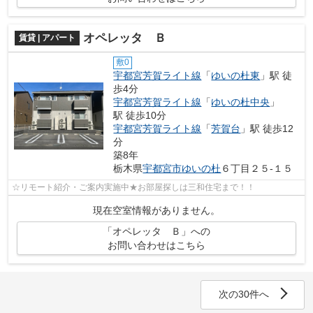
オペレッタ Ｂ
賃貸 | アパート
敷0
宇都宮芳賀ライト線
「
ゆいの杜東
」駅 徒
歩4分
宇都宮芳賀ライト線
「
ゆいの杜中央
」
駅 徒歩10分
宇都宮芳賀ライト線
「
芳賀台
」駅 徒歩12
分
築8年
栃木県
宇都宮市
ゆいの杜
６丁目２５-１５
☆リモート紹介・ご案内実施中★お部屋探しは三和住宅まで！！
現在空室情報がありません。
「オペレッタ Ｂ」への
お問い合わせはこちら
次の30件へ