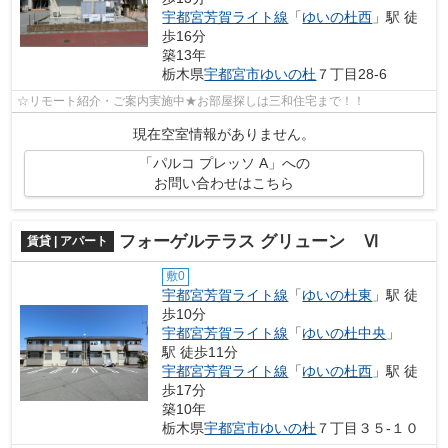
宇都宮芳賀ライト線
「
ゆいの杜西
」駅 徒
歩16分
築13年
栃木県
宇都宮市
ゆいの杜
７丁目28-6
☆リモート紹介・ご案内実施中★お部屋探しは三和住宅まで！！
現在空室情報がありません。
「パルコ プレッソ A」への
お問い合わせはこちら
フォーゲルテラス グリューン Ⅵ
賃貸 | アパート
敷0
宇都宮芳賀ライト線
「
ゆいの杜東
」駅 徒
歩10分
宇都宮芳賀ライト線
「
ゆいの杜中央
」
駅 徒歩11分
宇都宮芳賀ライト線
「
ゆいの杜西
」駅 徒
歩17分
築10年
栃木県
宇都宮市
ゆいの杜
７丁目３５-１０