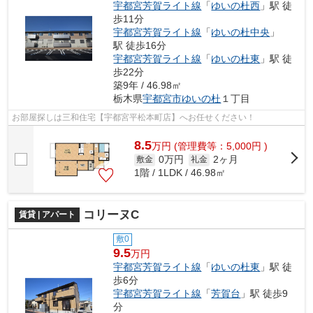
宇都宮芳賀ライト線
「
ゆいの杜西
」駅 徒
歩11分
宇都宮芳賀ライト線
「
ゆいの杜中央
」
駅 徒歩16分
宇都宮芳賀ライト線
「
ゆいの杜東
」駅 徒
歩22分
築9年 / 46.98㎡
栃木県
宇都宮市
ゆいの杜
１丁目
お部屋探しは三和住宅【宇都宮平松本町店】へお任せください！
8.5
万
円
(管理費等：5,000円 )
0万円
2ヶ月
敷金
礼金
1階 / 1LDK / 46.98㎡
コリーヌC
賃貸 | アパート
敷0
9.5
万円
宇都宮芳賀ライト線
「
ゆいの杜東
」駅 徒
歩6分
宇都宮芳賀ライト線
「
芳賀台
」駅 徒歩9
分