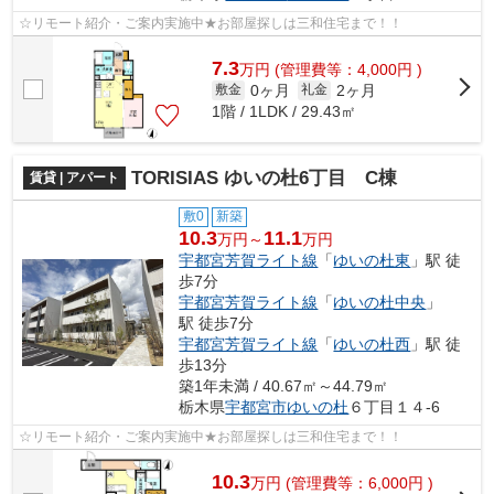
☆リモート紹介・ご案内実施中★お部屋探しは三和住宅まで！！
7.3
万
円
(管理費等：4,000円 )
0ヶ月
2ヶ月
敷金
礼金
1階 / 1LDK / 29.43㎡
TORISIAS ゆいの杜6丁目 C棟
賃貸 | アパート
敷0
新築
10.3
11.1
万円～
万円
宇都宮芳賀ライト線
「
ゆいの杜東
」駅 徒
歩7分
宇都宮芳賀ライト線
「
ゆいの杜中央
」
駅 徒歩7分
宇都宮芳賀ライト線
「
ゆいの杜西
」駅 徒
歩13分
築1年未満 / 40.67㎡～44.79㎡
栃木県
宇都宮市
ゆいの杜
６丁目１４-6
☆リモート紹介・ご案内実施中★お部屋探しは三和住宅まで！！
10.3
万
円
(管理費等：6,000円 )