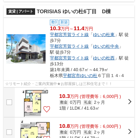
TORISIAS ゆいの杜6丁目 D棟
賃貸 | アパート
敷0
新築
10.3
11.4
万円～
万円
宇都宮芳賀ライト線
「
ゆいの杜東
」駅 徒
歩7分
宇都宮芳賀ライト線
「
ゆいの杜中央
」
駅 徒歩7分
宇都宮芳賀ライト線
「
ゆいの杜西
」駅 徒
歩13分
築1年未満 / 40.67㎡～44.79㎡
栃木県
宇都宮市
ゆいの杜
６丁目１４-４
☆リモート紹介・ご案内実施中★お部屋探しは三和住宅まで！！
10.3
万
円
(管理費等：6,000円 )
0万円
2ヶ月
敷金
礼金
1階 / 1LDK / 41.63㎡
10.8
万
円
(管理費等：6,000円 )
0万円
2ヶ月
敷金
礼金