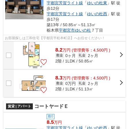
宇都宮芳賀ライト線
「
ゆいの杜東
」駅 徒
歩12分
宇都宮芳賀ライト線
「
ゆいの杜西
」駅 徒
歩17分
築13年 / 50.85㎡～51.13㎡
栃木県
宇都宮市
ゆいの杜
７丁目
お部屋探しは三和住宅【宇都宮平松本町店】へお任せください！
8.2
万
円
(管理費等：4,500円 )
0ヶ月
2ヶ月
敷金
礼金
2階 / 1LDK / 50.85㎡
8.3
万
円
(管理費等：4,500円 )
0万円
2ヶ月
敷金
礼金
2階 / 1LDK / 51.13㎡
コートヤードＥ
賃貸 | アパート
敷0
8.5
万円
宇都宮芳賀ライト線
「
ゆいの杜西
」駅 徒