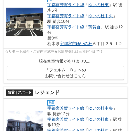
宇都宮芳賀ライト線
「
ゆいの杜東
」駅 徒
歩5分
宇都宮芳賀ライト線
「
ゆいの杜中央
」
駅 徒歩10分
宇都宮芳賀ライト線
「
芳賀台
」駅 徒歩12
分
築9年
栃木県
宇都宮市
ゆいの杜
６丁目２５-１２
☆リモート紹介・ご案内実施中★お部屋探しは三和住宅まで！！
現在空室情報がありません。
「フェルム Ｂ」への
お問い合わせはこちら
レジェンド
賃貸 | アパート
敷0
宇都宮芳賀ライト線
「
ゆいの杜中央
」
駅 徒歩12分
宇都宮芳賀ライト線
「
ゆいの杜東
」駅 徒
歩13分
宇都宮芳賀ライト線
「
ゆいの杜西
」駅 徒