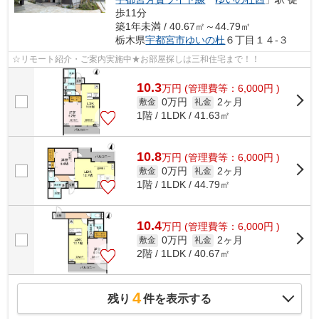
歩11分
築1年未満 / 40.67㎡～44.79㎡
栃木県
宇都宮市
ゆいの杜
６丁目１４-３
☆リモート紹介・ご案内実施中★お部屋探しは三和住宅まで！！
10.3
万
円
(管理費等：6,000円 )
0万円
2ヶ月
敷金
礼金
1階 / 1LDK / 41.63㎡
10.8
万
円
(管理費等：6,000円 )
0万円
2ヶ月
敷金
礼金
1階 / 1LDK / 44.79㎡
10.4
万
円
(管理費等：6,000円 )
0万円
2ヶ月
敷金
礼金
2階 / 1LDK / 40.67㎡
4
残り
件を表示する