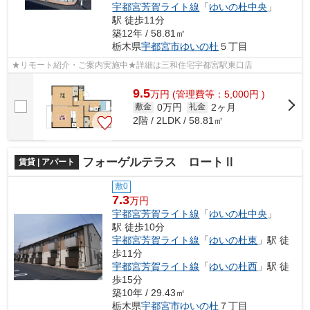
宇都宮芳賀ライト線
「
ゆいの杜中央
」
駅 徒歩11分
築12年 / 58.81㎡
栃木県
宇都宮市
ゆいの杜
５丁目
★リモート紹介・ご案内実施中★詳細は三和住宅宇都宮駅東口店
9.5
万
円
(管理費等：5,000円 )
0万円
2ヶ月
敷金
礼金
2階 / 2LDK / 58.81㎡
フォーゲルテラス ロートⅡ
賃貸 | アパート
敷0
7.3
万円
宇都宮芳賀ライト線
「
ゆいの杜中央
」
駅 徒歩10分
宇都宮芳賀ライト線
「
ゆいの杜東
」駅 徒
歩11分
宇都宮芳賀ライト線
「
ゆいの杜西
」駅 徒
歩15分
築10年 / 29.43㎡
栃木県
宇都宮市
ゆいの杜
７丁目