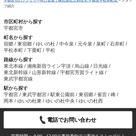
宇都宮市のファミリー向け賃貸｜株式会社三和住宅 宇都宮平松本町店
>
スタッ
フ紹介
市区町村から探す
宇都宮市
町名から探す
宿郷
/
東宿郷
/
ゆいの杜
/
中今泉
/
元今泉
/
泉町
/
石井町
/
平松本町
/
下栗町
/
平松
路線から探す
東北本線
/
湘南新宿ライン宇須
/
烏山線
/
日光線
/
東北新幹線
/
山形新幹線
/
宇都宮芳賀ライト線
/
東武宇都宮線
駅から探す
宇都宮
/
東武宇都宮
/
駅東公園前
/
東宿郷
/
雀宮
/
峰
/
岡本
/
ゆいの杜東
/
ゆいの杜中央
/
ゆいの杜西
電話でお問い合わせ
営業時間：
9:00 - 17:00※事前予約でご案内をスムーズに！