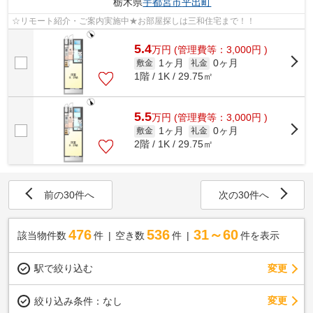
栃木県
宇都宮市
平出町
☆リモート紹介・ご案内実施中★お部屋探しは三和住宅まで！！
5.4
万
円
(管理費等：3,000円 )
1ヶ月
0ヶ月
敷金
礼金
1階 / 1K / 29.75㎡
5.5
万
円
(管理費等：3,000円 )
1ヶ月
0ヶ月
敷金
礼金
2階 / 1K / 29.75㎡
前の30件へ
次の30件へ
476
536
31～60
該当物件数
件
空き数
件
件を表示
駅で絞り込む
変更
変更
絞り込み条件：
なし