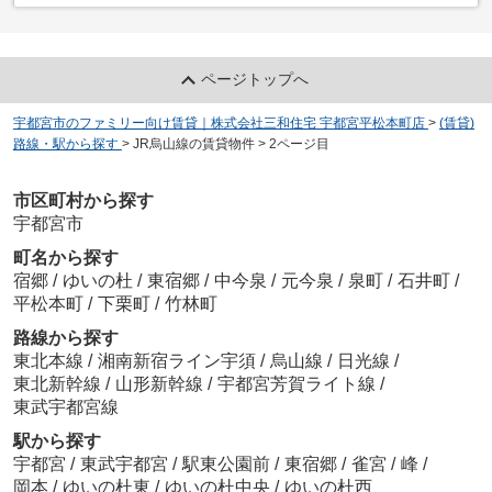
ページトップへ
宇都宮市のファミリー向け賃貸｜株式会社三和住宅 宇都宮平松本町店
>
(賃貸)
路線・駅から探す
>
JR烏山線の賃貸物件
>
2ページ目
市区町村から探す
宇都宮市
町名から探す
宿郷
/
ゆいの杜
/
東宿郷
/
中今泉
/
元今泉
/
泉町
/
石井町
/
平松本町
/
下栗町
/
竹林町
路線から探す
東北本線
/
湘南新宿ライン宇須
/
烏山線
/
日光線
/
東北新幹線
/
山形新幹線
/
宇都宮芳賀ライト線
/
東武宇都宮線
駅から探す
宇都宮
/
東武宇都宮
/
駅東公園前
/
東宿郷
/
雀宮
/
峰
/
岡本
/
ゆいの杜東
/
ゆいの杜中央
/
ゆいの杜西