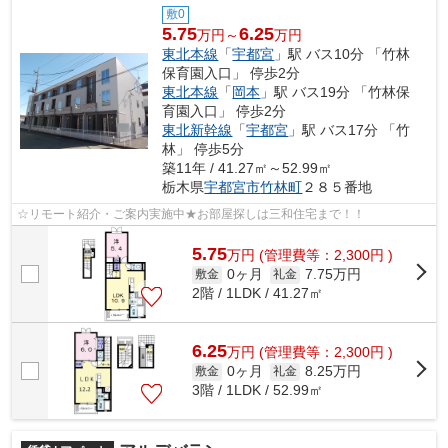
敷0
5.75
6.25
万円～
万円
東北本線
「
宇都宮
」駅 バス10分 「竹林
保育園入口」 停歩2分
東北本線
「
岡本
」駅 バス19分 「竹林保
育園入口」 停歩2分
東北新幹線
「
宇都宮
」駅 バス17分 「竹
林」 停歩5分
築11年 / 41.27㎡～52.99㎡
栃木県
宇都宮市
竹林町
２８５番地
☆リモート紹介・ご案内実施中★お部屋探しは三和住宅まで！！
5.75
万
円
(管理費等：2,300円 )
0ヶ月
7.75万円
敷金
礼金
2階 / 1LDK / 41.27㎡
6.25
万
円
(管理費等：2,300円 )
0ヶ月
8.25万円
敷金
礼金
3階 / 1LDK / 52.99㎡