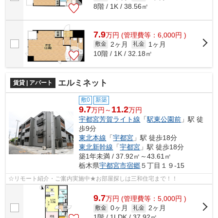
8階 / 1K / 38.56㎡
7.9
万
円
(管理費等：6,000円 )
2ヶ月
1ヶ月
敷金
礼金
10階 / 1K / 32.18㎡
エルミネット
賃貸 | アパート
敷0
新築
9.7
11.2
万円～
万円
宇都宮芳賀ライト線
「
駅東公園前
」駅 徒
歩9分
東北本線
「
宇都宮
」駅 徒歩18分
東北新幹線
「
宇都宮
」駅 徒歩18分
築1年未満 / 37.92㎡～43.61㎡
栃木県
宇都宮市
宿郷
５丁目１９-15
☆リモート紹介・ご案内実施中★お部屋探しは三和住宅まで！！
9.7
万
円
(管理費等：5,000円 )
0ヶ月
2ヶ月
敷金
礼金
1階 / 1LDK / 37.92㎡