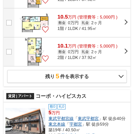
10.5
万
円
(管理費等：5,000円 )
0万円
2ヶ月
敷金
礼金
1階 / 1LDK / 41.95㎡
10.1
万
円
(管理費等：5,000円 )
0万円
2ヶ月
敷金
礼金
2階 / 1LDK / 37.92㎡
5
残り
件を表示する
コーポ・ハイビスカス
賃貸 | アパート
敷0
礼0
5
万円
東武宇都宮線
「
東武宇都宮
」駅 徒歩40分
東北本線
「
宇都宮
」駅 徒歩59分
築19年 / 40.50㎡