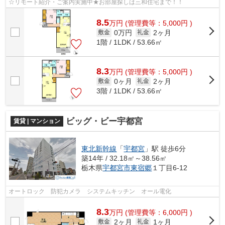
☆リモート紹介・ご案内実施中★お部屋探しは三和住宅まで！！
8.5
万
円
(管理費等：5,000円 )
0万円
2ヶ月
敷金
礼金
1階 / 1LDK / 53.66㎡
8.3
万
円
(管理費等：5,000円 )
0ヶ月
2ヶ月
敷金
礼金
3階 / 1LDK / 53.66㎡
ビッグ・ビー宇都宮
賃貸 | マンション
東北新幹線
「
宇都宮
」駅 徒歩6分
築14年 / 32.18㎡～38.56㎡
栃木県
宇都宮市
東宿郷
１丁目6-12
オートロック 防犯カメラ システムキッチン オール電化
8.3
万
円
(管理費等：6,000円 )
2ヶ月
1ヶ月
敷金
礼金