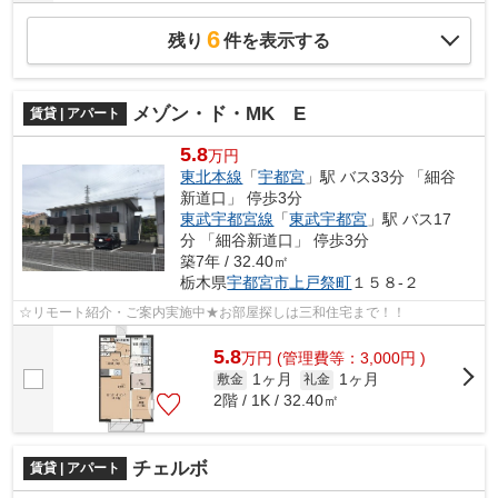
6
残り
件を表示する
メゾン・ド・MK E
賃貸 | アパート
5.8
万円
東北本線
「
宇都宮
」駅 バス33分 「細谷
新道口」 停歩3分
東武宇都宮線
「
東武宇都宮
」駅 バス17
分 「細谷新道口」 停歩3分
築7年 / 32.40㎡
栃木県
宇都宮市
上戸祭町
１５８-２
☆リモート紹介・ご案内実施中★お部屋探しは三和住宅まで！！
5.8
万
円
(管理費等：3,000円 )
1ヶ月
1ヶ月
敷金
礼金
2階 / 1K / 32.40㎡
チェルボ
賃貸 | アパート