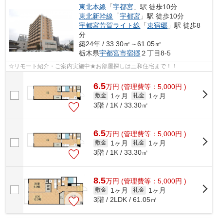
東北本線
「
宇都宮
」駅 徒歩10分
東北新幹線
「
宇都宮
」駅 徒歩10分
宇都宮芳賀ライト線
「
東宿郷
」駅 徒歩8
分
築24年 / 33.30㎡～61.05㎡
栃木県
宇都宮市
宿郷
２丁目8-5
☆リモート紹介・ご案内実施中★お部屋探しは三和住宅まで！！
6.5
万
円
(管理費等：5,000円 )
1ヶ月
1ヶ月
敷金
礼金
3階 / 1K / 33.30㎡
6.5
万
円
(管理費等：5,000円 )
1ヶ月
1ヶ月
敷金
礼金
3階 / 1K / 33.30㎡
8.5
万
円
(管理費等：5,000円 )
1ヶ月
1ヶ月
敷金
礼金
3階 / 2LDK / 61.05㎡