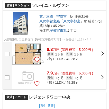
ソレイユ・ルヴァン
賃貸 | マンション
東北本線
「
宇都宮
」駅 徒歩21分
東武宇都宮線
「
東武宇都宮
」駅 徒歩17分
築18年 / 45.28㎡
栃木県
宇都宮市
旭
２丁目
お部屋探しは三和住宅【宇都宮平松本町店】へお任せください！！
6.8
万
円
(管理費等：5,000円 )
1ヶ月
1ヶ月
敷金
礼金
2階 / 1LDK / 45.28㎡
7.9
万
円
(管理費等：5,000円 )
1ヶ月
1ヶ月
敷金
礼金
4階 / 1LDK / 45.28㎡
レジェンドワコー中央
賃貸 | アパート
敷0
新築