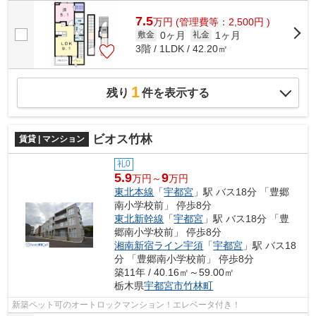
7.5
万
円
(管理費等：2,500円 )
0ヶ月
1ヶ月
敷金
礼金
3階 / 1LDK / 42.20㎡
1
残り
件を表示する
ビオス竹林
賃貸 | マンション
礼0
5.9
9
万円～
万円
東北本線
「
宇都宮
」駅 バス18分 「豊郷
南小学校前」 停歩8分
東北新幹線
「
宇都宮
」駅 バス18分 「豊
郷南小学校前」 停歩8分
湘南新宿ライン宇須
「
宇都宮
」駅 バス18
分 「豊郷南小学校前」 停歩8分
築11年 / 40.16㎡～59.00㎡
栃木県
宇都宮市
竹林町
新築ペット可のオートロックマンション！エレベータ付き！