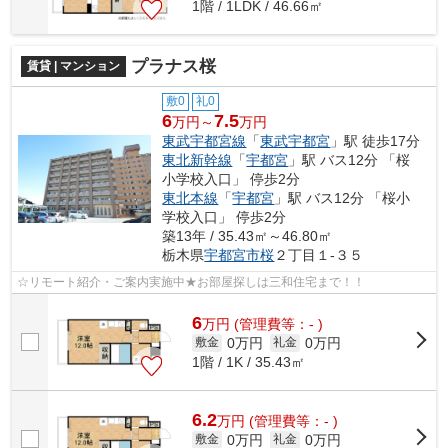
1階 / 1LDK / 46.66㎡
プラナス桜
賃貸 | マンション
敷0
礼0
6
7.5
万円～
万円
東武宇都宮線
「
東武宇都宮
」駅 徒歩17分
東北新幹線
「
宇都宮
」駅 バス12分 「桜
小学校入口」 停歩2分
東北本線
「
宇都宮
」駅 バス12分 「桜小
学校入口」 停歩2分
築13年 / 35.43㎡～46.80㎡
栃木県
宇都宮市
桜
２丁目１-３５
☆リモート紹介・ご案内実施中★お部屋探しは三和住宅まで！！
6
万
円
(管理費等：- )
0万円
0万円
敷金
礼金
1階 / 1K / 35.43㎡
6.2
万
円
(管理費等：- )
0万円
0万円
敷金
礼金