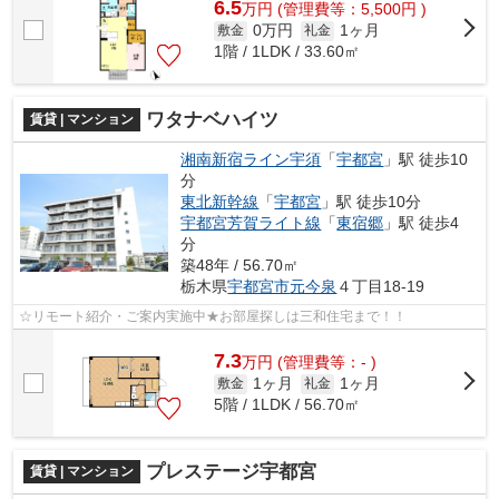
6.5
万
円
(管理費等：5,500円 )
0万円
1ヶ月
敷金
礼金
1階 / 1LDK / 33.60㎡
ワタナベハイツ
賃貸 | マンション
湘南新宿ライン宇須
「
宇都宮
」駅 徒歩10
分
東北新幹線
「
宇都宮
」駅 徒歩10分
宇都宮芳賀ライト線
「
東宿郷
」駅 徒歩4
分
築48年 / 56.70㎡
栃木県
宇都宮市
元今泉
４丁目18-19
☆リモート紹介・ご案内実施中★お部屋探しは三和住宅まで！！
7.3
万
円
(管理費等：- )
1ヶ月
1ヶ月
敷金
礼金
5階 / 1LDK / 56.70㎡
プレステージ宇都宮
賃貸 | マンション