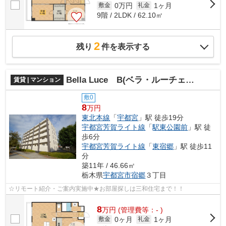
0万円
1ヶ月
敷金
礼金
9階 / 2LDK / 62.10㎡
2
残り
件を表示する
Bella Luce B(ベラ・ルーチェ B)
賃貸 | マンション
敷0
8
万円
東北本線
「
宇都宮
」駅 徒歩19分
宇都宮芳賀ライト線
「
駅東公園前
」駅 徒
歩6分
宇都宮芳賀ライト線
「
東宿郷
」駅 徒歩11
分
築11年 / 46.66㎡
栃木県
宇都宮市
宿郷
３丁目
☆リモート紹介・ご案内実施中★お部屋探しは三和住宅まで！！
8
万
円
(管理費等：- )
0ヶ月
1ヶ月
敷金
礼金