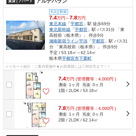
アルデバラン
賃貸 | アパート
礼0
新築
7.4
7.8
万円～
万円
東北本線
「
宇都宮
」駅 徒歩69分
東北新幹線
「
宇都宮
」駅 バス31分 「東
高校前（栃木県）」 停歩9分
湘南新宿ライン宇須
「
宇都宮
」駅 バス31
分 「東高校前（栃木県）」 停歩9分
予定 / 53.18㎡～62.14㎡
栃木県
宇都宮市
下栗町
☆リモート紹介・ご案内実施中★お部屋探しは三和住宅まで！！
7.4
万
円
(管理費等：4,000円 )
1ヶ月
0ヶ月
敷金
礼金
1階 / 2LDK / 53.18㎡
7.8
万
円
(管理費等：4,000円 )
1ヶ月
0ヶ月
敷金
礼金
2階 / 2LDK / 62.14㎡