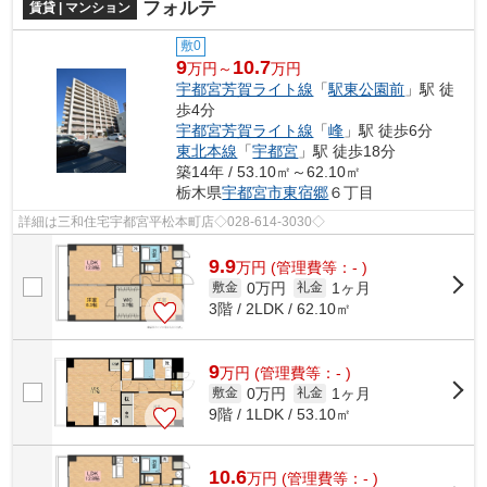
フォルテ
賃貸 | マンション
敷0
9
10.7
万円～
万円
宇都宮芳賀ライト線
「
駅東公園前
」駅 徒
歩4分
宇都宮芳賀ライト線
「
峰
」駅 徒歩6分
東北本線
「
宇都宮
」駅 徒歩18分
築14年 / 53.10㎡～62.10㎡
栃木県
宇都宮市
東宿郷
６丁目
詳細は三和住宅宇都宮平松本町店◇028-614-3030◇
9.9
万
円
(管理費等：- )
0万円
1ヶ月
敷金
礼金
3階 / 2LDK / 62.10㎡
9
万
円
(管理費等：- )
0万円
1ヶ月
敷金
礼金
9階 / 1LDK / 53.10㎡
10.6
万
円
(管理費等：- )