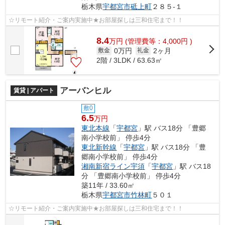
栃木県
宇都宮市
砥上町
２８５-１
☆リモート紹介・ご案内実施中★お部屋探しは三和住宅まで！！
8.4
万
円
(管理費等：4,000円 )
0万円
2ヶ月
敷金
礼金
2階 / 3LDK / 63.63㎡
アーバンヒル
賃貸 | アパート
敷0
6.5
万円
東北本線
「
宇都宮
」駅 バス18分 「豊郷
南小学校前」 停歩4分
東北新幹線
「
宇都宮
」駅 バス18分 「豊
郷南小学校前」 停歩4分
湘南新宿ライン宇須
「
宇都宮
」駅 バス18
分 「豊郷南小学校前」 停歩4分
築11年 / 33.60㎡
栃木県
宇都宮市
竹林町
５０１
☆リモート紹介・ご案内実施中★お部屋探しは三和住宅まで！！