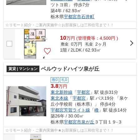
ツトヨ前」 停歩7分
築4年 / 62.93㎡
栃木県
宇都宮市
石井町
☆リモート紹介・ご案内実施中☆お部屋探しは三和住宅まで！！
10
万
円
(管理費等：4,500円 )
0万円
2ヶ月
敷金
礼金
1階 / 2LDK / 62.93㎡
ベルウッドハイツ泉が丘
賃貸 | マンション
敷0
礼0
3.8
万円
東北新幹線
「
宇都宮
」駅 徒歩31分
東北本線
「
宇都宮
」駅 バス19分 「泉ケ
丘小学校前（栃木県）」 停歩4分
宇都宮芳賀ライト線
「
峰
」駅 徒歩14分
築26年 / 30.00㎡
栃木県
宇都宮市
泉が丘
３丁目１９-３
☆リモート紹介・ご案内実施中★お部屋探しは三和住宅まで！！