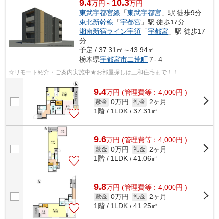
9.4
10.3
万円～
万円
東武宇都宮線
「
東武宇都宮
」駅 徒歩9分
東北新幹線
「
宇都宮
」駅 徒歩17分
湘南新宿ライン宇須
「
宇都宮
」駅 徒歩17
分
予定 / 37.31㎡～43.94㎡
栃木県
宇都宮市
二荒町
７-４
☆リモート紹介・ご案内実施中★お部屋探しは三和住宅まで！！
9.4
万
円
(管理費等：4,000円 )
0万円
2ヶ月
敷金
礼金
1階 / 1LDK / 37.31㎡
9.6
万
円
(管理費等：4,000円 )
0万円
2ヶ月
敷金
礼金
1階 / 1LDK / 41.06㎡
9.8
万
円
(管理費等：4,000円 )
0万円
2ヶ月
敷金
礼金
1階 / 1LDK / 41.25㎡