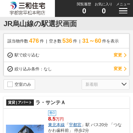
閲覧履歴
お気に入り
メニュー
0
0
JR烏山線の駅選択画面
476
536
31～60
該当物件数
件
空き数
件
件を表示
駅で絞り込む
変更
変更
絞り込み条件：
なし
空室のみ
ラ・サンテＡ
賃貸 | アパート
敷0
8.5
万円
東北本線
「
宇都宮
」駅 バス20分 「つな
かわ歯科前」 停歩2分