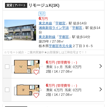
リモージュK(1K)
賃貸 | アパート
礼0
6
万円
東北本線
「
宇都宮
」駅 徒歩14分
湘南新宿ライン宇須
「
宇都宮
」駅 徒歩14
分
東北新幹線
「
宇都宮
」駅 徒歩14分
築29年 / 27.08㎡
栃木県
宇都宮市
元今泉
２丁目３６-５
☆リモート紹介・ご案内実施中★お部屋探しは三和住宅まで！！
6
万
円
(管理費等：- )
1ヶ月
0万円
敷金
礼金
2階 / 1K / 27.08㎡
6
万
円
(管理費等：- )
6万円
0万円
敷金
礼金
2階 / 1K / 27.08㎡