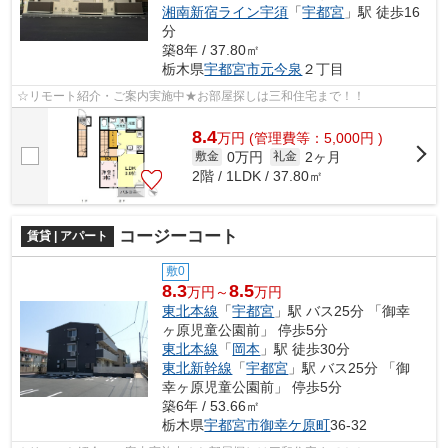
湘南新宿ライン宇須
「
宇都宮
」駅 徒歩16
分
築8年 / 37.80㎡
栃木県
宇都宮市
元今泉
２丁目
☆リモート紹介・ご案内実施中★お部屋探しは三和住宅まで！！
8.4
万
円
(管理費等：5,000円 )
0万円
2ヶ月
敷金
礼金
2階 / 1LDK / 37.80㎡
コージーコート
賃貸 | アパート
敷0
8.3
8.5
万円～
万円
東北本線
「
宇都宮
」駅 バス25分 「御幸
ヶ原児童公園前」 停歩5分
東北本線
「
岡本
」駅 徒歩30分
東北新幹線
「
宇都宮
」駅 バス25分 「御
幸ヶ原児童公園前」 停歩5分
築6年 / 53.66㎡
栃木県
宇都宮市
御幸ケ原町
36-32