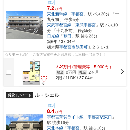
敷0
7.2
万円
東北新幹線
「
宇都宮
」駅 バス20分 「十
九夜前」 停歩5分
東武宇都宮線
「
東武宇都宮
」駅 バス10
分 「十九夜前」 停歩5分
日光線
「
鶴田
」駅 徒歩23分
築6年 / 37.04㎡
栃木県
宇都宮市
鶴田町
１２６１-１
☆リモート紹介・ご案内実施中★お部屋探しは三和住宅まで！！
7.2
万
円
(管理費等：5,000円 )
0万円
2ヶ月
敷金
礼金
2階 / 1LDK / 37.04㎡
ル・シエル
賃貸 | アパート
敷0
8.4
万円
宇都宮芳賀ライト線
「
宇都宮駅東口
」
駅 徒歩16分
東北本線
「
宇都宮
」駅 徒歩16分