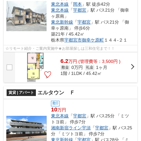
東北本線
「
岡本
」駅 徒歩42分
東北本線
「
宇都宮
」駅 バス21分 「御幸
ヶ原南」
東北新幹線
「
宇都宮
」駅 バス21分 「御
幸ヶ原南」 停歩6分
築21年 / 45.42㎡
栃木県
宇都宮市
御幸ケ原町
１４４-２１
☆リモート紹介・ご案内実施中★お部屋探しは三和住宅まで！！
6.2
万
円
(管理費等：3,500円 )
0万円
1ヶ月
敷金
礼金
1階 / 1LDK / 45.42㎡
エルタウン Ｆ
賃貸 | アパート
敷0
10
万円
東北本線
「
宇都宮
」駅 バス25分 「ミツ
トヨ前」 停歩7分
湘南新宿ライン宇須
「
宇都宮
」駅 バス25
分 「ミツトヨ前」 停歩7分
東北新幹線
「
宇都宮
」駅 バス28分 「ミ