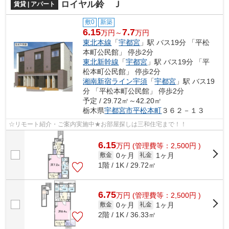
ロイヤル鈴 Ｊ
賃貸 | アパート
敷0
新築
6.15
7.7
万円～
万円
東北本線
「
宇都宮
」駅 バス19分 「平松
本町公民館」 停歩2分
東北新幹線
「
宇都宮
」駅 バス19分 「平
松本町公民館」 停歩2分
湘南新宿ライン宇須
「
宇都宮
」駅 バス19
分 「平松本町公民館」 停歩2分
予定 / 29.72㎡～42.20㎡
栃木県
宇都宮市
平松本町
３６２－１３
☆リモート紹介・ご案内実施中★お部屋探しは三和住宅まで！！
6.15
万
円
(管理費等：2,500円 )
0ヶ月
1ヶ月
敷金
礼金
1階 / 1K / 29.72㎡
6.75
万
円
(管理費等：2,500円 )
0ヶ月
1ヶ月
敷金
礼金
2階 / 1K / 36.33㎡