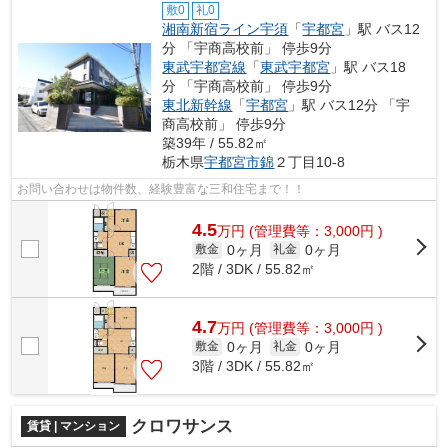
敷0
礼0
湘南新宿ライン宇須
「
宇都宮
」駅 バス12
分 「宇商高校前」 停歩9分
東武宇都宮線
「
東武宇都宮
」駅 バス18
分 「宇商高校前」 停歩9分
東北新幹線
「
宇都宮
」駅 バス12分 「宇
商高校前」 停歩9分
築39年 / 55.82㎡
栃木県
宇都宮市
錦
２丁目10-8
お問い合わせは物件数、経験豊富な三和住宅まで！！
4.5
万
円
(管理費等：3,000円 )
0ヶ月
0ヶ月
敷金
礼金
2階 / 3DK / 55.82㎡
4.7
万
円
(管理費等：3,000円 )
0ヶ月
0ヶ月
敷金
礼金
3階 / 3DK / 55.82㎡
クロワサンス
賃貸 | マンション