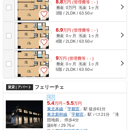
8.8
万
円
(管理費等：- )
0万円
1ヶ月
敷金
礼金
3階 / 2LDK / 63.50㎡
8.9
万
円
(管理費等：- )
0ヶ月
1ヶ月
敷金
礼金
4階 / 2LDK / 63.50㎡
9
万
円
(管理費等：- )
0ヶ月
1ヶ月
敷金
礼金
5階 / 2LDK / 63.50㎡
フェリーチェ
賃貸 | アパート
礼0
5.4
5.5
万円～
万円
東北本線
「
宇都宮
」駅 徒歩61分
東北新幹線
「
宇都宮
」駅 バス21分 「滝
団地前」 停歩4分
築6年 / 29.75㎡