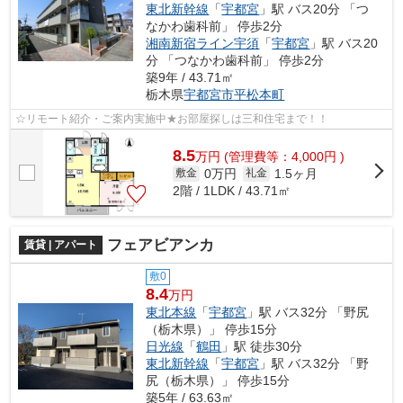
東北新幹線
「
宇都宮
」駅 バス20分 「つ
なかわ歯科前」 停歩2分
湘南新宿ライン宇須
「
宇都宮
」駅 バス20
分 「つなかわ歯科前」 停歩2分
築9年 / 43.71㎡
栃木県
宇都宮市
平松本町
☆リモート紹介・ご案内実施中★お部屋探しは三和住宅まで！！
8.5
万
円
(管理費等：4,000円 )
0万円
1.5ヶ月
敷金
礼金
2階 / 1LDK / 43.71㎡
フェアビアンカ
賃貸 | アパート
敷0
8.4
万円
東北本線
「
宇都宮
」駅 バス32分 「野尻
（栃木県）」 停歩15分
日光線
「
鶴田
」駅 徒歩30分
東北新幹線
「
宇都宮
」駅 バス32分 「野
尻（栃木県）」 停歩15分
築5年 / 63.63㎡