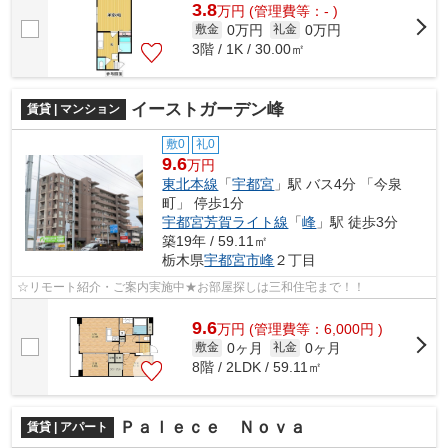
3.8
万
円
(管理費等：- )
0万円
0万円
敷金
礼金
3階 / 1K / 30.00㎡
イーストガーデン峰
賃貸 | マンション
敷0
礼0
9.6
万円
東北本線
「
宇都宮
」駅 バス4分 「今泉
町」 停歩1分
宇都宮芳賀ライト線
「
峰
」駅 徒歩3分
築19年 / 59.11㎡
栃木県
宇都宮市
峰
２丁目
☆リモート紹介・ご案内実施中★お部屋探しは三和住宅まで！！
9.6
万
円
(管理費等：6,000円 )
0ヶ月
0ヶ月
敷金
礼金
8階 / 2LDK / 59.11㎡
Ｐａｌｅｃｅ Ｎｏｖａ
賃貸 | アパート