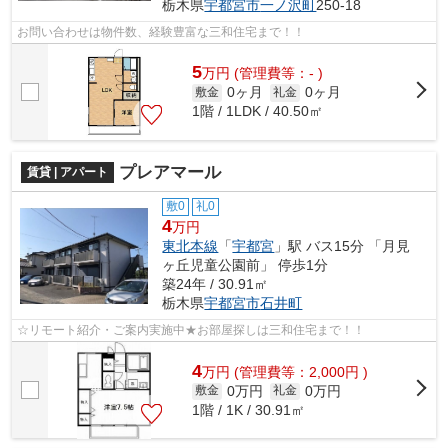
栃木県
宇都宮市
一ノ沢町
250-18
お問い合わせは物件数、経験豊富な三和住宅まで！！
5
万
円
(管理費等：- )
0ヶ月
0ヶ月
敷金
礼金
1階 / 1LDK / 40.50㎡
プレアマール
賃貸 | アパート
敷0
礼0
4
万円
東北本線
「
宇都宮
」駅 バス15分 「月見
ヶ丘児童公園前」 停歩1分
築24年 / 30.91㎡
栃木県
宇都宮市
石井町
☆リモート紹介・ご案内実施中★お部屋探しは三和住宅まで！！
4
万
円
(管理費等：2,000円 )
0万円
0万円
敷金
礼金
1階 / 1K / 30.91㎡