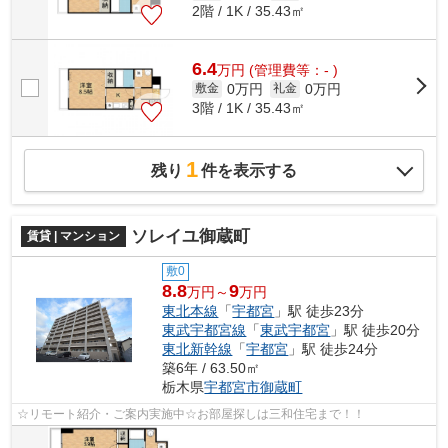
2階 / 1K / 35.43㎡
6.4
万
円
(管理費等：- )
0万円
0万円
敷金
礼金
3階 / 1K / 35.43㎡
1
残り
件を表示する
ソレイユ御蔵町
賃貸 | マンション
敷0
8.8
9
万円～
万円
東北本線
「
宇都宮
」駅 徒歩23分
東武宇都宮線
「
東武宇都宮
」駅 徒歩20分
東北新幹線
「
宇都宮
」駅 徒歩24分
築6年 / 63.50㎡
栃木県
宇都宮市
御蔵町
☆リモート紹介・ご案内実施中☆お部屋探しは三和住宅まで！！