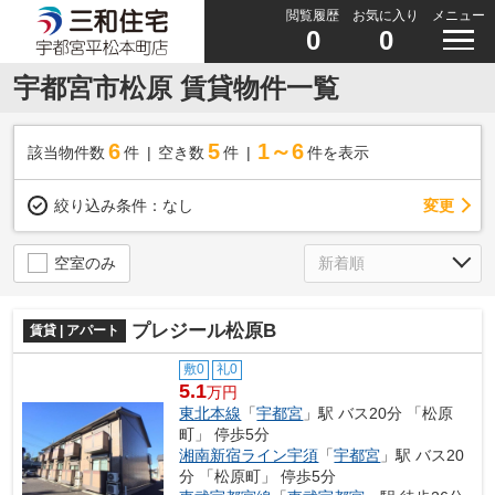
閲覧履歴
お気に入り
メニュー
0
0
宇都宮市松原 賃貸物件一覧
6
5
1～6
該当物件数
件
空き数
件
件を表示
変更
絞り込み条件：
なし
空室のみ
プレジール松原B
賃貸 | アパート
敷0
礼0
5.1
万円
東北本線
「
宇都宮
」駅 バス20分 「松原
町」 停歩5分
湘南新宿ライン宇須
「
宇都宮
」駅 バス20
分 「松原町」 停歩5分