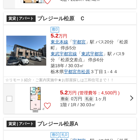
プレジール松原 Ｃ
賃貸 | アパート
敷0
5.2
万円
東北本線
「
宇都宮
」駅 バス20分 「松原
町」 停歩5分
東武宇都宮線
「
東武宇都宮
」駅 バス9
分 「松原交差点」 停歩6分
築18年 / 30.03㎡
栃木県
宇都宮市
松原
３丁目１-４４
☆リモート紹介・ご案内実施中★お部屋探しは三和住宅まで！！
5.2
万
円
(管理費等：4,500円 )
0万円
1ヶ月
敷金
礼金
1階 / 1R / 30.03㎡
プレジール松原A
賃貸 | アパート
敷0
礼0