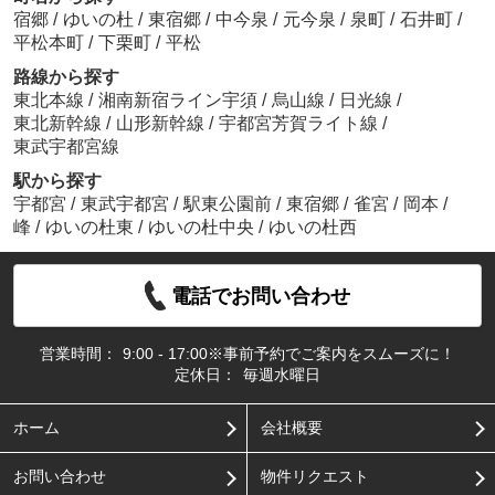
宿郷
/
ゆいの杜
/
東宿郷
/
中今泉
/
元今泉
/
泉町
/
石井町
/
平松本町
/
下栗町
/
平松
路線から探す
東北本線
/
湘南新宿ライン宇須
/
烏山線
/
日光線
/
東北新幹線
/
山形新幹線
/
宇都宮芳賀ライト線
/
東武宇都宮線
駅から探す
宇都宮
/
東武宇都宮
/
駅東公園前
/
東宿郷
/
雀宮
/
岡本
/
峰
/
ゆいの杜東
/
ゆいの杜中央
/
ゆいの杜西
電話でお問い合わせ
営業時間：
9:00 - 17:00※事前予約でご案内をスムーズに！
定休日：
毎週水曜日
ホーム
会社概要
お問い合わせ
物件リクエスト