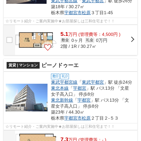
東武宇都宮線
「
東武宇都宮
」駅 徒歩26分
築18年 / 30.27㎡
栃木県
宇都宮市
松原
３丁目1-45
☆リモート紹介・ご案内実施中★お部屋探しは三和住宅まで！！
5.1
万
円
(管理費等：4,500円 )
0ヶ月
0万円
敷金
礼金
2階 / 1R / 30.27㎡
ピーノドゥーエ
賃貸 | マンション
敷0
礼0
東武宇都宮線
「
東武宇都宮
」駅 徒歩24分
東北本線
「
宇都宮
」駅 バス13分 「文星
女子高入口」 停歩8分
東北新幹線
「
宇都宮
」駅 バス13分 「文
星女子高入口」 停歩8分
築23年 / 44.30㎡
栃木県
宇都宮市
松原
２丁目２-５３
☆リモート紹介・ご案内実施中★お部屋探しは三和住宅まで！！
7.3
万
円
(管理費等：- )