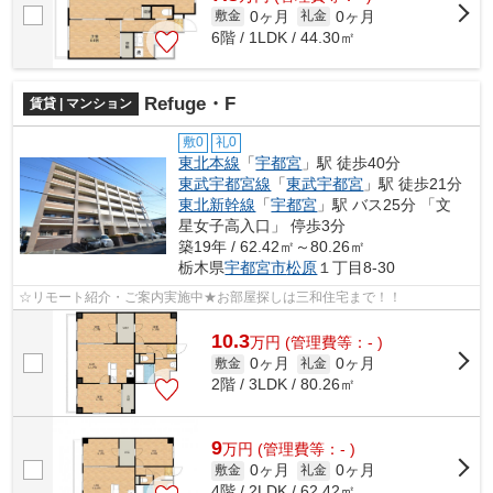
0ヶ月
0ヶ月
敷金
礼金
6階 / 1LDK / 44.30㎡
Refuge・F
賃貸 | マンション
敷0
礼0
東北本線
「
宇都宮
」駅 徒歩40分
東武宇都宮線
「
東武宇都宮
」駅 徒歩21分
東北新幹線
「
宇都宮
」駅 バス25分 「文
星女子高入口」 停歩3分
築19年 / 62.42㎡～80.26㎡
栃木県
宇都宮市
松原
１丁目8-30
☆リモート紹介・ご案内実施中★お部屋探しは三和住宅まで！！
10.3
万
円
(管理費等：- )
0ヶ月
0ヶ月
敷金
礼金
2階 / 3LDK / 80.26㎡
9
万
円
(管理費等：- )
0ヶ月
0ヶ月
敷金
礼金
4階 / 2LDK / 62.42㎡