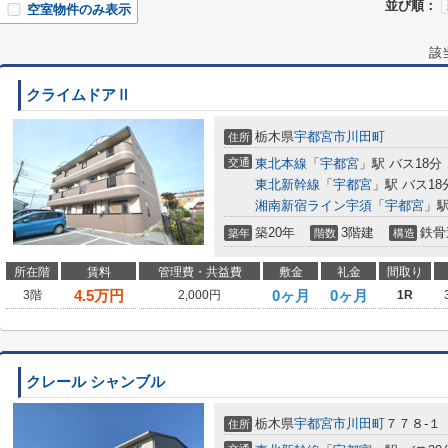
並び順：
空室物件のみ表示
該
クライムドアⅡ
栃木県
宇都宮市
川田町
住所
交通
東北本線
「
宇都宮
」駅 バス18分
東北新幹線
「
宇都宮
」駅 バス18
湘南新宿ライン宇須
「
宇都宮
」駅
築20年
3階建
鉄骨
築年
階数
構造
所在階
賃料
管理費・共益費
敷金
礼金
間取り
4.5
万円
0ヶ月
0ヶ月
3階
2,000円
1R
クレール シャンブル
栃木県
宇都宮市
川田町
７７８-１
住所