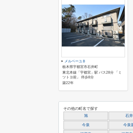
メルベーユＢ
栃木県宇都宮市石井町
東北本線「宇都宮」駅 バス28分 「ミ
ツトヨ前」 停歩8分
築22年
その他の町名で探す
旭
石井
今泉
今泉