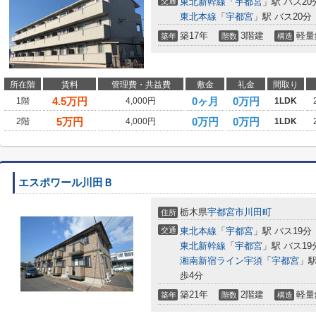
交通
東北新幹線
「
宇都宮
」駅 バス20
東北本線
「
宇都宮
」駅 バス20分
築17年
3階建
軽量
築年
階数
構造
所在階
賃料
管理費・共益費
敷金
礼金
間取り
4.5
万円
0ヶ月
0万円
1階
4,000円
1LDK
5
万円
0万円
0万円
2階
4,000円
1LDK
エスポワール川田Ｂ
栃木県
宇都宮市
川田町
住所
交通
東北本線
「
宇都宮
」駅 バス19分
東北新幹線
「
宇都宮
」駅 バス1
湘南新宿ライン宇須
「
宇都宮
」駅
歩4分
築21年
2階建
軽量
築年
階数
構造