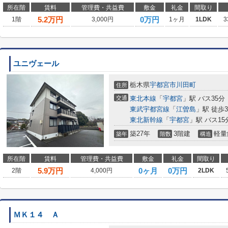
所在階
賃料
管理費・共益費
敷金
礼金
間取り
5.2
万円
0万円
1階
3,000円
1ヶ月
1LDK
3
ユニヴェール
栃木県
宇都宮市
川田町
住所
交通
東北本線
「
宇都宮
」駅 バス35分
東武宇都宮線
「
江曽島
」駅 徒歩3
東北新幹線
「
宇都宮
」駅 バス15
築27年
3階建
軽量
築年
階数
構造
所在階
賃料
管理費・共益費
敷金
礼金
間取り
5.9
万円
0ヶ月
0万円
2階
4,000円
2LDK
ＭＫ１４ Ａ