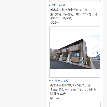
MD east Ⅰ
栃木県宇都宮市中今泉１丁目
東北本線「宇都宮」駅 バス12分 「今
泉町中」 停歩3分
築25年
クラージュC
栃木県宇都宮市ゆいの杜７丁目
宇都宮芳賀ライト線「ゆいの杜中央」
駅 徒歩11分
築13年