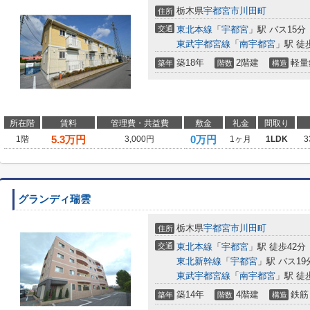
栃木県
宇都宮市
川田町
住所
交通
東北本線
「
宇都宮
」駅 バス15分
東武宇都宮線
「
南宇都宮
」駅 徒
築18年
2階建
軽量
築年
階数
構造
所在階
賃料
管理費・共益費
敷金
礼金
間取り
5.3
万円
0万円
1階
3,000円
1ヶ月
1LDK
3
グランディ瑞雲
栃木県
宇都宮市
川田町
住所
交通
東北本線
「
宇都宮
」駅 徒歩42分
東北新幹線
「
宇都宮
」駅 バス1
東武宇都宮線
「
南宇都宮
」駅 徒
築14年
4階建
鉄筋
築年
階数
構造