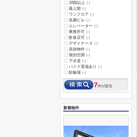
20階以上
(-)
最上階
(-)
ワンフロア
(-)
高層ビル
(-)
エレベーター
(-)
事務所可
(-)
飲食店可
(-)
デザイナーズ
(-)
居抜物件
(-)
個別空調
(-)
下水道
(-)
バイク置場あり
(-)
駐輪場
(-)
7
件が該当
新着物件