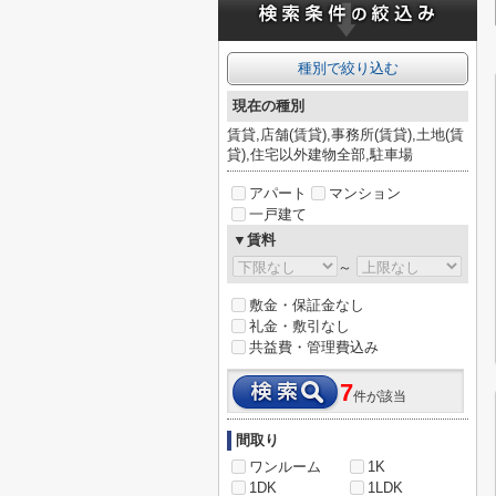
種別で絞り込む
現在の種別
賃貸,店舗(賃貸),事務所(賃貸),土地(賃
貸),住宅以外建物全部,駐車場
アパート
マンション
一戸建て
▼賃料
～
敷金・保証金なし
礼金・敷引なし
共益費・管理費込み
7
件が該当
間取り
ワンルーム
1K
1DK
1LDK