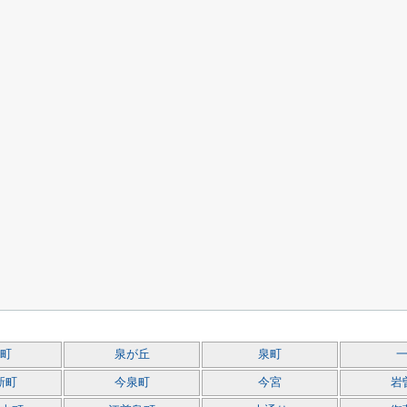
町
泉が丘
泉町
新町
今泉町
今宮
岩