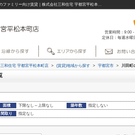
宇都宮市川田町の賃貸物件一覧｜宇都宮市のファミリー向け賃貸｜株式会社三和住宅 宇都宮平松本町店
営業時間：9:00
定休日：毎週水曜
三和住宅 宇都宮平松本町店
>
(賃貸)地域から探す
>
宇都宮市
>
川田町
覧
面積
下限なし～上限なし
築年数
指定しない
間取り
指定なし