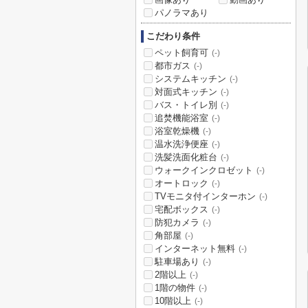
パノラマあり
こだわり条件
ペット飼育可
(-)
都市ガス
(-)
システムキッチン
(-)
対面式キッチン
(-)
バス・トイレ別
(-)
追焚機能浴室
(-)
浴室乾燥機
(-)
温水洗浄便座
(-)
洗髪洗面化粧台
(-)
ウォークインクロゼット
(-)
オートロック
(-)
TVモニタ付インターホン
(-)
宅配ボックス
(-)
防犯カメラ
(-)
角部屋
(-)
インターネット無料
(-)
駐車場あり
(-)
2階以上
(-)
1階の物件
(-)
10階以上
(-)