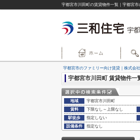
宇都宮市のファミリー向け賃貸｜株式会社
宇都宮市川田町 賃貸物件一
地域
宇都宮市川田町
賃料
下限なし～上限なし
駅徒歩
指定しない
設備条件
指定なし