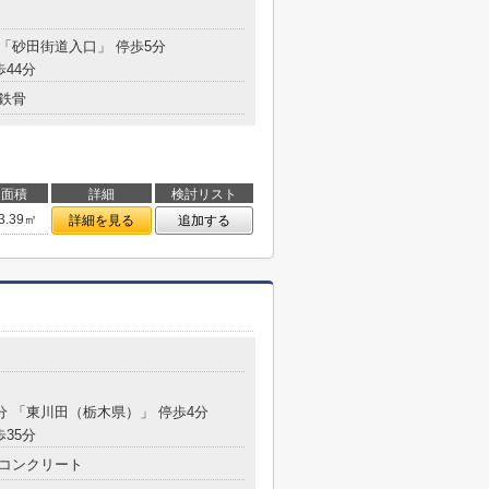
 「砂田街道入口」 停歩5分
歩44分
鉄骨
面積
詳細
検討リスト
3.39㎡
詳細を見る
追加する
9分 「東川田（栃木県）」 停歩4分
歩35分
コンクリート