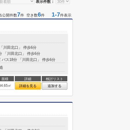
表示件数：
7
6
1-7
当公開件数
件 空き数
件
件表示
 「川田北口」 停歩6分
分 「川田北口」 停歩6分
 バス18分 「川田北口」 停歩6分
造
面積
詳細
検討リスト
34.65㎡
詳細を見る
追加する