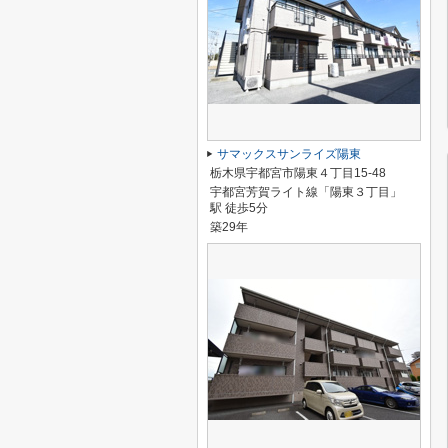
サマックスサンライズ陽東
栃木県宇都宮市陽東４丁目15-48
宇都宮芳賀ライト線「陽東３丁目」
駅 徒歩5分
築29年