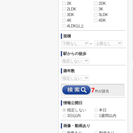
2K
2DK
2LDK
3K
3DK
3LDK
4K
4DK
4LDK以上
面積
～
駅からの徒歩
築年数
7
件が該当
情報公開日
指定しない
本日
3日以内
1週間以内
画像・動画あり
画像あり
動画あり