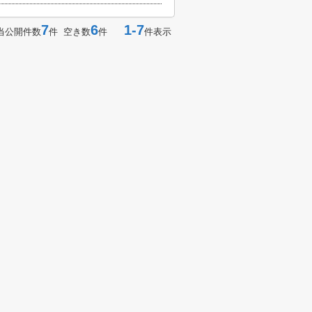
7
6
1-7
当公開件数
件 空き数
件
件表示