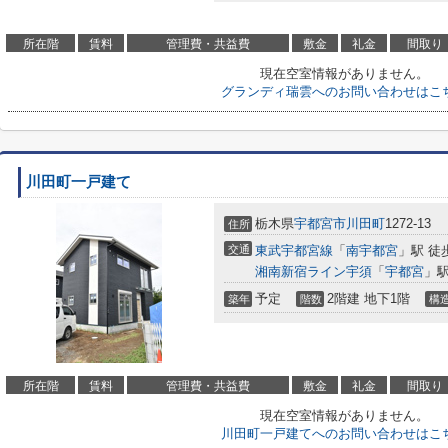
所在階
賃料
管理費・共益費
敷金
礼金
間取り
現在空室情報がありません。
グランディ瑞雲へのお問い合わせはこ
川田町一戸建て
栃木県
宇都宮市
川田町
1272-13
住所
交通
東武宇都宮線
「
南宇都宮
」駅 徒
湘南新宿ライン宇須
「
宇都宮
」駅
予定
2階建 地下1階
築年
階数
構
所在階
賃料
管理費・共益費
敷金
礼金
間取り
現在空室情報がありません。
川田町一戸建てへのお問い合わせはこ