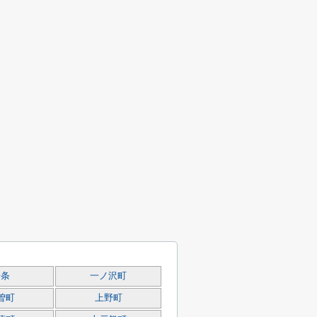
一条
一ノ沢町
曽町
上野町