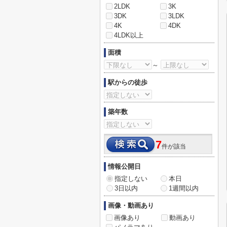
2LDK
3K
3DK
3LDK
4K
4DK
4LDK以上
面積
～
駅からの徒歩
築年数
7
件が該当
情報公開日
指定しない
本日
3日以内
1週間以内
画像・動画あり
画像あり
動画あり