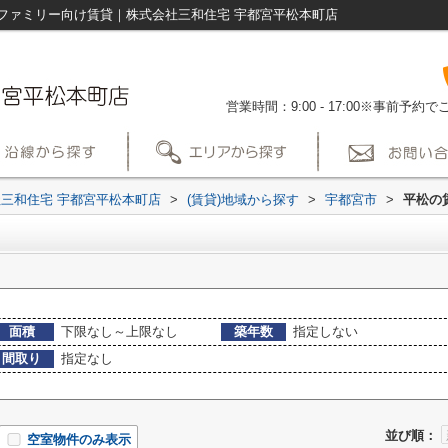
ファミリー向け賃貸｜株式会社三和住宅 宇都宮平松本町店
営業時間：9:00 - 17:00※事前予
三和住宅 宇都宮平松本町店
>
(賃貸)地域から探す
>
宇都宮市
>
平松の
面積
下限なし～上限なし
築年数
指定しない
間取り
指定なし
並び順：
空室物件のみ表示