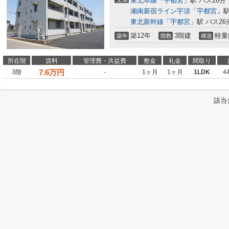
東北本線
「
宇都宮
」駅 バス26分
湘南新宿ライン宇須
「
宇都宮
」駅
東北新幹線
「
宇都宮
」駅 バス26
築12年
3階建
軽量
築年
階数
構造
所在階
賃料
管理費・共益費
敷金
礼金
間取り
7.6
万円
3階
-
1ヶ月
1ヶ月
1LDK
4
該当