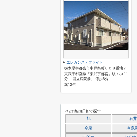
エレガンス・ブライト
栃木県宇都宮市中戸祭町６０８番地７
東武宇都宮線「東武宇都宮」駅 バス11
分 「国立病院前」 停歩6分
築13年
その他の町名で探す
旭
石井
今泉
今泉