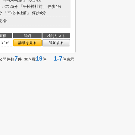
 「平松神社前」 停歩4分
 バス26分 「平松神社前」 停歩4分
分 「平松神社前」 停歩4分
鉄骨
面積
詳細
検討リスト
4.34㎡
詳細を見る
追加する
7
19
1-7
公開件数
件 空き数
件
件表示