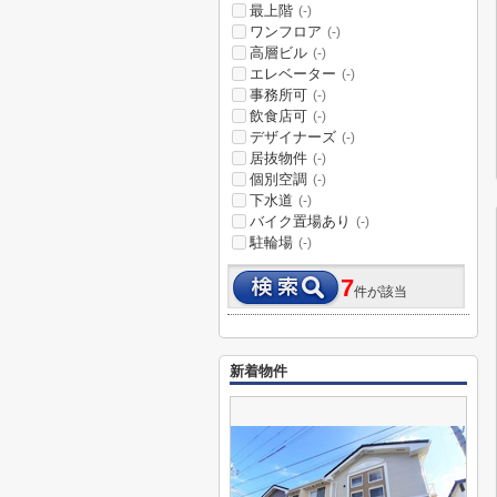
最上階
(-)
ワンフロア
(-)
高層ビル
(-)
エレベーター
(-)
事務所可
(-)
飲食店可
(-)
デザイナーズ
(-)
居抜物件
(-)
個別空調
(-)
下水道
(-)
バイク置場あり
(-)
駐輪場
(-)
7
件が該当
新着物件