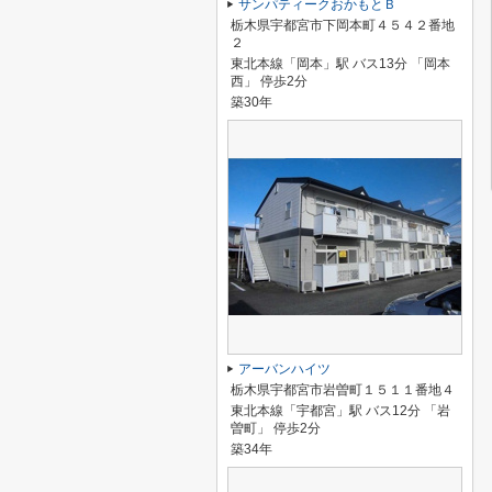
サンパティークおかもとＢ
栃木県宇都宮市下岡本町４５４２番地
２
東北本線「岡本」駅 バス13分 「岡本
西」 停歩2分
築30年
アーバンハイツ
栃木県宇都宮市岩曽町１５１１番地４
東北本線「宇都宮」駅 バス12分 「岩
曽町」 停歩2分
築34年