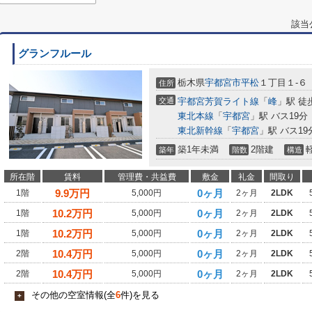
該当
グランフルール
栃木県
宇都宮市
平松
１丁目１-６
住所
交通
宇都宮芳賀ライト線
「
峰
」駅 徒
東北本線
「
宇都宮
」駅 バス19分
東北新幹線
「
宇都宮
」駅 バス1
築1年未満
2階建
築年
階数
構造
所在階
賃料
管理費・共益費
敷金
礼金
間取り
9.9
万円
0ヶ月
1階
5,000円
2ヶ月
2LDK
10.2
万円
0ヶ月
1階
5,000円
2ヶ月
2LDK
10.2
万円
0ヶ月
1階
5,000円
2ヶ月
2LDK
10.4
万円
0ヶ月
2階
5,000円
2ヶ月
2LDK
10.4
万円
0ヶ月
2階
5,000円
2ヶ月
2LDK
その他の空室情報(全
6
件)を見る
+