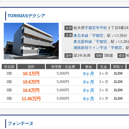
TORISIASデクシア
栃木県
宇都宮市
平松
３丁目8番24
住所
交通
東北本線
「
宇都宮
」駅 バス26分
東北新幹線
「
宇都宮
」駅 バス26
湘南新宿ライン宇須
「
宇都宮
」駅
築1年未満
3階建
築年
階数
構造
所在階
賃料
管理費・共益費
敷金
礼金
間取り
10.3
万円
0ヶ月
2階
5,000円
2ヶ月
2LDK
10.6
万円
0ヶ月
3階
5,000円
2ヶ月
2LDK
10.6
万円
0ヶ月
3階
5,000円
2ヶ月
2LDK
11.45
万円
0ヶ月
3階
5,000円
2ヶ月
2LDK
フォンテーヌ