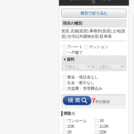
種別で絞り込む
現在の種別
賃貸,店舗(賃貸),事務所(賃貸),土地(賃
貸),住宅以外建物全部,駐車場
アパート
マンション
一戸建て
▼賃料
～
敷金・保証金なし
礼金・敷引なし
共益費・管理費込み
7
件が該当
間取り
ワンルーム
1K
1DK
1LDK
2K
2DK