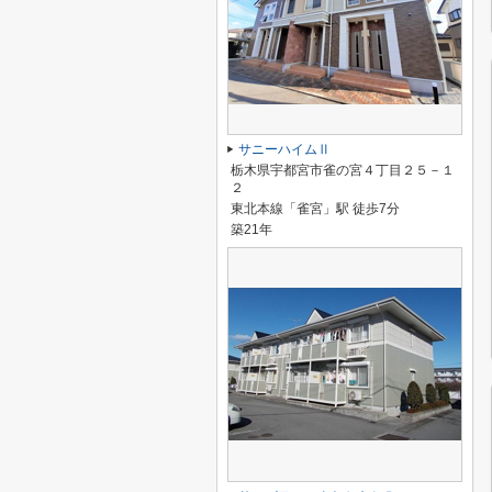
サニーハイムⅡ
栃木県宇都宮市雀の宮４丁目２５－１
２
東北本線「雀宮」駅 徒歩7分
築21年