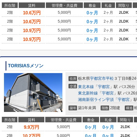
所在階
賃料
管理費・共益費
敷金
礼金
間取り
10.6
万円
0ヶ月
2階
5,000円
2ヶ月
2LDK
10.6
万円
0ヶ月
2階
5,000円
2ヶ月
2LDK
10.9
万円
0ヶ月
2階
5,000円
2ヶ月
2LDK
10.9
万円
0ヶ月
2階
5,000円
2ヶ月
2LDK
TORISIASメソン
栃木県
宇都宮市
平松
３丁目8番24
住所
交通
東北本線
「
宇都宮
」駅 バス26分
東北新幹線
「
宇都宮
」駅 バス26
湘南新宿ライン宇須
「
宇都宮
」駅
築1年未満
2階建
築年
階数
構造
所在階
賃料
管理費・共益費
敷金
礼金
間取り
9.9
万円
0ヶ月
0ヶ月
2階
5,000円
2LDK
10.2
万円
0ヶ月
0ヶ月
2階
5,000円
2LDK