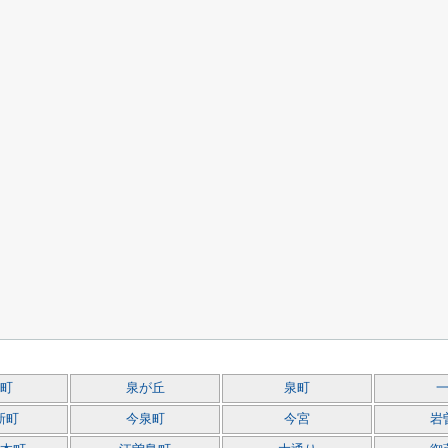
町
泉が丘
泉町
新町
今泉町
今宮
岩