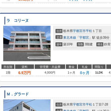
ラ コリーヌ
栃木県
宇都宮市
平松
１丁目
住所
交通
東北本線
「
宇都宮
」駅 徒歩39分
築10年
3階建
鉄骨
築年
階数
構造
所在階
賃料
管理費・共益費
敷金
礼金
間取り
6.9
万円
0ヶ月
1階
4,000円
1ヶ月
1LDK
4
Ｍ．グラード
栃木県
宇都宮市
平松
１丁目7-28
住所
交通