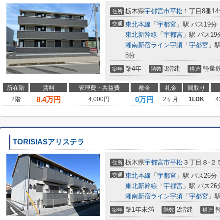
栃木県
宇都宮市
平松
１丁目8番14
住所
交通
東北本線
「
宇都宮
」駅 バス19分
東北新幹線
「
宇都宮
」駅 バス1
湘南新宿ライン宇須
「
宇都宮
」駅
8分
築4年
3階建
軽量
築年
階数
構造
所在階
賃料
管理費・共益費
敷金
礼金
間取り
8.4
万円
0万円
2階
4,000円
2ヶ月
1LDK
4
TORISIASアリステラ
栃木県
宇都宮市
平松
３丁目８-２
住所
交通
東北本線
「
宇都宮
」駅 バス26分
東北新幹線
「
宇都宮
」駅 バス26
湘南新宿ライン宇須
「
宇都宮
」駅
築1年未満
2階建
築年
階数
構造