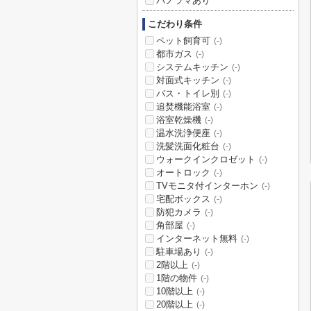
パノラマあり
こだわり条件
ペット飼育可
(-)
都市ガス
(-)
システムキッチン
(-)
対面式キッチン
(-)
バス・トイレ別
(-)
追焚機能浴室
(-)
浴室乾燥機
(-)
温水洗浄便座
(-)
洗髪洗面化粧台
(-)
ウォークインクロゼット
(-)
オートロック
(-)
TVモニタ付インターホン
(-)
宅配ボックス
(-)
防犯カメラ
(-)
角部屋
(-)
インターネット無料
(-)
駐車場あり
(-)
2階以上
(-)
1階の物件
(-)
10階以上
(-)
20階以上
(-)