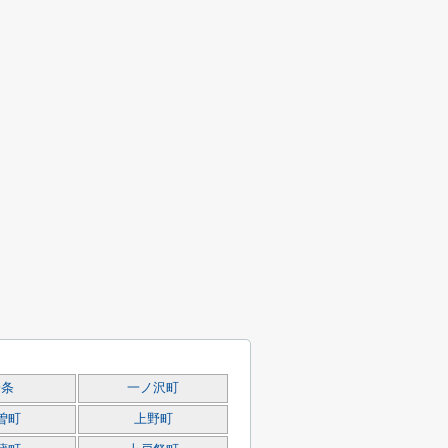
一条
一ノ沢町
曽町
上野町