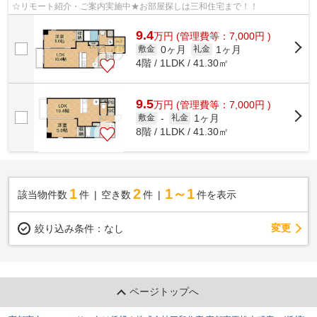
☆リモート紹介・ご案内実施中★お部屋探しは三和住宅まで！！
9.4
万
円
(管理費等：7,000円 )
0ヶ月
1ヶ月
敷金
礼金
4階 / 1LDK / 41.30㎡
9.5
万
円
(管理費等：7,000円 )
1ヶ月
敷金
-
礼金
8階 / 1LDK / 41.30㎡
1
2
1～1
該当物件数
件
空き数
件
件を表示
変更
絞り込み条件：
なし
ページトップへ