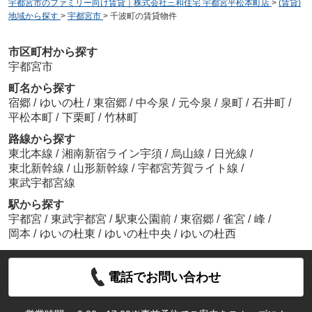
宇都宮市のファミリー向け賃貸｜株式会社三和住宅 宇都宮平松本町店
>
(賃貸)
地域から探す
>
宇都宮市
>
千波町の賃貸物件
市区町村から探す
宇都宮市
町名から探す
宿郷
/
ゆいの杜
/
東宿郷
/
中今泉
/
元今泉
/
泉町
/
石井町
/
平松本町
/
下栗町
/
竹林町
路線から探す
東北本線
/
湘南新宿ライン宇須
/
烏山線
/
日光線
/
東北新幹線
/
山形新幹線
/
宇都宮芳賀ライト線
/
東武宇都宮線
駅から探す
宇都宮
/
東武宇都宮
/
駅東公園前
/
東宿郷
/
雀宮
/
峰
/
岡本
/
ゆいの杜東
/
ゆいの杜中央
/
ゆいの杜西
電話でお問い合わせ