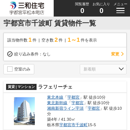
閲覧履歴
お気に入り
メニュー
0
0
宇都宮市千波町 賃貸物件一覧
1
2
1～1
該当物件数
件
空き数
件
件を表示
変更
絞り込み条件：
なし
空室のみ
ラフェリーチェ
賃貸 | マンション
東北本線
「
宇都宮
」駅 徒歩10分
東北新幹線
「
宇都宮
」駅 徒歩10分
湘南新宿ライン宇須
「
宇都宮
」駅 徒歩10
分
築4年 / 41.30㎡
栃木県
宇都宮市
千波町
15-5