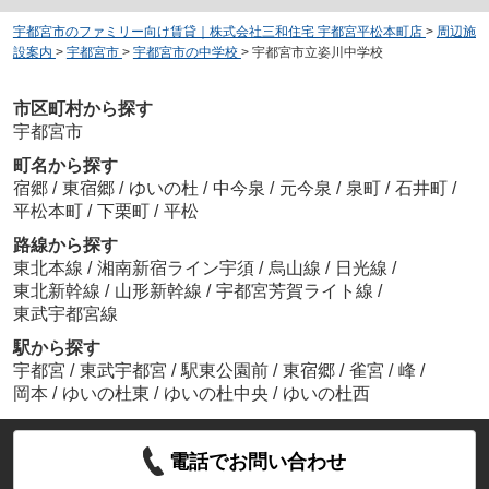
宇都宮市のファミリー向け賃貸｜株式会社三和住宅 宇都宮平松本町店
>
周辺施
設案内
>
宇都宮市
>
宇都宮市の中学校
>
宇都宮市立姿川中学校
市区町村から探す
宇都宮市
町名から探す
宿郷
/
東宿郷
/
ゆいの杜
/
中今泉
/
元今泉
/
泉町
/
石井町
/
平松本町
/
下栗町
/
平松
路線から探す
東北本線
/
湘南新宿ライン宇須
/
烏山線
/
日光線
/
東北新幹線
/
山形新幹線
/
宇都宮芳賀ライト線
/
東武宇都宮線
駅から探す
宇都宮
/
東武宇都宮
/
駅東公園前
/
東宿郷
/
雀宮
/
峰
/
岡本
/
ゆいの杜東
/
ゆいの杜中央
/
ゆいの杜西
電話でお問い合わせ