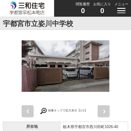
閲覧履歴
お気に入り
メニュー
0
0
宇都宮市立姿川中学校
前
次
画像タップで拡大表示【
1
/1】
所在地
栃木県宇都宮市西川田町1026-40