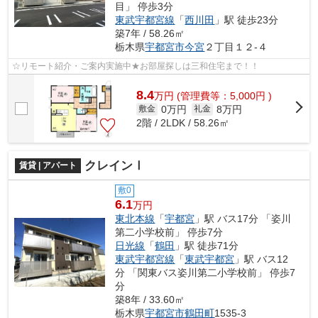
目」 停歩3分
東武宇都宮線
「
西川田
」駅 徒歩23分
築7年 / 58.26㎡
栃木県
宇都宮市
今宮
２丁目１２-４
☆リモート紹介・ご案内実施中★お部屋探しは三和住宅まで！！
8.4
万
円
(管理費等：5,000円 )
0万円
8万円
敷金
礼金
2階 / 2LDK / 58.26㎡
クレインⅠ
賃貸 | アパート
敷0
6.1
万円
東北本線
「
宇都宮
」駅 バス17分 「姿川
第二小学校前」 停歩7分
日光線
「
鶴田
」駅 徒歩71分
東武宇都宮線
「
東武宇都宮
」駅 バス12
分 「関東バス姿川第二小学校前」 停歩7
分
築8年 / 33.60㎡
栃木県
宇都宮市
鶴田町
1535-3