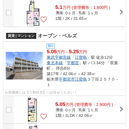
5.1
万
円
(管理費等：1,800円 )
0ヶ月
1ヶ月
敷金
礼金
1階 / 2K / 31.65㎡
オープン・ベルズ
賃貸 | マンション
敷0
5.05
5.25
万円～
万円
東武宇都宮線
「
江曽島
」駅 徒歩12分
東北本線
「
宇都宮
」駅 バス34分 「双葉
町」 停歩8分
築17年 / 42.06㎡～42.38㎡
栃木県
宇都宮市
江曽島
３丁目２５７０－
１
お部屋探しは【三和住宅】へお任せください！
5.05
万
円
(管理費等：2,900円 )
0ヶ月
1ヶ月
敷金
礼金
1階 / 1LDK / 42.06㎡