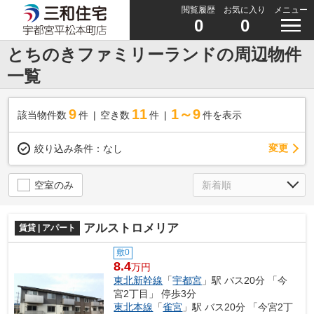
閲覧履歴
お気に入り
メニュー
0
0
とちのきファミリーランドの周辺物件
一覧
9
11
1～9
該当物件数
件
空き数
件
件を表示
変更
絞り込み条件：
なし
空室のみ
アルストロメリア
賃貸 | アパート
敷0
8.4
万円
東北新幹線
「
宇都宮
」駅 バス20分 「今
宮2丁目」 停歩3分
東北本線
「
雀宮
」駅 バス20分 「今宮2丁