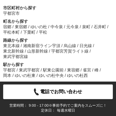
市区町村から探す
宇都宮市
町名から探す
宿郷
/
東宿郷
/
ゆいの杜
/
中今泉
/
元今泉
/
泉町
/
石井町
/
平松本町
/
下栗町
/
平松
路線から探す
東北本線
/
湘南新宿ライン宇須
/
烏山線
/
日光線
/
東北新幹線
/
山形新幹線
/
宇都宮芳賀ライト線
/
東武宇都宮線
駅から探す
宇都宮
/
東武宇都宮
/
駅東公園前
/
東宿郷
/
雀宮
/
峰
/
岡本
/
ゆいの杜東
/
ゆいの杜中央
/
ゆいの杜西
電話でお問い合わせ
営業時間：
9:00 - 17:00※事前予約でご案内をスムーズに！
定休日：
毎週水曜日