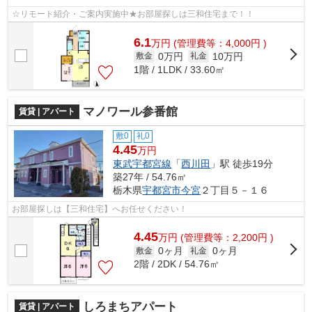
☆リモート紹介・ご案内実施中★お部屋探しは三和住宅まで！！
6.1
万
円
(管理費等：4,000円 )
0万円
10万円
敷金
礼金
1階 / 1LDK / 33.60㎡
マノワール参番館
賃貸 | アパート
敷0
礼0
4.45
万円
東武宇都宮線
「
西川田
」駅 徒歩19分
築27年 / 54.76㎡
栃木県
宇都宮市
今宮
２丁目５－１６
お部屋探しは【三和住宅】へお任せください！
4.45
万
円
(管理費等：2,200円 )
0ヶ月
0ヶ月
敷金
礼金
2階 / 2DK / 54.76㎡
しろまちアパート
賃貸 | アパート