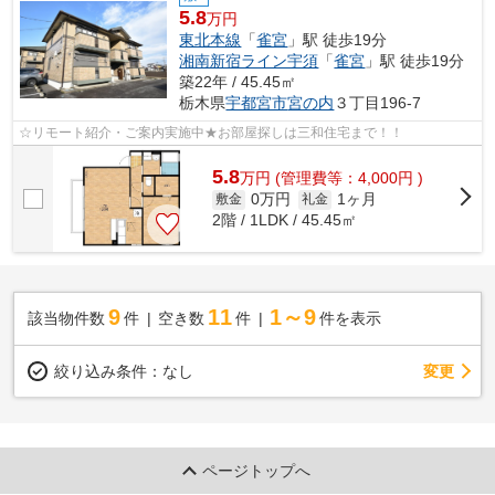
5.8
万円
東北本線
「
雀宮
」駅 徒歩19分
湘南新宿ライン宇須
「
雀宮
」駅 徒歩19分
築22年 / 45.45㎡
栃木県
宇都宮市
宮の内
３丁目196-7
☆リモート紹介・ご案内実施中★お部屋探しは三和住宅まで！！
5.8
万
円
(管理費等：4,000円 )
0万円
1ヶ月
敷金
礼金
2階 / 1LDK / 45.45㎡
9
11
1～9
該当物件数
件
空き数
件
件を表示
変更
絞り込み条件：
なし
ページトップへ