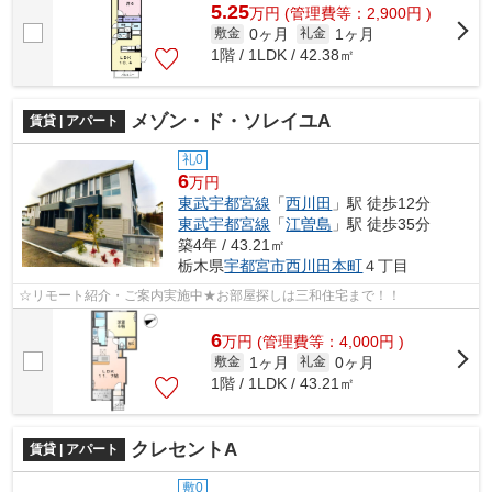
5.25
万
円
(管理費等：2,900円 )
0ヶ月
1ヶ月
敷金
礼金
1階 / 1LDK / 42.38㎡
メゾン・ド・ソレイユA
賃貸 | アパート
礼0
6
万円
東武宇都宮線
「
西川田
」駅 徒歩12分
東武宇都宮線
「
江曽島
」駅 徒歩35分
築4年 / 43.21㎡
栃木県
宇都宮市
西川田本町
４丁目
☆リモート紹介・ご案内実施中★お部屋探しは三和住宅まで！！
6
万
円
(管理費等：4,000円 )
1ヶ月
0ヶ月
敷金
礼金
1階 / 1LDK / 43.21㎡
クレセントA
賃貸 | アパート
敷0