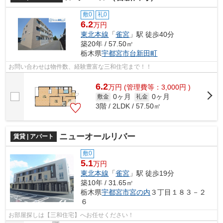
敷0
礼0
6.2
万円
東北本線
「
雀宮
」駅 徒歩40分
築20年 / 57.50㎡
栃木県
宇都宮市
台新田町
お問い合わせは物件数、経験豊富な三和住宅まで！！
6.2
万
円
(管理費等：3,000円 )
0ヶ月
0ヶ月
敷金
礼金
3階 / 2LDK / 57.50㎡
ニューオールリバー
賃貸 | アパート
敷0
5.1
万円
東北本線
「
雀宮
」駅 徒歩19分
築10年 / 31.65㎡
栃木県
宇都宮市
宮の内
３丁目１８３－２
６
お部屋探しは【三和住宅】へお任せください！