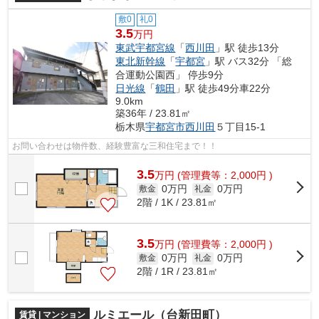
敷0
礼0
3.5
万円
東武宇都宮線
「
西川田
」駅 徒歩13分
東北新幹線
「
宇都宮
」駅 バス32分 「総
合運動公園西」 停歩9分
日光線
「
鶴田
」駅 徒歩49分車22分
9.0km
築36年 / 23.81㎡
栃木県
宇都宮市
西川田
５丁目15-1
お問い合わせは物件数、経験豊富な三和住宅まで！！
3.5
万
円
(管理費等：2,000円 )
0万円
0万円
敷金
礼金
2階 / 1K / 23.81㎡
3.5
万
円
(管理費等：2,000円 )
0万円
0万円
敷金
礼金
2階 / 1R / 23.81㎡
ルミエール（台新田町）
賃貸 | マンション