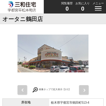
閲覧履歴
お気に入り
メニュー
0
0
オータニ鶴田店
前
次
画像タップで拡大表示【
1
/1】
所在地
栃木県宇都宮市鶴田町513-4