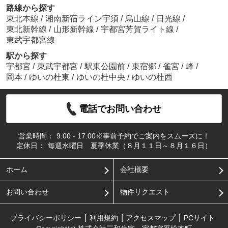
路線から探す
東北本線
/
湘南新宿ライン宇須
/
烏山線
/
日光線
/
東北新幹線
/
山形新幹線
/
宇都宮芳賀ライト線
/
東武宇都宮線
駅から探す
宇都宮
/
東武宇都宮
/
駅東公園前
/
東宿郷
/
雀宮
/
峰
/
岡本
/
ゆいの杜東
/
ゆいの杜中央
/
ゆいの杜西
電話でお問い合わせ
営業時間：
9:00 - 17:00※事前予約でご案内をスムーズに！
定休日：
毎週水曜日 夏季休業（８月１１日～８月１６日）
ホーム
会社概要
お問い合わせ
物件リクエスト
プライバシーポリシー
利用規約
アクセスマップ
PCサイト