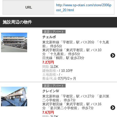
http://www.sp-otani.com/store/2006p
URL
ost_20.html
施設周辺の物件
賃貸｜アパート
チェルボ
東北新幹線「宇都宮」駅 バス20分 「十九夜
前」 停歩5分
東武宇都宮線「東武宇都宮」駅 バス10
分 「十九夜前」 停歩5分
日光線「鶴田」駅 徒歩23分
7.2万円
間取:
1LDK
建物面積:
- / 10.10坪
土地面積:
- / -
敷金/礼金:
0万円/2ヶ月
賃貸｜アパート
クレインⅣ
東北新幹線「宇都宮」駅 バス27分 「姿川第
二小学校前」 停歩7分
東武宇都宮線「東武宇都宮」駅 バス16
分 「姿川第二小学校前」 停歩7分
7.6万円
間取:
2LDK