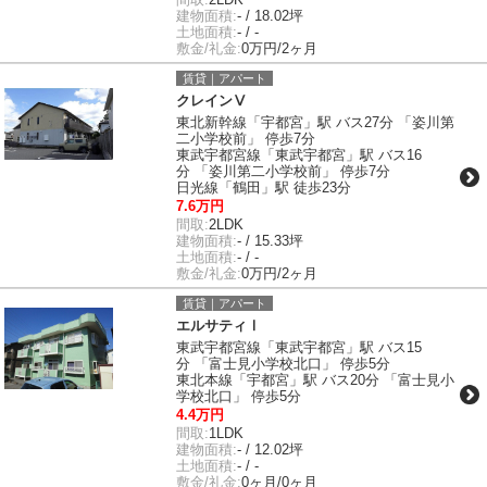
建物面積:
- / 18.02坪
土地面積:
- / -
敷金/礼金:
0万円/2ヶ月
賃貸｜アパート
クレインⅤ
東北新幹線「宇都宮」駅 バス27分 「姿川第
二小学校前」 停歩7分
東武宇都宮線「東武宇都宮」駅 バス16
分 「姿川第二小学校前」 停歩7分
日光線「鶴田」駅 徒歩23分
7.6万円
間取:
2LDK
建物面積:
- / 15.33坪
土地面積:
- / -
敷金/礼金:
0万円/2ヶ月
賃貸｜アパート
エルサティⅠ
東武宇都宮線「東武宇都宮」駅 バス15
分 「富士見小学校北口」 停歩5分
東北本線「宇都宮」駅 バス20分 「富士見小
学校北口」 停歩5分
4.4万円
間取:
1LDK
建物面積:
- / 12.02坪
土地面積:
- / -
敷金/礼金:
0ヶ月/0ヶ月