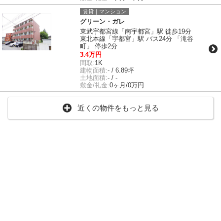
賃貸｜マンション
グリーン・ガレ
東武宇都宮線「南宇都宮」駅 徒歩19分
東北本線「宇都宮」駅 バス24分 「滝谷
町」 停歩2分
3.4万円
間取:
1K
建物面積:
- / 6.89坪
土地面積:
- / -
敷金/礼金:
0ヶ月/0万円
近くの物件をもっと見る