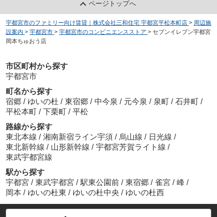
ページトップへ
宇都宮市のファミリー向け賃貸｜株式会社三和住宅 宇都宮平松本町店
>
周辺施
設案内
>
宇都宮市
>
宇都宮市のコンビニエンスストア
>
セブンイレブン宇都宮
岡本ちゅおう店
市区町村から探す
宇都宮市
町名から探す
宿郷
/
ゆいの杜
/
東宿郷
/
中今泉
/
元今泉
/
泉町
/
石井町
/
平松本町
/
下栗町
/
平松
路線から探す
東北本線
/
湘南新宿ライン宇須
/
烏山線
/
日光線
/
東北新幹線
/
山形新幹線
/
宇都宮芳賀ライト線
/
東武宇都宮線
駅から探す
宇都宮
/
東武宇都宮
/
駅東公園前
/
東宿郷
/
雀宮
/
峰
/
岡本
/
ゆいの杜東
/
ゆいの杜中央
/
ゆいの杜西