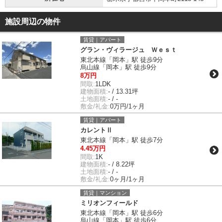
施設周辺の物件
賃貸｜アパート
グラン・ヴィラージュ Ｗｅｓｔ
東北本線「岡本」駅 徒歩9分
烏山線「岡本」駅 徒歩9分
8万円
間取:
1LDK
建物面積:
- / 13.31坪
土地面積:
- / -
敷金/礼金:
0万円/1ヶ月
賃貸｜アパート
カレントⅡ
東北本線「岡本」駅 徒歩7分
4.45万円
間取:
1K
建物面積:
- / 8.22坪
土地面積:
- / -
敷金/礼金:
0ヶ月/1ヶ月
賃貸｜マンション
ミリオンフィールド
東北本線「岡本」駅 徒歩6分
烏山線「岡本」駅 徒歩6分