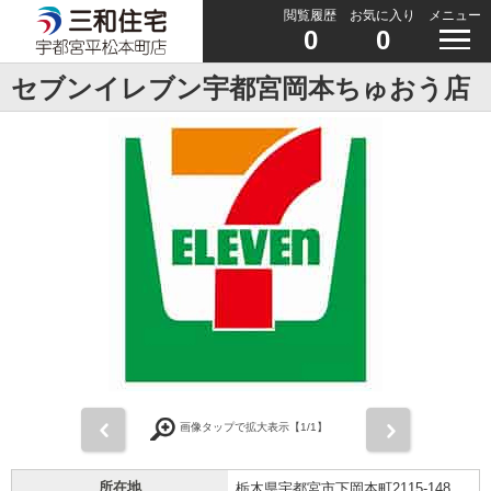
閲覧履歴
お気に入り
メニュー
0
0
セブンイレブン宇都宮岡本ちゅおう店
前
次
画像タップで拡大表示【
1
/1】
所在地
栃木県宇都宮市下岡本町2115-148