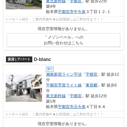
東北新幹線
「
宇都宮
」駅 徒歩22分
築4年
栃木県
宇都宮市
中今泉
３丁目１２-１
☆リモート紹介・ご案内実施中★お部屋探しは三和住宅まで！！
現在空室情報がありません。
「メゾンベール」への
お問い合わせはこちら
D-blanc
賃貸 | アパート
敷0
湘南新宿ライン宇須
「
宇都宮
」駅 徒歩12
分
宇都宮芳賀ライト線
「
東宿郷
」駅 徒歩6
分
東北新幹線
「
宇都宮
」駅 徒歩12分
築1年
栃木県
宇都宮市
元今泉
４丁目８-6
☆リモート紹介・ご案内実施中★お部屋探しは三和住宅まで！！
現在空室情報がありません。