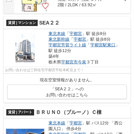
2階 / 2LDK / 63.92㎡
SEA２２
賃貸 | マンション
東北本線
「
宇都宮
」駅 徒歩8分
東北新幹線
「
宇都宮
」駅 徒歩8分
宇都宮芳賀ライト線
「
宇都宮駅東口
」
駅 徒歩12分
築4年
栃木県
宇都宮市
今泉
３丁目
お問い合わせは三和住宅宇都宮平松本町店まで！
現在空室情報がありません。
「SEA２２」への
お問い合わせはこちら
ＢＲＵＮＯ（ブルーノ）Ｃ棟
賃貸 | アパート
東北本線
「
宇都宮
」駅 バス12分 「西公
園入口」 停歩4分