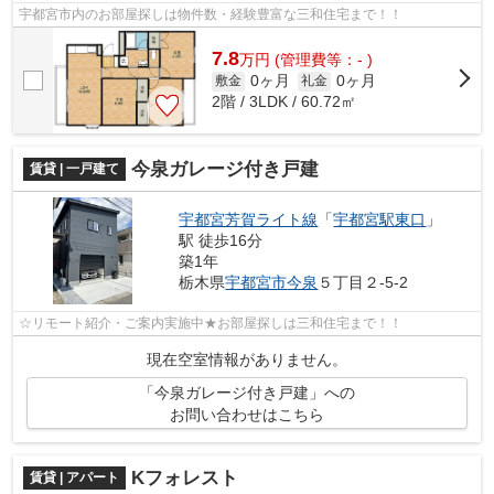
宇都宮市内のお部屋探しは物件数・経験豊富な三和住宅まで！！
7.8
万
円
(管理費等：- )
0ヶ月
0ヶ月
敷金
礼金
2階 / 3LDK / 60.72㎡
今泉ガレージ付き戸建
賃貸 | 一戸建て
宇都宮芳賀ライト線
「
宇都宮駅東口
」
駅 徒歩16分
築1年
栃木県
宇都宮市
今泉
５丁目２-5-2
☆リモート紹介・ご案内実施中★お部屋探しは三和住宅まで！！
現在空室情報がありません。
「今泉ガレージ付き戸建」への
お問い合わせはこちら
Kフォレスト
賃貸 | アパート