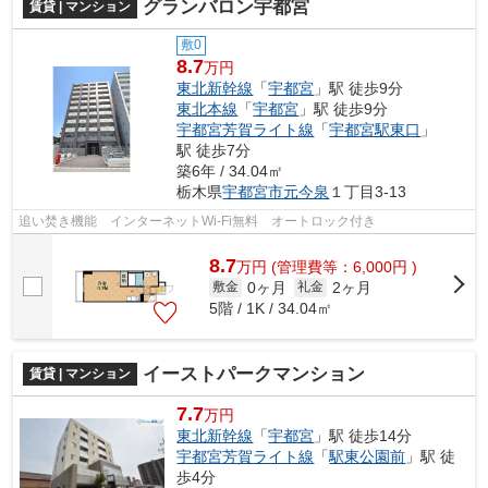
グランバロン宇都宮
賃貸 | マンション
敷0
8.7
万円
東北新幹線
「
宇都宮
」駅 徒歩9分
東北本線
「
宇都宮
」駅 徒歩9分
宇都宮芳賀ライト線
「
宇都宮駅東口
」
駅 徒歩7分
築6年 / 34.04㎡
栃木県
宇都宮市
元今泉
１丁目3-13
追い焚き機能 インターネットWi-Fi無料 オートロック付き
8.7
万
円
(管理費等：6,000円 )
0ヶ月
2ヶ月
敷金
礼金
5階 / 1K / 34.04㎡
イーストパークマンション
賃貸 | マンション
7.7
万円
東北新幹線
「
宇都宮
」駅 徒歩14分
宇都宮芳賀ライト線
「
駅東公園前
」駅 徒
歩4分