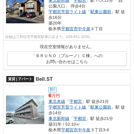
東北新幹線
「
宇都宮
」駅 バス12分 「西
公園入口」 停歩4分
宇都宮芳賀ライト線
「
駅東公園前
」駅 徒
歩16分
築20年
栃木県
宇都宮市
中今泉
４丁目
詳細は三和住宅宇都宮駅東口店まで。028-651-3030。
現在空室情報がありません。
「ＢＲＵＮＯ（ブルーノ）Ｃ棟」への
お問い合わせはこちら
Bell.ST
賃貸 | アパート
敷0
6
万円
東北本線
「
宇都宮
」駅 徒歩21分
宇都宮芳賀ライト線
「
駅東公園前
」駅 徒
歩14分
東北新幹線
「
宇都宮
」駅 徒歩21分
築31年 / 52.10㎡
栃木県
宇都宮市
中今泉
３丁目3-6