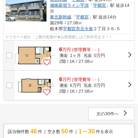
湘南新宿ライン宇須
「
宇都宮
」駅 徒歩14
分
東北新幹線
「
宇都宮
」駅 徒歩14分
築29年 / 27.08㎡
栃木県
宇都宮市
元今泉
２丁目３６-５
☆リモート紹介・ご案内実施中★お部屋探しは三和住宅まで！！
6
万
円
(管理費等：- )
1ヶ月
0万円
敷金
礼金
2階 / 1K / 27.08㎡
6
万
円
(管理費等：- )
6万円
0万円
敷金
礼金
2階 / 1K / 27.08㎡
次の30件へ
46
50
1～30
該当物件数
件
空き数
件
件を表示