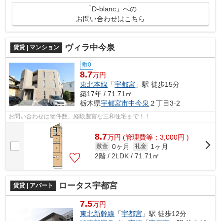
「D-blanc」への
お問い合わせはこちら
ヴィラ中今泉
賃貸 | マンション
敷0
8.7
万円
東北本線
「
宇都宮
」駅 徒歩15分
築17年 / 71.71㎡
栃木県
宇都宮市
中今泉
２丁目3-2
お問い合わせは物件数、経験豊富な三和住宅まで！！
8.7
万
円
(管理費等：3,000円 )
0ヶ月
1ヶ月
敷金
礼金
2階 / 2LDK / 71.71㎡
ロータス宇都宮
賃貸 | アパート
7.5
万円
東北新幹線
「
宇都宮
」駅 徒歩12分