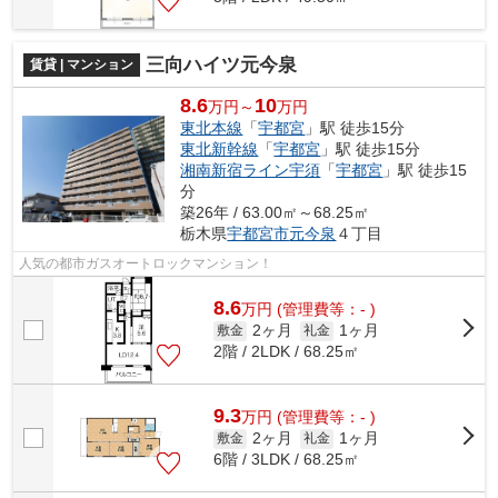
三向ハイツ元今泉
賃貸 | マンション
8.6
10
万円～
万円
東北本線
「
宇都宮
」駅 徒歩15分
東北新幹線
「
宇都宮
」駅 徒歩15分
湘南新宿ライン宇須
「
宇都宮
」駅 徒歩15
分
築26年 / 63.00㎡～68.25㎡
栃木県
宇都宮市
元今泉
４丁目
人気の都市ガスオートロックマンション！
8.6
万
円
(管理費等：- )
2ヶ月
1ヶ月
敷金
礼金
2階 / 2LDK / 68.25㎡
9.3
万
円
(管理費等：- )
2ヶ月
1ヶ月
敷金
礼金
6階 / 3LDK / 68.25㎡