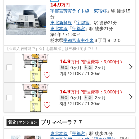
14.9
万円
宇都宮芳賀ライト線
「
東宿郷
」駅 徒歩15
分
東北新幹線
「
宇都宮
」駅 徒歩21分
東北本線
「
宇都宮
」駅 徒歩21分
築1年 / 71.30㎡
栃木県
宇都宮市
中今泉
３丁目９-２０
【☆即入居可能です☆】お部屋探しは三和住宅まで！！
14.9
万
円
(管理費等：6,000円 )
0ヶ月
2ヶ月
敷金
礼金
2階 / 2LDK / 71.30㎡
14.9
万
円
(管理費等：6,000円 )
0ヶ月
2ヶ月
敷金
礼金
3階 / 2LDK / 71.30㎡
プリマベーラ７７
賃貸 | マンション
東北本線
「
宇都宮
」駅 徒歩20分