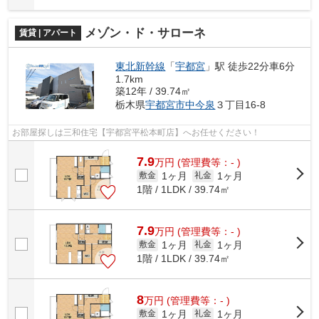
メゾン・ド・サローネ
賃貸 | アパート
東北新幹線
「
宇都宮
」駅 徒歩22分車6分
1.7km
築12年 / 39.74㎡
栃木県
宇都宮市
中今泉
３丁目16-8
お部屋探しは三和住宅【宇都宮平松本町店】へお任せください！
7.9
万
円
(管理費等：- )
1ヶ月
1ヶ月
敷金
礼金
1階 / 1LDK / 39.74㎡
7.9
万
円
(管理費等：- )
1ヶ月
1ヶ月
敷金
礼金
1階 / 1LDK / 39.74㎡
8
万
円
(管理費等：- )
1ヶ月
1ヶ月
敷金
礼金