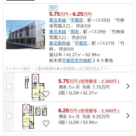
敷0
5.75
6.25
万円～
万円
東北本線
「
宇都宮
」駅 バス10分 「竹林
保育園入口」 停歩2分
東北本線
「
岡本
」駅 バス19分 「竹林保
育園入口」 停歩2分
東北新幹線
「
宇都宮
」駅 バス17分 「竹
林」 停歩5分
築11年 / 41.27㎡～52.99㎡
栃木県
宇都宮市
竹林町
２８５番地
☆リモート紹介・ご案内実施中★お部屋探しは三和住宅まで！！
5.75
万
円
(管理費等：2,300円 )
0ヶ月
7.75万円
敷金
礼金
2階 / 1LDK / 41.27㎡
6.25
万
円
(管理費等：2,300円 )
0ヶ月
8.25万円
敷金
礼金
3階 / 1LDK / 52.99㎡