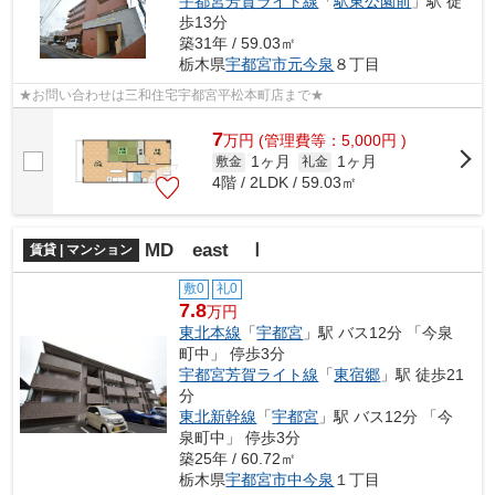
宇都宮芳賀ライト線
「
駅東公園前
」駅 徒
歩13分
築31年 / 59.03㎡
栃木県
宇都宮市
元今泉
８丁目
★お問い合わせは三和住宅宇都宮平松本町店まで★
7
万
円
(管理費等：5,000円 )
1ヶ月
1ヶ月
敷金
礼金
4階 / 2LDK / 59.03㎡
MD east Ⅰ
賃貸 | マンション
敷0
礼0
7.8
万円
東北本線
「
宇都宮
」駅 バス12分 「今泉
町中」 停歩3分
宇都宮芳賀ライト線
「
東宿郷
」駅 徒歩21
分
東北新幹線
「
宇都宮
」駅 バス12分 「今
泉町中」 停歩3分
築25年 / 60.72㎡
栃木県
宇都宮市
中今泉
１丁目