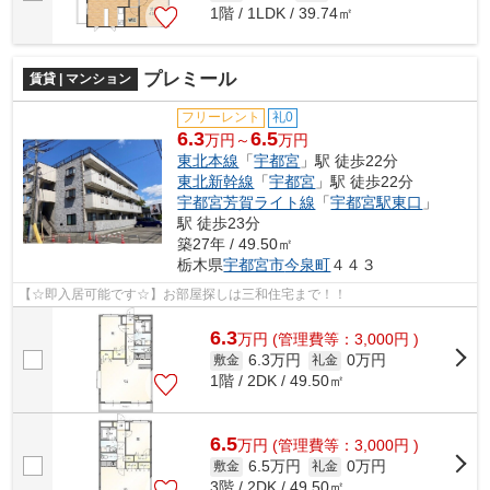
1階 / 1LDK / 39.74㎡
プレミール
賃貸 | マンション
フリーレント
礼0
6.3
6.5
万円～
万円
東北本線
「
宇都宮
」駅 徒歩22分
東北新幹線
「
宇都宮
」駅 徒歩22分
宇都宮芳賀ライト線
「
宇都宮駅東口
」
駅 徒歩23分
築27年 / 49.50㎡
栃木県
宇都宮市
今泉町
４４３
【☆即入居可能です☆】お部屋探しは三和住宅まで！！
6.3
万
円
(管理費等：3,000円 )
6.3万円
0万円
敷金
礼金
1階 / 2DK / 49.50㎡
6.5
万
円
(管理費等：3,000円 )
6.5万円
0万円
敷金
礼金
3階 / 2DK / 49.50㎡