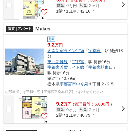
0万円
2ヶ月
敷金
礼金
1階 / 1LDK / 42.16㎡
Ｍakes
賃貸 | アパート
敷0
9.2
万円
湘南新宿ライン宇須
「
宇都宮
」駅 徒歩16
分
東北新幹線
「
宇都宮
」駅 徒歩16分
宇都宮芳賀ライト線
「
宇都宮駅東口
」
駅 徒歩16分
築2年 / 40.79㎡
栃木県
宇都宮市
中今泉
１丁目２-２５
お部屋探しは三和住宅【宇都宮平松本町店】へお任せください！
9.2
万
円
(管理費等：5,000円 )
0ヶ月
2ヶ月
敷金
礼金
2階 / 1LDK / 40.79㎡