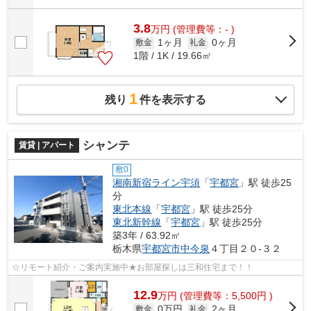
3.8
万
円
(管理費等：- )
1ヶ月
0ヶ月
敷金
礼金
1階 / 1K / 19.66㎡
1
残り
件を表示する
シャンテ
賃貸 | アパート
敷0
湘南新宿ライン宇須
「
宇都宮
」駅 徒歩25
分
東北本線
「
宇都宮
」駅 徒歩25分
東北新幹線
「
宇都宮
」駅 徒歩25分
築3年 / 63.92㎡
栃木県
宇都宮市
中今泉
４丁目２０-３２
☆リモート紹介・ご案内実施中★お部屋探しは三和住宅まで！！
12.9
万
円
(管理費等：5,500円 )
0万円
2ヶ月
敷金
礼金