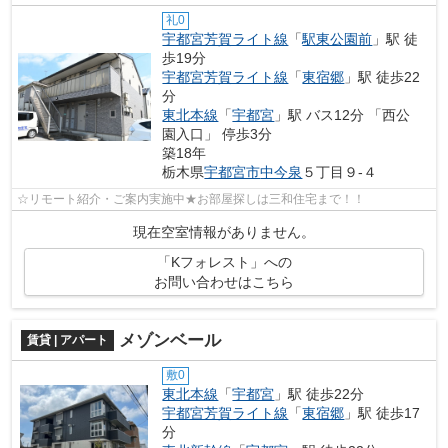
礼0
宇都宮芳賀ライト線
「
駅東公園前
」駅 徒
歩19分
宇都宮芳賀ライト線
「
東宿郷
」駅 徒歩22
分
東北本線
「
宇都宮
」駅 バス12分 「西公
園入口」 停歩3分
築18年
栃木県
宇都宮市
中今泉
５丁目９-４
☆リモート紹介・ご案内実施中★お部屋探しは三和住宅まで！！
現在空室情報がありません。
「Kフォレスト」への
お問い合わせはこちら
メゾンベール
賃貸 | アパート
敷0
東北本線
「
宇都宮
」駅 徒歩22分
宇都宮芳賀ライト線
「
東宿郷
」駅 徒歩17
分