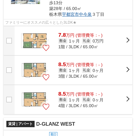
歩13分
築28年 / 65.00㎡
栃木県
宇都宮市
中今泉
３丁目
ファミリーにオススメの広々とした3LDK★
7.8
万
円
(管理費等：- )
1ヶ月
0万円
敷金
礼金
1階 / 3LDK / 65.00㎡
8.5
万
円
(管理費等：- )
1ヶ月
0ヶ月
敷金
礼金
3階 / 3LDK / 65.00㎡
8.5
万
円
(管理費等：- )
1ヶ月
0ヶ月
敷金
礼金
4階 / 3LDK / 65.00㎡
D-GLANZ WEST
賃貸 | アパート
敷0