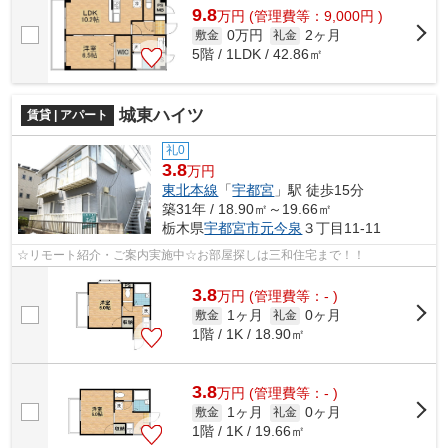
9.8
万
円
(管理費等：9,000円 )
0万円
2ヶ月
敷金
礼金
5階 / 1LDK / 42.86㎡
城東ハイツ
賃貸 | アパート
礼0
3.8
万円
東北本線
「
宇都宮
」駅 徒歩15分
築31年 / 18.90㎡～19.66㎡
栃木県
宇都宮市
元今泉
３丁目11-11
☆リモート紹介・ご案内実施中☆お部屋探しは三和住宅まで！！
3.8
万
円
(管理費等：- )
1ヶ月
0ヶ月
敷金
礼金
1階 / 1K / 18.90㎡
3.8
万
円
(管理費等：- )
1ヶ月
0ヶ月
敷金
礼金
1階 / 1K / 19.66㎡