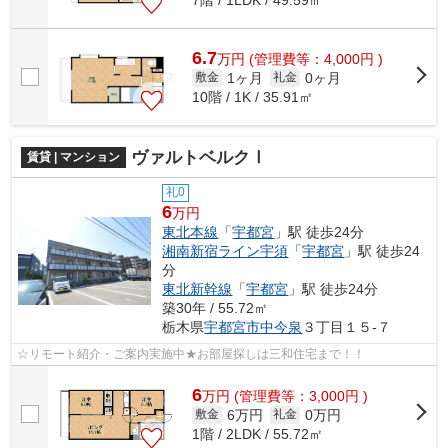
6.7
万
円
(管理費等：4,000円 )
1ヶ月
0ヶ月
敷金
礼金
10階 / 1K / 35.91㎡
ヴァルトベルクⅠ
賃貸 | マンション
礼0
6
万円
東北本線
「
宇都宮
」駅 徒歩24分
湘南新宿ライン宇須
「
宇都宮
」駅 徒歩24
分
東北新幹線
「
宇都宮
」駅 徒歩24分
築30年 / 55.72㎡
栃木県
宇都宮市
中今泉
３丁目１５-７
☆リモート紹介・ご案内実施中★お部屋探しは三和住宅まで！！
6
万
円
(管理費等：3,000円 )
6万円
0万円
敷金
礼金
1階 / 2LDK / 55.72㎡