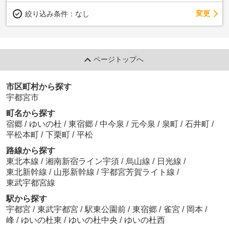
変更
絞り込み条件：
なし
ページトップへ
市区町村から探す
宇都宮市
町名から探す
宿郷
/
ゆいの杜
/
東宿郷
/
中今泉
/
元今泉
/
泉町
/
石井町
/
平松本町
/
下栗町
/
平松
路線から探す
東北本線
/
湘南新宿ライン宇須
/
烏山線
/
日光線
/
東北新幹線
/
山形新幹線
/
宇都宮芳賀ライト線
/
東武宇都宮線
駅から探す
宇都宮
/
東武宇都宮
/
駅東公園前
/
東宿郷
/
雀宮
/
岡本
/
峰
/
ゆいの杜東
/
ゆいの杜中央
/
ゆいの杜西