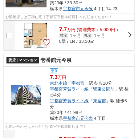
築20年 / 33.30㎡
栃木県
宇都宮市
元今泉
４丁目14-23
お部屋探しは三和住宅【宇都宮平松本町店】へお任せください！
7.7
万
円
(管理費等：5,000円 )
1ヶ月
1ヶ月
敷金
礼金
5階 / 1R / 33.30㎡
壱番館元今泉
賃貸 | マンション
敷0
7.3
万円
東北本線
「
宇都宮
」駅 徒歩10分
宇都宮芳賀ライト線
「
駅東公園前
」駅 徒
歩4分
宇都宮芳賀ライト線
「
東宿郷
」駅 徒歩6
分
築20年 / 41.98㎡
栃木県
宇都宮市
元今泉
４丁目
お問い合わせは三和住宅宇都宮平松本町店まで！