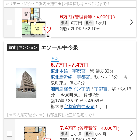
☆リモート紹介・ご案内実施中★お部屋探しは三和住宅まで！！
6
万
円
(管理費等：4,000円 )
0万円
1ヶ月
敷金
礼金
2階 / 2LDK / 52.10㎡
エソール中今泉
賃貸 | マンション
礼0
6.7
7.4
万円～
万円
東北本線
「
宇都宮
」駅 徒歩30分
東北新幹線
「
宇都宮
」駅 バス13分 「今
泉町東」 停歩2分
湘南新宿ライン宇須
「
宇都宮
」駅 バス13
分 「今泉町東」 停歩2分
築17年 / 35.91㎡～49.59㎡
栃木県
宇都宮市
中今泉
１丁目
【☆即入居可能です☆】お部屋探しは三和住宅まで！！
7.4
万
円
(管理費等：4,000円 )
1ヶ月
0ヶ月
敷金
礼金
7階 / 1LDK / 49.59㎡