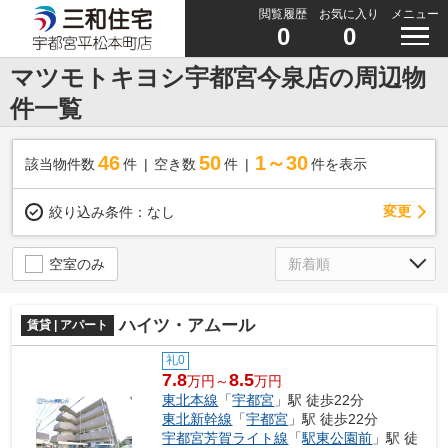
閲覧履歴
お気に入り
メニュー
0
0
マツモトキヨシ宇都宮今泉店の周辺物
件一覧
46
50
1～30
該当物件数
件
空き数
件
件を表示
変更
絞り込み条件：
なし
空室のみ
ハイツ・アムール
賃貸 | アパート
礼0
7.8
8.5
万円～
万円
東北本線
「
宇都宮
」駅 徒歩22分
東北新幹線
「
宇都宮
」駅 徒歩22分
宇都宮芳賀ライト線
「
駅東公園前
」駅 徒