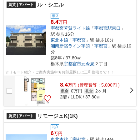
ル・シエル
賃貸 | アパート
敷0
8.4
万円
宇都宮芳賀ライト線
「
宇都宮駅東口
」
駅 徒歩16分
東北本線
「
宇都宮
」駅 徒歩16分
湘南新宿ライン宇須
「
宇都宮
」駅 徒歩16
分
築8年 / 37.80㎡
栃木県
宇都宮市
元今泉
２丁目
☆リモート紹介・ご案内実施中★お部屋探しは三和住宅まで！！
8.4
万
円
(管理費等：5,000円 )
0万円
2ヶ月
敷金
礼金
2階 / 1LDK / 37.80㎡
リモージュK(1K)
賃貸 | アパート
礼0
6
万円
東北本線
「
宇都宮
」駅 徒歩14分