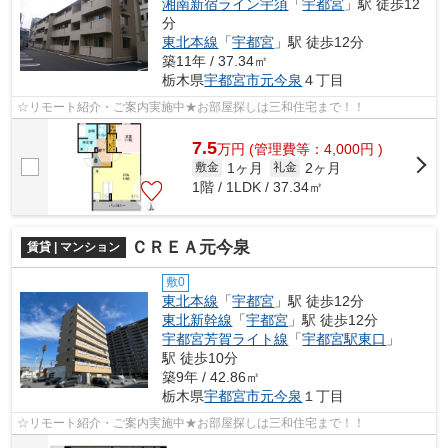
湘南新宿ライン宇須
「
宇都宮
」駅 徒歩12
分
東北本線
「
宇都宮
」駅 徒歩12分
築11年 / 37.34㎡
栃木県
宇都宮市
元今泉
４丁目
☆リモート紹介・ご案内実施中★お部屋探しは三和住宅まで！！
7.5
万
円
(管理費等：4,000円 )
1ヶ月
2ヶ月
敷金
礼金
1階 / 1LDK / 37.34㎡
ＣＲＥＡ元今泉
賃貸 | マンション
敷0
東北本線
「
宇都宮
」駅 徒歩12分
東北新幹線
「
宇都宮
」駅 徒歩12分
宇都宮芳賀ライト線
「
宇都宮駅東口
」
駅 徒歩10分
築9年 / 42.86㎡
栃木県
宇都宮市
元今泉
１丁目
☆リモート紹介・ご案内実施中★お部屋探しは三和住宅まで！！