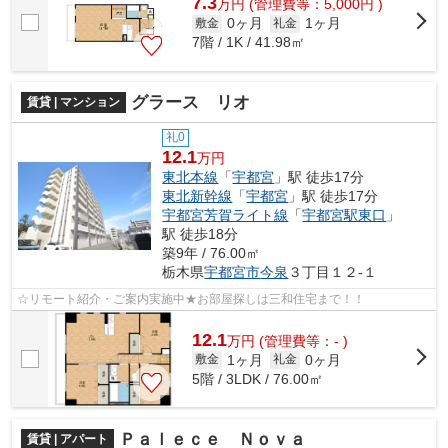
7.3
万
円
(管理費等：5,000円 )
0ヶ月
1ヶ月
敷金
礼金
7階 / 1K / 41.98㎡
グラース リオ
賃貸 | マンション
礼0
12.1
万円
東北本線
「
宇都宮
」駅 徒歩17分
東北新幹線
「
宇都宮
」駅 徒歩17分
宇都宮芳賀ライト線
「
宇都宮駅東口
」
駅 徒歩18分
築9年 / 76.00㎡
栃木県
宇都宮市
今泉
３丁目１２-１
☆リモート紹介・ご案内実施中★お部屋探しは三和住宅まで！！
12.1
万
円
(管理費等：- )
1ヶ月
0ヶ月
敷金
礼金
5階 / 3LDK / 76.00㎡
Ｐａｌｅｃｅ Ｎｏｖａ
賃貸 | アパート