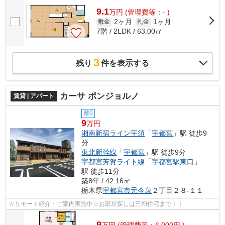
9.1
万
円
(管理費等：- )
2ヶ月
1ヶ月
敷金
礼金
7階 / 2LDK / 63.00㎡
3
残り
件を表示する
カーサ ボンジョルノ
賃貸 | アパート
敷0
9
万円
湘南新宿ライン宇須
「
宇都宮
」駅 徒歩9
分
東北新幹線
「
宇都宮
」駅 徒歩9分
宇都宮芳賀ライト線
「
宇都宮駅東口
」
駅 徒歩11分
築8年 / 42.16㎡
栃木県
宇都宮市
元今泉
２丁目２８-１１
☆リモート紹介・ご案内実施中☆お部屋探しは三和住宅まで！！
9
万
円
(管理費等：6,000円 )