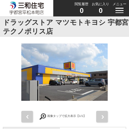
閲覧履歴
お気に入り
メニュー
0
0
ドラッグストア マツモトキヨシ 宇都宮
テクノポリス店
前
次
画像タップで拡大表示【
1
/1】