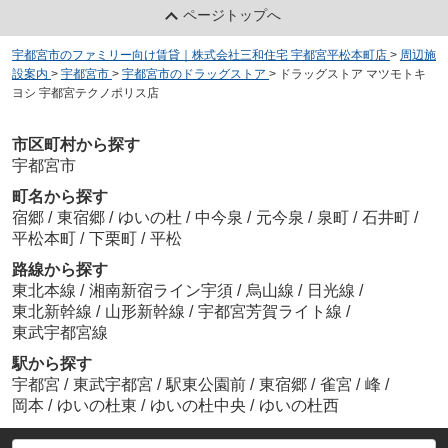
ページトップへ
宇都宮市のファミリー向け賃貸｜株式会社三和住宅 宇都宮平松本町店
>
周辺施
設案内
>
宇都宮市
>
宇都宮市のドラッグストア
>
ドラッグストア マツモトキ
ヨシ 宇都宮テクノポリス店
市区町村から探す
宇都宮市
町名から探す
宿郷
/
東宿郷
/
ゆいの杜
/
中今泉
/
元今泉
/
泉町
/
石井町
/
平松本町
/
下栗町
/
平松
路線から探す
東北本線
/
湘南新宿ライン宇須
/
烏山線
/
日光線
/
東北新幹線
/
山形新幹線
/
宇都宮芳賀ライト線
/
東武宇都宮線
駅から探す
宇都宮
/
東武宇都宮
/
駅東公園前
/
東宿郷
/
雀宮
/
峰
/
岡本
/
ゆいの杜東
/
ゆいの杜中央
/
ゆいの杜西