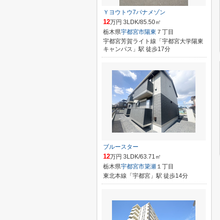
Ｙヨウトウ7パナメゾン
12
万円 3LDK/85.50㎡
栃木県
宇都宮市
陽東
７丁目
宇都宮芳賀ライト線「宇都宮大学陽東
キャンパス」駅 徒歩17分
ブルースター
12
万円 3LDK/63.71㎡
栃木県
宇都宮市
簗瀬
１丁目
東北本線「宇都宮」駅 徒歩14分