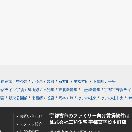
東宿郷
/
中今泉
/
元今泉
/
泉町
/
石井町
/
平松本町
/
下栗町
/
平松
新宿ライン宇須
/
烏山線
/
日光線
/
東北新幹線
/
山形新幹線
/
宇都宮芳賀ライ
都宮
/
駅東公園前
/
東宿郷
/
雀宮
/
岡本
/
峰
/
ゆいの杜東
/
ゆいの杜中央
/
ゆ
宇都宮市のファミリー向け賃貸物件は
お問い合わせ
株式会社三和住宅 宇都宮平松本町店
スタッフ紹介
円
お客様の声