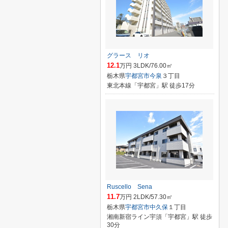
グラース リオ
12.1
万円 3LDK/76.00㎡
栃木県
宇都宮市
今泉
３丁目
東北本線「宇都宮」駅 徒歩17分
Ruscello Sena
11.7
万円 2LDK/57.30㎡
栃木県
宇都宮市
中久保
１丁目
湘南新宿ライン宇須「宇都宮」駅 徒歩
30分