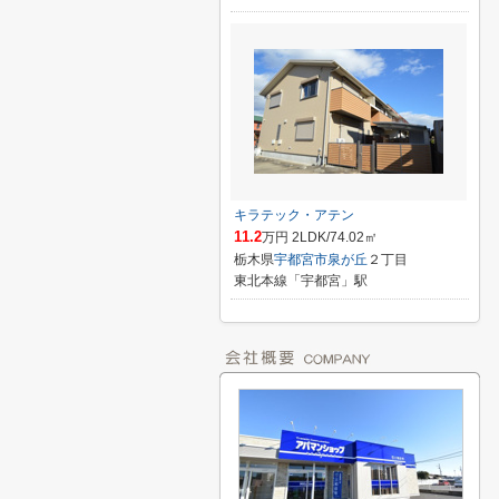
キラテック・アテン
11.2
万円 2LDK/74.02㎡
栃木県
宇都宮市
泉が丘
２丁目
東北本線「宇都宮」駅