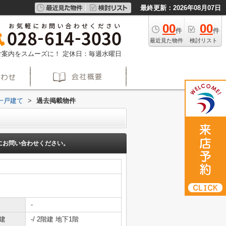
最終更新：2026年08月07日
00
00
件
件
最近見た物件
検討リスト
約でご案内をスムーズに！
定休日：毎週水曜日
一戸建て
>
過去掲載物件
にお問い合わせください。
-
建
-/ 2階建 地下1階