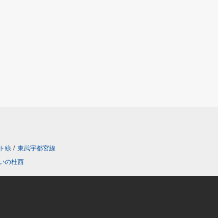
ト線
/
東武宇都宮線
いの杜西