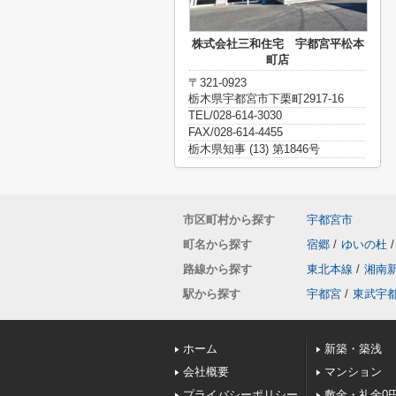
株式会社三和住宅 宇都宮平松本
町店
〒321-0923
栃木県宇都宮市下栗町2917-16
TEL/028-614-3030
FAX/028-614-4455
栃木県知事 (13) 第1846号
市区町村から探す
宇都宮市
町名から探す
宿郷
/
ゆいの杜
/
路線から探す
東北本線
/
湘南
駅から探す
宇都宮
/
東武宇
ホーム
新築・築浅
会社概要
マンション
プライバシーポリシー
敷金・礼金0