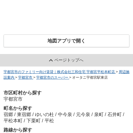
地図アプリで開く
ページトップへ
宇都宮市のファミリー向け賃貸｜株式会社三和住宅 宇都宮平松本町店
>
周辺施
設案内
>
宇都宮市
>
宇都宮市のスーパー
>
オータニ宇都宮駅東店
市区町村から探す
宇都宮市
町名から探す
宿郷
/
東宿郷
/
ゆいの杜
/
中今泉
/
元今泉
/
泉町
/
石井町
/
平松本町
/
下栗町
/
平松
路線から探す