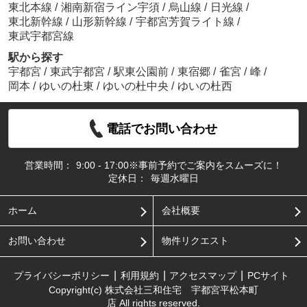
東北本線
/
湘南新宿ライン宇須
/
烏山線
/
日光線
/
東北新幹線
/
山形新幹線
/
宇都宮芳賀ライト線
/
東武宇都宮線
駅から探す
宇都宮
/
東武宇都宮
/
駅東公園前
/
東宿郷
/
雀宮
/
峰
/
岡本
/
ゆいの杜東
/
ゆいの杜中央
/
ゆいの杜西
電話でお問い合わせ
営業時間：
9:00 - 17:00※事前予約でご案内をスムーズに！
定休日：
毎週水曜日
ホーム
会社概要
お問い合わせ
物件リクエスト
プライバシーポリシー
利用規約
アクセスマップ
PCサイト
Copyright(c) 株式会社三和住宅 宇都宮平松本町
店 All rights reserved.