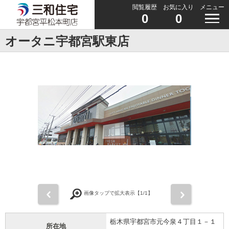
閲覧履歴
お気に入り
メニュー
0
0
オータニ宇都宮駅東店
前
次
画像タップで拡大表示【
1
/1】
栃木県宇都宮市元今泉４丁目１－１
所在地