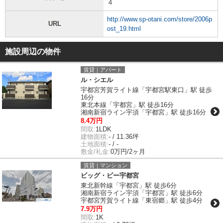
４
http://www.sp-otani.com/store/2006p
URL
ost_19.html
施設周辺の物件
賃貸｜アパート
ル・シエル
宇都宮芳賀ライト線「宇都宮駅東口」駅 徒歩
16分
東北本線「宇都宮」駅 徒歩16分
湘南新宿ライン宇須「宇都宮」駅 徒歩16分
8.4万円
間取:
1LDK
建物面積:
- / 11.36坪
土地面積:
- / -
敷金/礼金:
0万円/2ヶ月
賃貸｜マンション
ビッグ・ビー宇都宮
東北新幹線「宇都宮」駅 徒歩6分
湘南新宿ライン宇須「宇都宮」駅 徒歩6分
宇都宮芳賀ライト線「東宿郷」駅 徒歩4分
7.9万円
間取:
1K