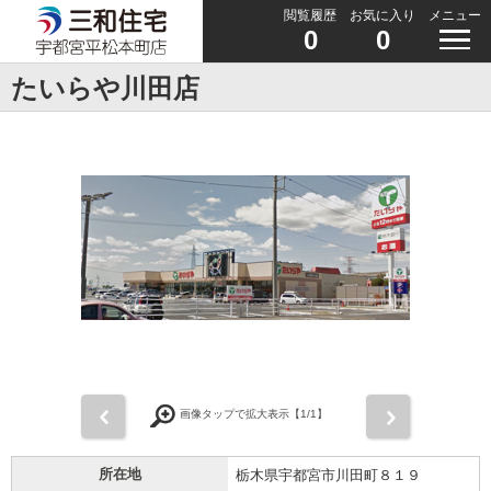
閲覧履歴
お気に入り
メニュー
0
0
たいらや川田店
前
次
画像タップで拡大表示【
1
/1】
所在地
栃木県宇都宮市川田町８１９