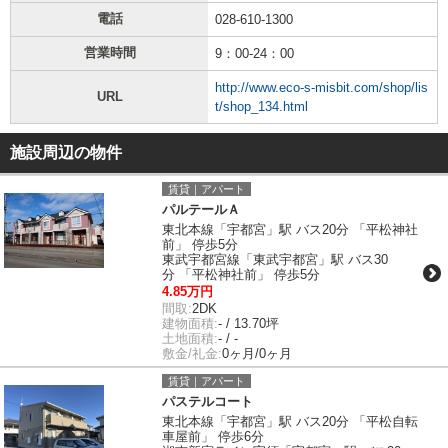
電話
028-610-1300
営業時間
9：00-24：00
http://www.eco-s-misbit.com/shop/lis
URL
t/shop_134.html
施設周辺の物件
賃貸｜アパート
パルテールＡ
東北本線「宇都宮」駅 バス20分 「平松神社
前」 停歩5分
東武宇都宮線「東武宇都宮」駅 バス30
分 「平松神社前」 停歩5分
4.85万円
間取:
2DK
建物面積:
- / 13.70坪
土地面積:
- / -
敷金/礼金:
0ヶ月/0ヶ月
賃貸｜アパート
パステルコート
東北本線「宇都宮」駅 バス20分 「平松自転
車屋前」 停歩6分