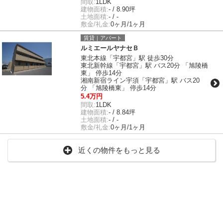
間取:
1LDK
建物面積:
- / 8.90坪
土地面積:
- / -
敷金/礼金:
0ヶ月/1ヶ月
賃貸｜アパート
ルミエールヤナセＢ
東北本線「宇都宮」駅 徒歩30分
東北新幹線「宇都宮」駅 バス20分 「旭陵橋
東」 停歩14分
湘南新宿ライン宇須「宇都宮」駅 バス20
分 「旭陵橋東」 停歩14分
5.4万円
間取:
1LDK
建物面積:
- / 8.84坪
土地面積:
- / -
敷金/礼金:
0ヶ月/1ヶ月
近くの物件をもっと見る