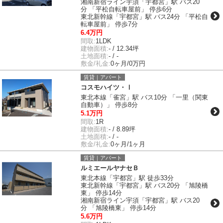
湘南新宿ライン宇須「宇都宮」駅 バス20
分 「平松自転車屋前」 停歩6分
東北新幹線「宇都宮」駅 バス24分 「平松自
転車屋前」 停歩7分
6.4万円
間取:
1LDK
建物面積:
- / 12.34坪
土地面積:
- / -
敷金/礼金:
0ヶ月/0万円
賃貸｜アパート
コスモハイツ・Ⅰ
東北本線「雀宮」駅 バス10分 「一里（関東
自動車）」 停歩8分
5.1万円
間取:
1R
建物面積:
- / 8.89坪
土地面積:
- / -
敷金/礼金:
0ヶ月/1ヶ月
賃貸｜アパート
ルミエールヤナセＢ
東北本線「宇都宮」駅 徒歩33分
東北新幹線「宇都宮」駅 バス20分 「旭陵橋
東」 停歩14分
湘南新宿ライン宇須「宇都宮」駅 バス20
分 「旭陵橋東」 停歩14分
5.6万円