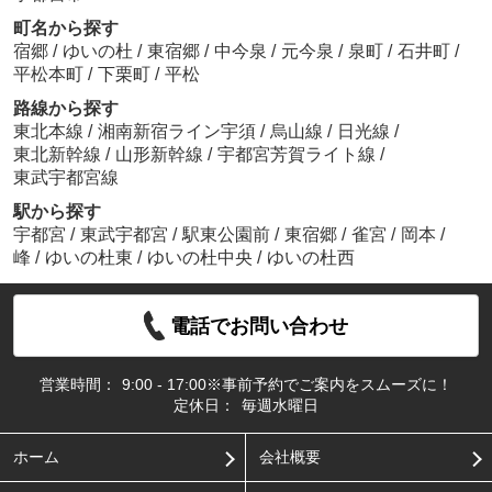
町名から探す
宿郷
/
ゆいの杜
/
東宿郷
/
中今泉
/
元今泉
/
泉町
/
石井町
/
平松本町
/
下栗町
/
平松
路線から探す
東北本線
/
湘南新宿ライン宇須
/
烏山線
/
日光線
/
東北新幹線
/
山形新幹線
/
宇都宮芳賀ライト線
/
東武宇都宮線
駅から探す
宇都宮
/
東武宇都宮
/
駅東公園前
/
東宿郷
/
雀宮
/
岡本
/
峰
/
ゆいの杜東
/
ゆいの杜中央
/
ゆいの杜西
電話でお問い合わせ
営業時間：
9:00 - 17:00※事前予約でご案内をスムーズに！
定休日：
毎週水曜日
ホーム
会社概要