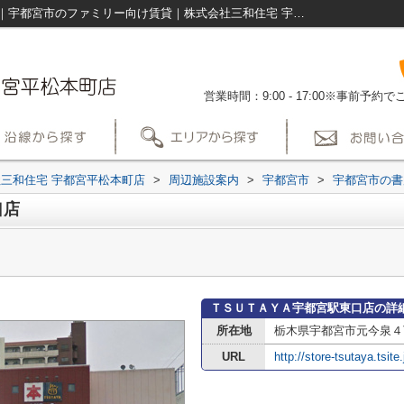
ＴＳＵＴＡＹＡ宇都宮駅東口店情報ページ｜宇都宮市のファミリー向け賃貸｜株式会社三和住宅 宇都宮平松本町店
営業時間：9:00 - 17:00※事前予
三和住宅 宇都宮平松本町店
>
周辺施設案内
>
宇都宮市
>
宇都宮市の書
口店
ＴＳＵＴＡＹＡ宇都宮駅東口店の詳
所在地
栃木県宇都宮市元今泉４
URL
http://store-tsutaya.tsite