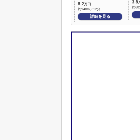
3.8
8.2
万円
約60
約940m／12分
詳細を見る