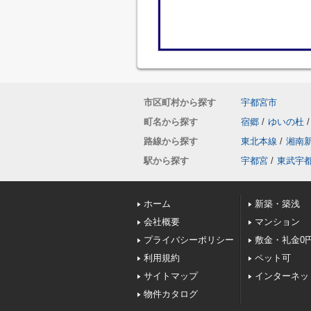
市区町村から探す
宇都宮市
町名から探す
宿郷
/
ゆいの杜
/
路線から探す
東北本線
/
湘南
駅から探す
宇都宮
/
東武宇
ホーム
新築・築浅
会社概要
マンション
プライバシーポリシー
敷金・礼金0
利用規約
ペット可
サイトマップ
インターネッ
物件カタログ