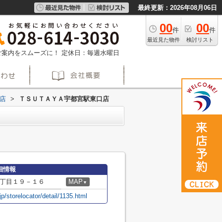
最終更新：2026年08月06日
00
00
件
件
最近見た物件
検討リスト
約でご案内をスムーズに！
定休日：毎週水曜日
店
>
ＴＳＵＴＡＹＡ宇都宮駅東口店
細情報
丁目１９－１６
MAP
▼
.jp/storelocator/detail/1135.html