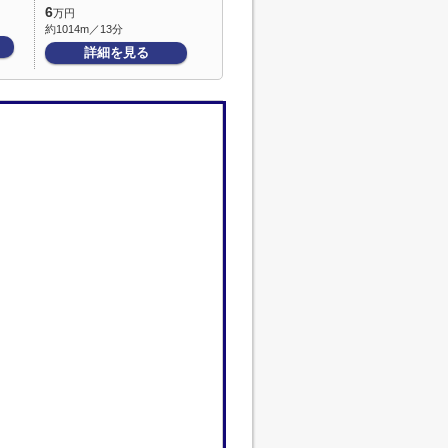
6
万円
約1014m／13分
詳細を見る