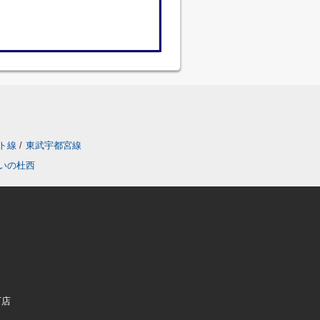
ト線
/
東武宇都宮線
いの杜西
町店