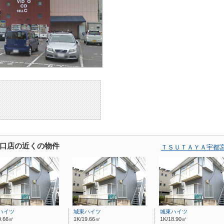
口店の近くの物件
ＴＳＵＴＡＹＡ宇都
ハイツ
城東ハイツ
城東ハイツ
9.66㎡
1K/19.66㎡
1K/18.90㎡