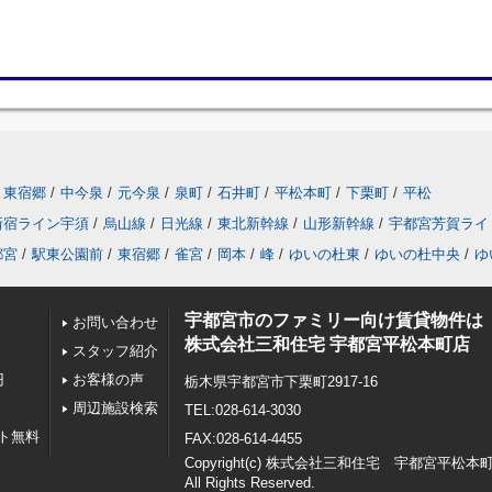
東宿郷
/
中今泉
/
元今泉
/
泉町
/
石井町
/
平松本町
/
下栗町
/
平松
新宿ライン宇須
/
烏山線
/
日光線
/
東北新幹線
/
山形新幹線
/
宇都宮芳賀ライ
都宮
/
駅東公園前
/
東宿郷
/
雀宮
/
岡本
/
峰
/
ゆいの杜東
/
ゆいの杜中央
/
ゆ
宇都宮市のファミリー向け賃貸物件は
お問い合わせ
株式会社三和住宅 宇都宮平松本町店
スタッフ紹介
円
お客様の声
栃木県宇都宮市下栗町2917-16
周辺施設検索
TEL:028-614-3030
ト無料
FAX:028-614-4455
Copyright(c) 株式会社三和住宅 宇都宮平松本
All Rights Reserved.