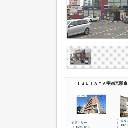
ＴＳＵＴＡＹＡ宇都宮駅東
城東
モアベリー
1K/1
1LDK/45.88㎡