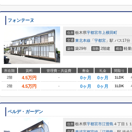
フォンテーヌ
栃木県
宇都宮市
上横田町
住所
交通
東北本線
「
宇都宮
」駅 バス17分
築29年
2階建
軽量
築年
階数
構造
所在階
賃料
管理費・共益費
敷金
礼金
間取り
4.5
万円
0ヶ月
0ヶ月
2階
-
1LDK
4.5
万円
0ヶ月
0ヶ月
2階
-
1LDK
ベルデ・ガーデン
栃木県
宇都宮市
江曽島
４丁目１１
住所
交通
東武宇都宮線
「
江曽島
」駅 徒歩1