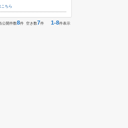
はこちら
8
7
1-8
当公開件数
件 空き数
件
件表示