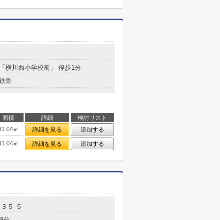
 「横川西小学校前」 停歩1分
鉄骨
面積
詳細
検討リスト
41.04㎡
詳細を見る
追加する
41.04㎡
詳細を見る
追加する
３５-５
8分