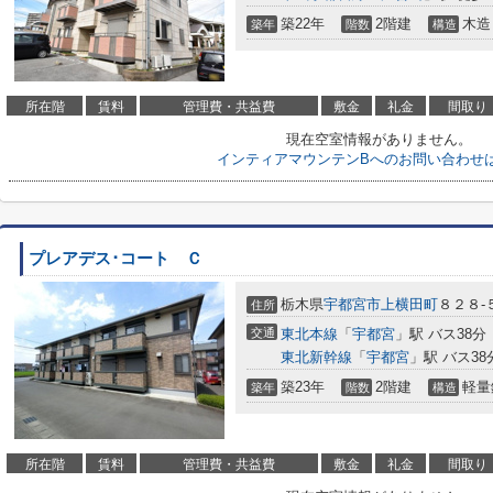
築22年
2階建
木造
築年
階数
構造
所在階
賃料
管理費・共益費
敷金
礼金
間取り
現在空室情報がありません。
インティアマウンテンBへのお問い合わせ
プレアデス･コート Ｃ
栃木県
宇都宮市
上横田町
８２８-
住所
交通
東北本線
「
宇都宮
」駅 バス38分
東北新幹線
「
宇都宮
」駅 バス3
築23年
2階建
軽量
築年
階数
構造
所在階
賃料
管理費・共益費
敷金
礼金
間取り