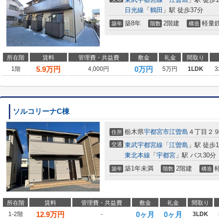
日光線
「
鶴田
」駅 徒歩37分
築8年
2階建
軽量
築年
階数
構造
所在階
賃料
管理費・共益費
敷金
礼金
間取り
5.9
万円
0万円
1階
4,000円
5万円
1LDK
3
ソルコリーナC棟
栃木県
宇都宮市
江曽島
４丁目２９
住所
交通
東武宇都宮線
「
江曽島
」駅 徒歩1
東北本線
「
宇都宮
」駅 バス30分
築1年未満
2階建
築年
階数
構造
所在階
賃料
管理費・共益費
敷金
礼金
間取り
12.9
万円
0ヶ月
0ヶ月
1-2階
-
3LDK