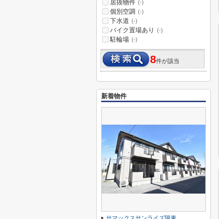
居抜物件
(-)
個別空調
(-)
下水道
(-)
バイク置場あり
(-)
駐輪場
(-)
8
件が該当
新着物件
サマックスサンライズ陽東