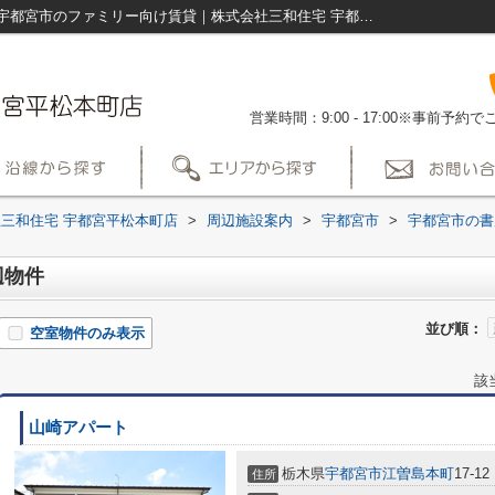
ＴＳＵＴＡＹＡ江曽島店周辺の物件一覧｜宇都宮市のファミリー向け賃貸｜株式会社三和住宅 宇都宮平松本町店
営業時間：9:00 - 17:00※事前予
三和住宅 宇都宮平松本町店
>
周辺施設案内
>
宇都宮市
>
宇都宮市の書
辺物件
並び順：
空室物件のみ表示
該
山崎アパート
栃木県
宇都宮市
江曽島本町
17-12
住所