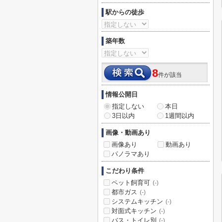
駅からの徒歩
築年数
8
件が該当
情報公開日
指定しない
本日
3日以内
1週間以内
画像・動画あり
画像あり
動画あり
パノラマあり
こだわり条件
ペット飼育可
(-)
都市ガス
(-)
システムキッチン
(-)
対面式キッチン
(-)
バス・トイレ別
(-)