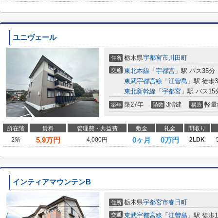
ユニヴェール
栃木県
宇都宮市
川田町
住所
交通
東北本線
「
宇都宮
」駅 バス35分
東武宇都宮線
「
江曽島
」駅 徒歩3
東北新幹線
「
宇都宮
」駅 バス15
築27年
3階建
軽量
築年
階数
構造
所在階
賃料
管理費・共益費
敷金
礼金
間取り
5.9
万円
0ヶ月
0万円
2階
4,000円
2LDK
インティアマウンテンB
栃木県
宇都宮市
春日町
住所
交通
東武宇都宮線
「
江曽島
」駅 徒歩1