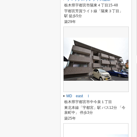
栃木県宇都宮市陽東４丁目15-48
宇都宮芳賀ライト線「陽東３丁目」
駅 徒歩5分
築29年
MD east Ⅰ
栃木県宇都宮市中今泉１丁目
東北本線「宇都宮」駅 バス12分 「今
泉町中」 停歩3分
築25年