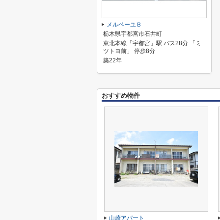
メルベーユＢ
栃木県宇都宮市石井町
東北本線「宇都宮」駅 バス28分 「ミ
ツトヨ前」 停歩8分
築22年
おすすめ物件
山崎アパート