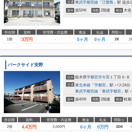
交通
東武宇都宮線
「
江曽島
」駅 徒歩1
築50年
2階建
木造
築年
階数
構造
所在階
賃料
管理費・共益費
敷金
礼金
間取り
3
万円
0ヶ月
0ヶ月
1階
-
2K
2
パークサイド安野
栃木県
宇都宮市
今宮
１丁目９-８
住所
交通
東北本線
「
宇都宮
」駅 バス24分
東武宇都宮線
「
東武宇都宮
」駅 
築40年
2階建
軽量
築年
階数
構造
所在階
賃料
管理費・共益費
敷金
礼金
間取り
4.4
万円
0ヶ月
0万円
2階
3,000円
3DK