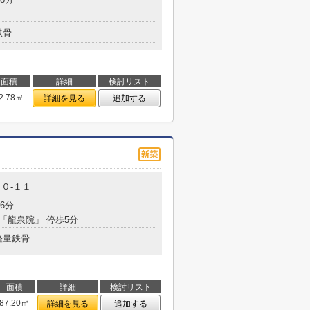
鉄骨
面積
詳細
検討リスト
2.78㎡
詳細を見る
追加する
０-１１
6分
 「龍泉院」 停歩5分
軽量鉄骨
面積
詳細
検討リスト
87.20㎡
詳細を見る
追加する