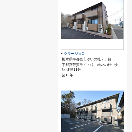
クラージュC
栃木県宇都宮市ゆいの杜７丁目
宇都宮芳賀ライト線「ゆいの杜中央」
駅 徒歩11分
築13年