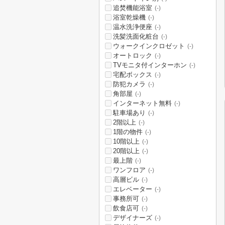
追焚機能浴室
(-)
浴室乾燥機
(-)
温水洗浄便座
(-)
洗髪洗面化粧台
(-)
ウォークインクロゼット
(-)
オートロック
(-)
TVモニタ付インターホン
(-)
宅配ボックス
(-)
防犯カメラ
(-)
角部屋
(-)
インターネット無料
(-)
駐車場あり
(-)
2階以上
(-)
1階の物件
(-)
10階以上
(-)
20階以上
(-)
最上階
(-)
ワンフロア
(-)
高層ビル
(-)
エレベーター
(-)
事務所可
(-)
飲食店可
(-)
デザイナーズ
(-)