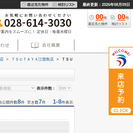
最終更新：2026年08月09日
00
00
件
件
最近見た物件
検討リスト
約でご案内をスムーズに！
定休日：毎週水曜日
店
>
ＴＳＵＴＡＹＡ江曽島店
>
ＴＳＵ
表示件数：
8
7
1-8
当公開件数
件 空き数
件
件表示