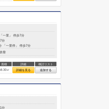
 「一里」 停歩7分
7分
分 「一里停」 停歩7分
鉄骨
面積
詳細
検討リスト
56.30㎡
詳細を見る
追加する
1分