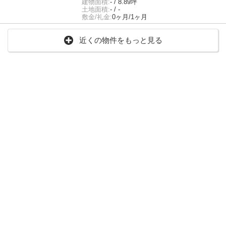
建物面積:
- / 8.89坪
土地面積:
- / -
敷金/礼金:
0ヶ月/1ヶ月
近くの物件をもっと見る