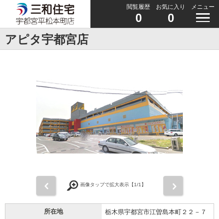
閲覧履歴
お気に入り
メニュー
0
0
アピタ宇都宮店
前
次
画像タップで拡大表示【
1
/1】
所在地
栃木県宇都宮市江曽島本町２２－７