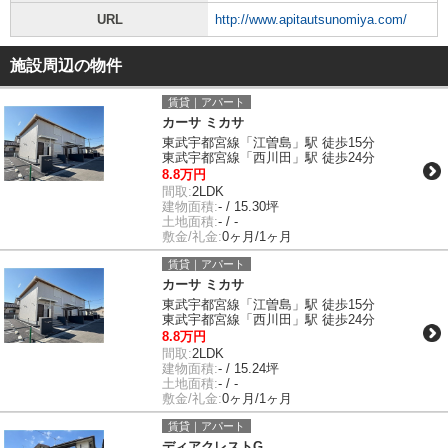
URL
http://www.apitautsunomiya.com/
施設周辺の物件
賃貸｜アパート
カーサ ミカサ
東武宇都宮線「江曽島」駅 徒歩15分
東武宇都宮線「西川田」駅 徒歩24分
8.8万円
間取:
2LDK
建物面積:
- / 15.30坪
土地面積:
- / -
敷金/礼金:
0ヶ月/1ヶ月
賃貸｜アパート
カーサ ミカサ
東武宇都宮線「江曽島」駅 徒歩15分
東武宇都宮線「西川田」駅 徒歩24分
8.8万円
間取:
2LDK
建物面積:
- / 15.24坪
土地面積:
- / -
敷金/礼金:
0ヶ月/1ヶ月
賃貸｜アパート
ディアクレストG