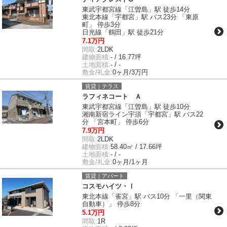
東武宇都宮線「江曽島」駅 徒歩14分
東北本線「宇都宮」駅 バス23分 「東原
町」 停歩3分
日光線「鶴田」駅 徒歩21分
7.1万円
間取:
2LDK
建物面積:
- / 16.77坪
土地面積:
- / -
敷金/礼金:
0ヶ月/3万円
賃貸｜テラス
ラフィネコート Ａ
東武宇都宮線「江曽島」駅 徒歩10分
湘南新宿ライン宇須「宇都宮」駅 バス22
分 「宮本町」 停歩6分
7.9万円
間取:
2LDK
建物面積:
58.40㎡ / 17.66坪
土地面積:
- / -
敷金/礼金:
0ヶ月/1ヶ月
賃貸｜アパート
コスモハイツ・Ⅰ
東北本線「雀宮」駅 バス10分 「一里（関東
自動車）」 停歩8分
5.1万円
間取:
1R