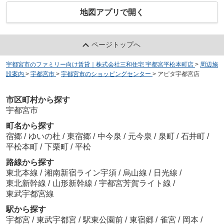
地図アプリで開く
ページトップへ
宇都宮市のファミリー向け賃貸｜株式会社三和住宅 宇都宮平松本町店
>
周辺施
設案内
>
宇都宮市
>
宇都宮市のショッピングセンター
>
アピタ宇都宮店
市区町村から探す
宇都宮市
町名から探す
宿郷
/
ゆいの杜
/
東宿郷
/
中今泉
/
元今泉
/
泉町
/
石井町
/
平松本町
/
下栗町
/
平松
路線から探す
東北本線
/
湘南新宿ライン宇須
/
烏山線
/
日光線
/
東北新幹線
/
山形新幹線
/
宇都宮芳賀ライト線
/
東武宇都宮線
駅から探す
宇都宮
/
東武宇都宮
/
駅東公園前
/
東宿郷
/
雀宮
/
岡本
/