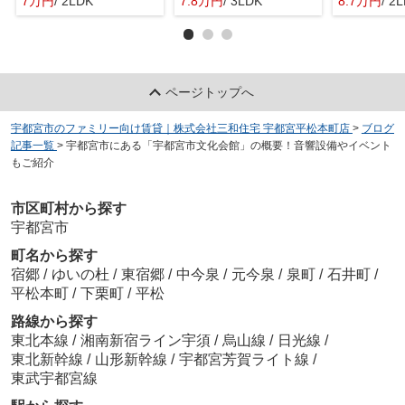
7万円
/ 2LDK
7.8万円
/ 3LDK
8.7万円
/ 2
ページトップへ
宇都宮市のファミリー向け賃貸｜株式会社三和住宅 宇都宮平松本町店
>
ブログ
記事一覧
>
宇都宮市にある「宇都宮市文化会館」の概要！音響設備やイベント
もご紹介
市区町村から探す
宇都宮市
町名から探す
宿郷
/
ゆいの杜
/
東宿郷
/
中今泉
/
元今泉
/
泉町
/
石井町
/
平松本町
/
下栗町
/
平松
路線から探す
東北本線
/
湘南新宿ライン宇須
/
烏山線
/
日光線
/
東北新幹線
/
山形新幹線
/
宇都宮芳賀ライト線
/
東武宇都宮線