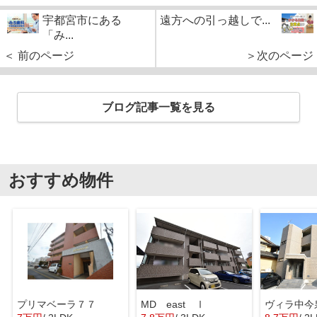
宇都宮市にある
遠方への引っ越しで...
「み...
＜ 前のページ
＞次のページ
ブログ記事一覧を見る
おすすめ物件
プリマベーラ７７
MD east Ⅰ
ヴィラ中今