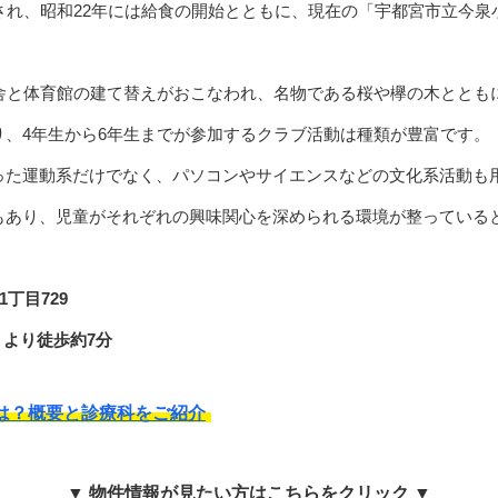
され、昭和22年には給食の開始とともに、現在の「宇都宮市立今
校舎と体育館の建て替えがおこなわれ、名物である桜や欅の木ととも
り、4年生から6年生までが参加するクラブ活動は種類が豊富です。
った運動系だけでなく、パソコンやサイエンスなどの文化系活動も
もあり、児童がそれぞれの興味関心を深められる環境が整っている
丁目729
」より徒歩約7分
は？概要と診療科をご紹介
▼ 物件情報が見たい方はこちらをクリック ▼