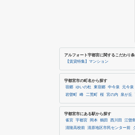
アルフォート宇都宮に関するこだわり条
【賃貸特集】マンション
宇都宮市の町名から探す
宿郷
ゆいの杜
東宿郷
中今泉
元今泉
岩曽町
峰
二荒町
桜
宮の内
泉が丘
宇都宮市にある駅から探す
雀宮
宇都宮
岡本
鶴田
西川田
江曽
清陵高校前
清原地区市民センター前