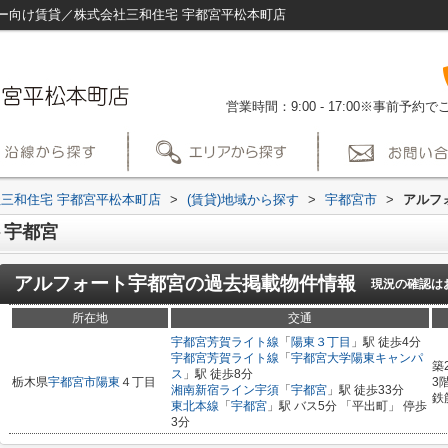
ー向け賃貸／株式会社三和住宅 宇都宮平松本町店
営業時間：9:00 - 17:00※事前予
三和住宅 宇都宮平松本町店
>
(賃貸)地域から探す
>
宇都宮市
>
アルフ
ト宇都宮
アルフォート宇都宮
の過去掲載物件情報
現況の確認は
所在地
交通
宇都宮芳賀ライト線
「
陽東３丁目
」駅 徒歩4分
宇都宮芳賀ライト線
「
宇都宮大学陽東キャンパ
築
ス
」駅 徒歩8分
栃木県
宇都宮市
陽東
４丁目
3
湘南新宿ライン宇須
「
宇都宮
」駅 徒歩33分
鉄
東北本線
「
宇都宮
」駅 バス5分 「平出町」 停歩
3分