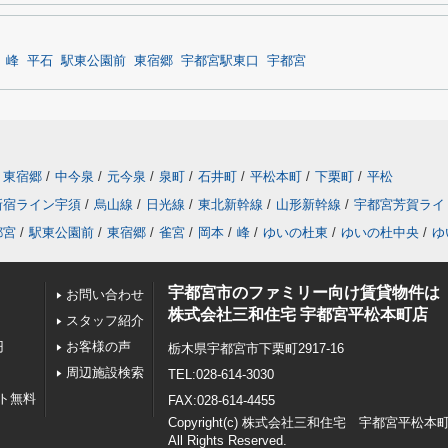
峰
平石
駅東公園前
東宿郷
宇都宮駅東口
宇都宮
東宿郷
/
中今泉
/
元今泉
/
泉町
/
石井町
/
平松本町
/
下栗町
/
平松
新宿ライン宇須
/
烏山線
/
日光線
/
東北新幹線
/
山形新幹線
/
宇都宮芳賀ライ
都宮
/
駅東公園前
/
東宿郷
/
雀宮
/
岡本
/
峰
/
ゆいの杜東
/
ゆいの杜中央
/
ゆ
宇都宮市のファミリー向け賃貸物件は
お問い合わせ
株式会社三和住宅 宇都宮平松本町店
スタッフ紹介
円
お客様の声
栃木県宇都宮市下栗町2917-16
周辺施設検索
TEL:028-614-3030
ト無料
FAX:028-614-4455
Copyright(c) 株式会社三和住宅 宇都宮平松本
All Rights Reserved.