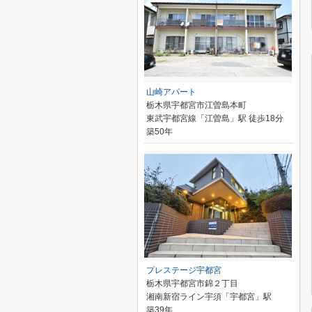
山崎アパート
栃木県宇都宮市江曽島本町
東武宇都宮線「江曽島」駅 徒歩18分
築50年
プレステージ宇都宮
栃木県宇都宮市錦２丁目
湘南新宿ライン宇須「宇都宮」駅
築39年