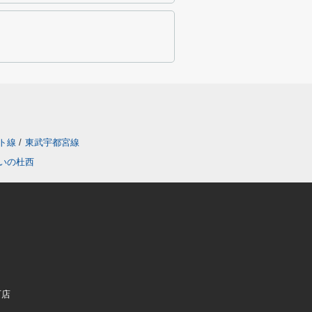
ト線
/
東武宇都宮線
いの杜西
町店