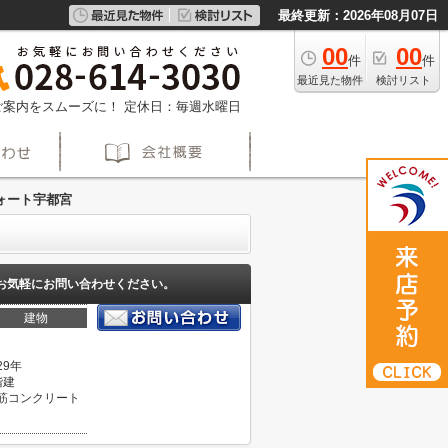
最終更新：2026年08月07日
00
00
件
件
最近見た物件
検討リスト
約でご案内をスムーズに！
定休日：毎週水曜日
ォート宇都宮
お気軽にお問い合わせください。
建物
29年
階建
筋コンクリート