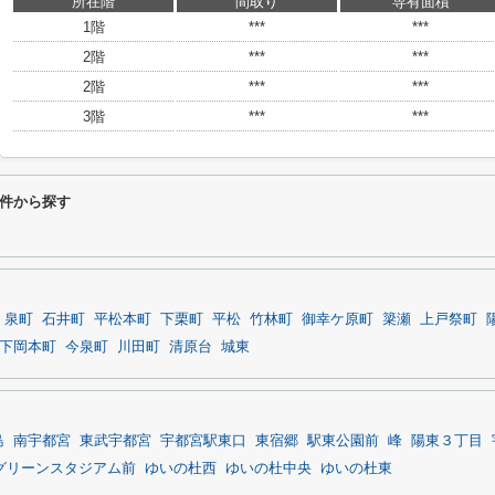
所在階
間取り
専有面積
1階
***
***
2階
***
***
2階
***
***
3階
***
***
件から探す
泉町
石井町
平松本町
下栗町
平松
竹林町
御幸ケ原町
簗瀬
上戸祭町
下岡本町
今泉町
川田町
清原台
城東
島
南宇都宮
東武宇都宮
宇都宮駅東口
東宿郷
駅東公園前
峰
陽東３丁目
グリーンスタジアム前
ゆいの杜西
ゆいの杜中央
ゆいの杜東