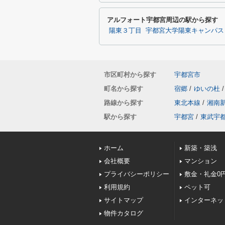
アルフォート宇都宮周辺の駅から探す
陽東３丁目
宇都宮大学陽東キャンパス
市区町村から探す
宇都宮市
町名から探す
宿郷
/
ゆいの杜
/
路線から探す
東北本線
/
湘南
駅から探す
宇都宮
/
東武宇
ホーム
新築・築浅
会社概要
マンション
プライバシーポリシー
敷金・礼金0
利用規約
ペット可
サイトマップ
インターネッ
物件カタログ