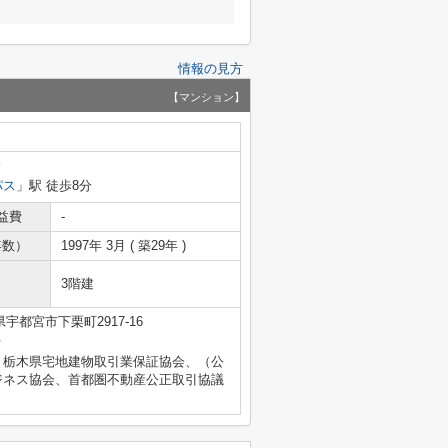
情報の見方
【マンション】
分
パス
」駅 徒歩8分
益費
-
年数）
1997年 3月 ( 築29年 )
3階建
宇都宮市下栗町2917-16
号
）栃木県宅地建物取引業保証協会、（公
ジネス協会、首都圏不動産公正取引協議