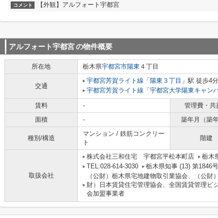
【外観】アルフォート宇都宮
コメント
アルフォート宇都宮
の物件概要
所在地
栃木県
宇都宮市
陽東
４丁目
宇都宮芳賀ライト線
「
陽東３丁目
」駅 徒歩4
交通
宇都宮芳賀ライト線
「
宇都宮大学陽東キャン
賃料
-
管理費・共
面積
-
築年月（築
マンション / 鉄筋コンクリー
種別/構造
階建
ト
株式会社三和住宅 宇都宮平松本町店
栃木県
TEL:028-614-3030
栃木県知事 (13) 第1846
取扱会社
（公財）栃木県宅地建物取引業協会、（公財
財）日本賃貸住宅管理協会、全国賃貸管理ビ
会加盟事業者