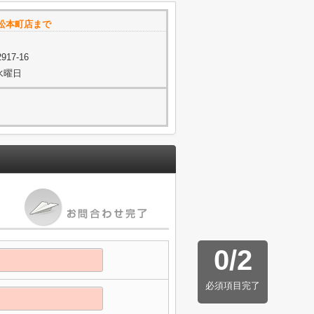
松本町店まで
17-16
水曜日
0
/
2
必須項目完了