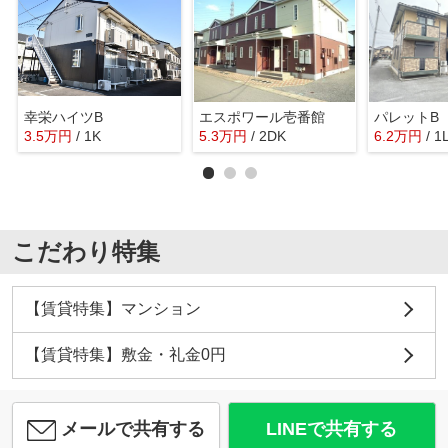
幸栄ハイツB
エスポワール壱番館
パレットB
3.5
万
円
/ 1K
5.3
万
円
/ 2DK
6.2
万
円
/ 1
こだわり特集
【賃貸特集】マンション
【賃貸特集】敷金・礼金0円
メールで共有する
LINEで共有する