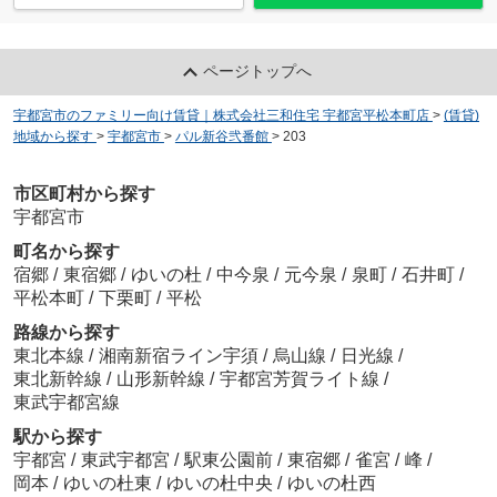
ページトップへ
宇都宮市のファミリー向け賃貸｜株式会社三和住宅 宇都宮平松本町店
>
(賃貸)
地域から探す
>
宇都宮市
>
パル新谷弐番館
>
203
市区町村から探す
宇都宮市
町名から探す
宿郷
/
東宿郷
/
ゆいの杜
/
中今泉
/
元今泉
/
泉町
/
石井町
/
平松本町
/
下栗町
/
平松
路線から探す
東北本線
/
湘南新宿ライン宇須
/
烏山線
/
日光線
/
東北新幹線
/
山形新幹線
/
宇都宮芳賀ライト線
/
東武宇都宮線
駅から探す
宇都宮
/
東武宇都宮
/
駅東公園前
/
東宿郷
/
雀宮
/
峰
/
岡本
/
ゆいの杜東
/
ゆいの杜中央
/
ゆいの杜西