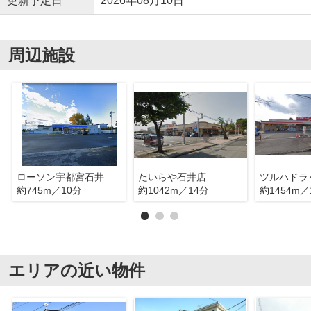
更新予定日
2026年08月10日
周辺施設
ローソン宇都宮石井町殿田店
たいらや石井店
約745m／10分
約1042m／14分
約1454m／
エリアの近い物件