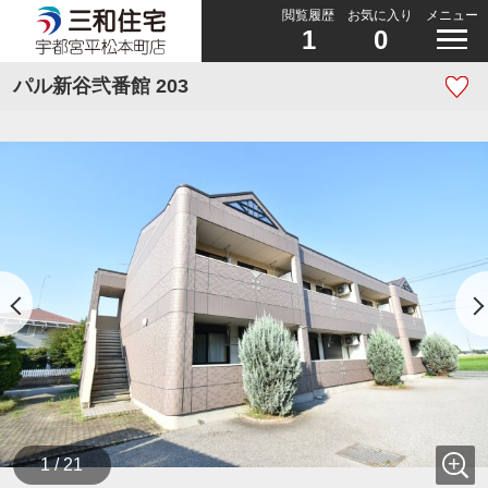
閲覧履歴
お気に入り
メニュー
1
0
パル新谷弐番館 203
1 / 21