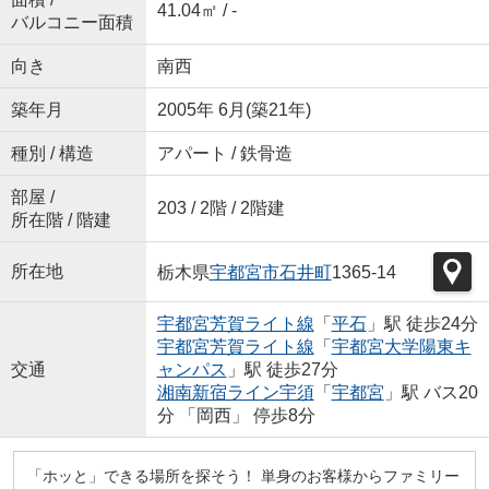
41.04㎡ / -
バルコニー面積
向き
南西
築年月
2005年 6月(築21年)
種別 / 構造
アパート / 鉄骨造
部屋 /
203 / 2階 / 2階建
所在階 / 階建
所在地
栃木県
宇都宮市
石井町
1365-14
宇都宮芳賀ライト線
「
平石
」駅 徒歩24分
宇都宮芳賀ライト線
「
宇都宮大学陽東キ
交通
ャンパス
」駅 徒歩27分
湘南新宿ライン宇須
「
宇都宮
」駅 バス20
分 「岡西」 停歩8分
「ホッと」できる場所を探そう！ 単身のお客様からファミリー