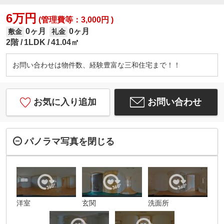
6万円
(管理費等：3,000円 )
0ヶ月
0ヶ月
敷金
礼金
2階
1LDK
41.04㎡
お問い合わせは物件数、経験豊富な三和住宅まで！！
お気に入り追加
お問い合わせ
パノラマ写真を閉じる
洋室
玄関
洗面所