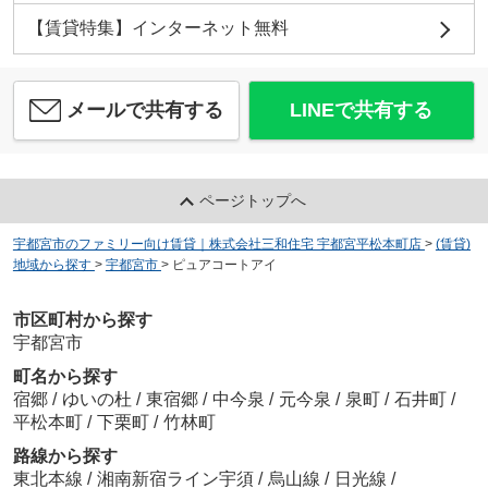
【賃貸特集】インターネット無料
メールで共有する
LINEで共有する
メゾン・ド・シャルマン
6
万
円
/ 1LDK
アピタ宇都宮店
約887m／12分
ページトップへ
宇都宮市のファミリー向け賃貸｜株式会社三和住宅 宇都宮平松本町店
>
(賃貸)
地域から探す
>
宇都宮市
>
ピュアコートアイ
市区町村から探す
ルミエール Ｂ
宇都宮市
5.9
万
円
/ 1LDK
町名から探す
宿郷
/
ゆいの杜
/
東宿郷
/
中今泉
/
元今泉
/
泉町
/
石井町
/
平松本町
/
下栗町
/
竹林町
路線から探す
東北本線
/
湘南新宿ライン宇須
/
烏山線
/
日光線
/