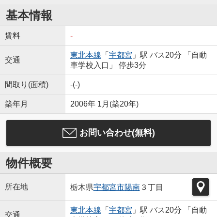
基本情報
賃料
-
東北本線
「
宇都宮
」駅 バス20分 「自動
交通
車学校入口」 停歩3分
間取り(面積)
-(-)
築年月
2006年 1月(築20年)
お問い合わせ(無料)
物件概要
所在地
栃木県
宇都宮市
陽南
３丁目
東北本線
「
宇都宮
」駅 バス20分 「自動
交通