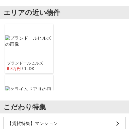
エリアの近い物件
ローソン宇都宮陽南三丁目店
約484m／7分
プランドールヒルズ
6.8
万
円
/ 1LDK
マツモトキヨシドラッグストア宇都宮江曽島本町店
約891m／12分
こだわり特集
クライムドアⅡ
4.5
万
円
/ 1R
オータニ江曽島店
【賃貸特集】マンション
約687m／9分