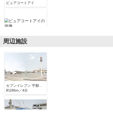
ピュアコートアイ
周辺施設
ピュアコートアイ
セブンイレブン 宇都宮陽南通り店
約286m／4分