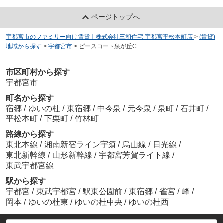
ページトップへ
宇都宮市のファミリー向け賃貸｜株式会社三和住宅 宇都宮平松本町店
>
(賃貸)
地域から探す
>
宇都宮市
>
ピースコート泉が丘C
市区町村から探す
宇都宮市
町名から探す
宿郷
/
ゆいの杜
/
東宿郷
/
中今泉
/
元今泉
/
泉町
/
石井町
/
平松本町
/
下栗町
/
竹林町
路線から探す
東北本線
/
湘南新宿ライン宇須
/
烏山線
/
日光線
/
東北新幹線
/
山形新幹線
/
宇都宮芳賀ライト線
/
東武宇都宮線
駅から探す
宇都宮
/
東武宇都宮
/
駅東公園前
/
東宿郷
/
雀宮
/
峰
/
岡本
/
ゆいの杜東
/
ゆいの杜中央
/
ゆいの杜西