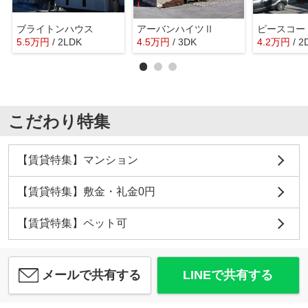
ブライトンハウス
アーバンハイツⅡ
ピースコー
5.5
万
円
/ 2LDK
4.5
万
円
/ 3DK
4.2
万
円
/ 2
こだわり特集
【賃貸特集】マンション
【賃貸特集】敷金・礼金0円
【賃貸特集】ペット可
メールで共有する
LINEで共有する