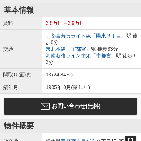
基本情報
賃料
3.8万円～3.9万円
宇都宮芳賀ライト線
「
陽東３丁目
」駅 徒
歩8分
交通
東北本線
「
宇都宮
」駅 徒歩33分
湘南新宿ライン宇須
「
宇都宮
」駅 徒歩3
3分
間取り(面積)
1K(24.84㎡)
築年月
1985年 8月(築41年)
お問い合わせ(無料)
物件概要