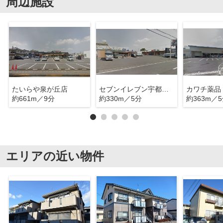
周辺施設
たいらや泉が丘店
セブンイレブン宇都宮東今泉２丁目店
カワチ薬品
約661m／9分
約330m／5分
約363m／
エリアの近い物件