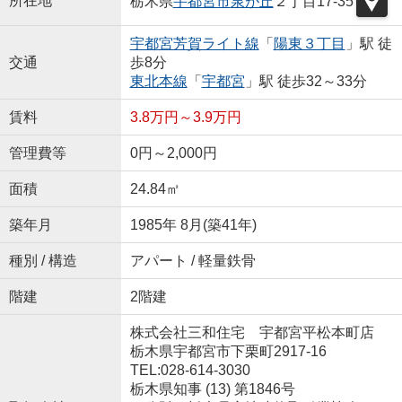
所在地
栃木県
宇都宮市
泉が丘
２丁目17-35
宇都宮芳賀ライト線
「
陽東３丁目
」駅 徒
交通
歩8分
東北本線
「
宇都宮
」駅 徒歩32～33分
賃料
3.8万円～3.9万円
管理費等
0円～2,000円
面積
24.84㎡
築年月
1985年 8月(築41年)
種別 / 構造
アパート / 軽量鉄骨
階建
2階建
株式会社三和住宅 宇都宮平松本町店
栃木県宇都宮市下栗町2917-16
TEL:028-614-3030
栃木県知事 (13) 第1846号