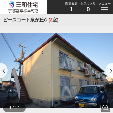
閲覧履歴
お気に入り
メニュー
1
0
ピースコート泉が丘C (
2
室)
1 / 17