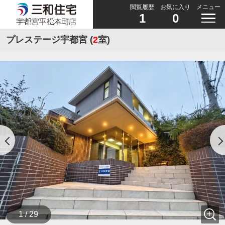
閲覧履歴
お気に入り
メニュー
1
0
プレステージ宇都宮 (
2
室)
1 / 29