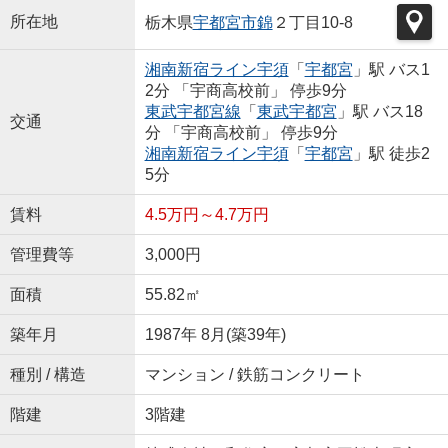
所在地
栃木県
宇都宮市
錦
２丁目10-8
湘南新宿ライン宇須
「
宇都宮
」駅 バス1
2分 「宇商高校前」 停歩9分
東武宇都宮線
「
東武宇都宮
」駅 バス18
交通
分 「宇商高校前」 停歩9分
湘南新宿ライン宇須
「
宇都宮
」駅 徒歩2
5分
賃料
4.5万円～4.7万円
管理費等
3,000円
面積
55.82㎡
築年月
1987年 8月(築39年)
種別 / 構造
マンション / 鉄筋コンクリート
階建
3階建