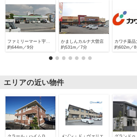
ファミリーマート宇都宮大曽店
かましんカルナ大曽店
カワチ薬品
約644m／9分
約531m／7分
約602m／
エリアの近い物件
クラール・ハイムＤ
メゾン・ド・ヴァリエ
グランドゥ