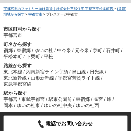
宇都宮市のファミリー向け賃貸｜株式会社三和住宅 宇都宮平松本町店
>
(賃貸)
地域から探す
>
宇都宮市
>
プレステージ宇都宮
市区町村から探す
宇都宮市
町名から探す
宿郷
/
東宿郷
/
ゆいの杜
/
中今泉
/
元今泉
/
泉町
/
石井町
/
平松本町
/
下栗町
/
平松
路線から探す
東北本線
/
湘南新宿ライン宇須
/
烏山線
/
日光線
/
東北新幹線
/
山形新幹線
/
宇都宮芳賀ライト線
/
東武宇都宮線
駅から探す
宇都宮
/
東武宇都宮
/
駅東公園前
/
東宿郷
/
雀宮
/
峰
/
岡本
/
ゆいの杜東
/
ゆいの杜中央
/
ゆいの杜西
電話でお問い合わせ