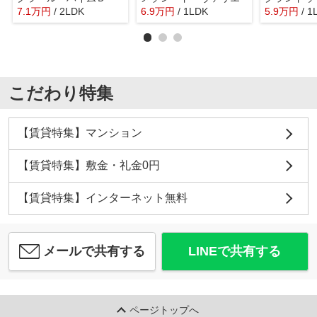
7.1
万
円
/ 2LDK
6.9
万
円
/ 1LDK
5.9
万
円
/ 1
こだわり特集
【賃貸特集】マンション
【賃貸特集】敷金・礼金0円
【賃貸特集】インターネット無料
メールで共有する
LINEで共有する
ページトップへ