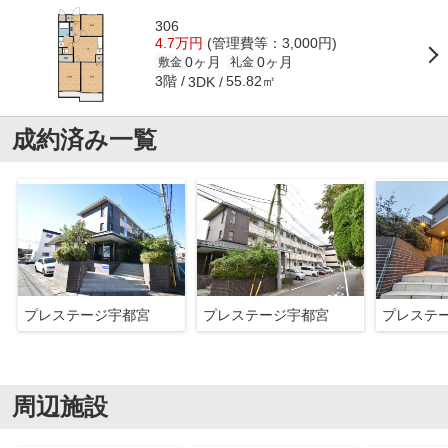
306
4.7万円
(管理費等：3,000円)
0ヶ月
0ヶ月
敷金
礼金
3階
55.82㎡
3DK
成約済み一覧
プレステージ宇都宮
プレステージ宇都宮
プレステ
周辺施設