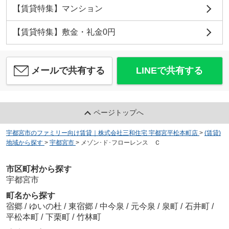
【賃貸特集】マンション
【賃貸特集】敷金・礼金0円
メールで共有する
LINEで共有する
ページトップへ
宇都宮市のファミリー向け賃貸｜株式会社三和住宅 宇都宮平松本町店
>
(賃貸)
地域から探す
>
宇都宮市
>
メゾン･ド･フローレンス Ｃ
市区町村から探す
宇都宮市
町名から探す
宿郷
/
ゆいの杜
/
東宿郷
/
中今泉
/
元今泉
/
泉町
/
石井町
/
平松本町
/
下栗町
/
竹林町