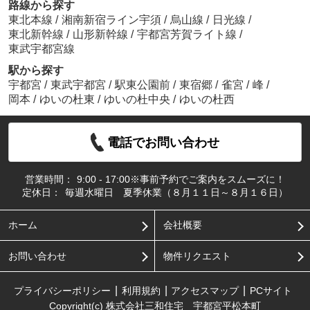
路線から探す
東北本線
/
湘南新宿ライン宇須
/
烏山線
/
日光線
/
東北新幹線
/
山形新幹線
/
宇都宮芳賀ライト線
/
東武宇都宮線
駅から探す
宇都宮
/
東武宇都宮
/
駅東公園前
/
東宿郷
/
雀宮
/
峰
/
岡本
/
ゆいの杜東
/
ゆいの杜中央
/
ゆいの杜西
電話でお問い合わせ
営業時間：
9:00 - 17:00※事前予約でご案内をスムーズに！
定休日：
毎週水曜日 夏季休業（８月１１日～８月１６日）
ホーム
会社概要
お問い合わせ
物件リクエスト
プライバシーポリシー
利用規約
アクセスマップ
PCサイト
Copyright(c) 株式会社三和住宅 宇都宮平松本町