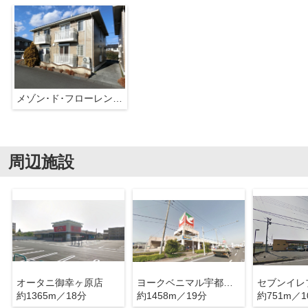
メゾン･ド･フローレンス Ｃ
周辺施設
オータニ御幸ヶ原店
ヨークベニマル宇都宮御幸ケ原店
約1365m／18分
約1458m／19分
約751m／1