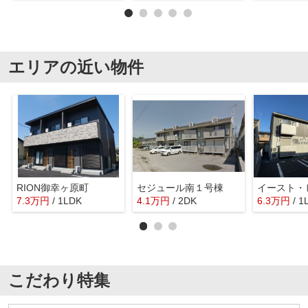
エリアの近い物件
RION御幸ヶ原町
セジュール南１号棟
イースト・
7.3
万
円
/ 1LDK
4.1
万
円
/ 2DK
6.3
万
円
/ 1
こだわり特集