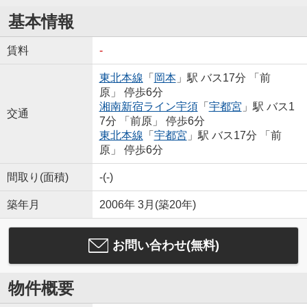
基本情報
賃料
-
東北本線
「
岡本
」駅 バス17分 「前
原」 停歩6分
湘南新宿ライン宇須
「
宇都宮
」駅 バス1
交通
7分 「前原」 停歩6分
東北本線
「
宇都宮
」駅 バス17分 「前
原」 停歩6分
間取り(面積)
-(-)
築年月
2006年 3月(築20年)
お問い合わせ(無料)
物件概要