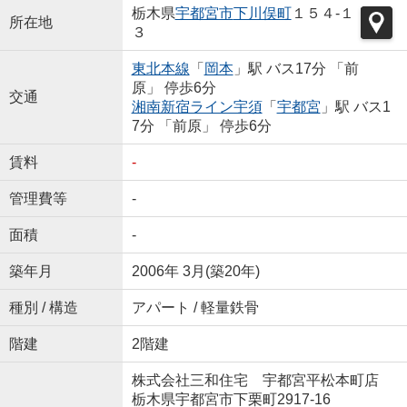
栃木県
宇都宮市
下川俣町
１５４-１
所在地
３
東北本線
「
岡本
」駅 バス17分 「前
原」 停歩6分
交通
湘南新宿ライン宇須
「
宇都宮
」駅 バス1
7分 「前原」 停歩6分
賃料
-
管理費等
-
面積
-
築年月
2006年 3月(築20年)
種別 / 構造
アパート / 軽量鉄骨
階建
2階建
株式会社三和住宅 宇都宮平松本町店
栃木県宇都宮市下栗町2917-16