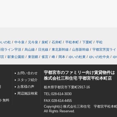
ゆいの杜
/
中今泉
/
元今泉
/
泉町
/
石井町
/
平松本町
/
下栗町
/
平松
新宿ライン宇須
/
烏山線
/
日光線
/
東北新幹線
/
山形新幹線
/
宇都宮芳賀ライ
都宮
/
駅東公園前
/
東宿郷
/
雀宮
/
峰
/
岡本
/
ゆいの杜東
/
ゆいの杜中央
/
ゆ
宇都宮市のファミリー向け賃貸物件は
お問い合わせ
株式会社三和住宅 宇都宮平松本町店
スタッフ紹介
円
お客様の声
栃木県宇都宮市下栗町2917-16
周辺施設検索
TEL:028-614-3030
ト無料
FAX:028-614-4455
Copyright(c) 株式会社三和住宅 宇都宮平松本
All Rights Reserved.