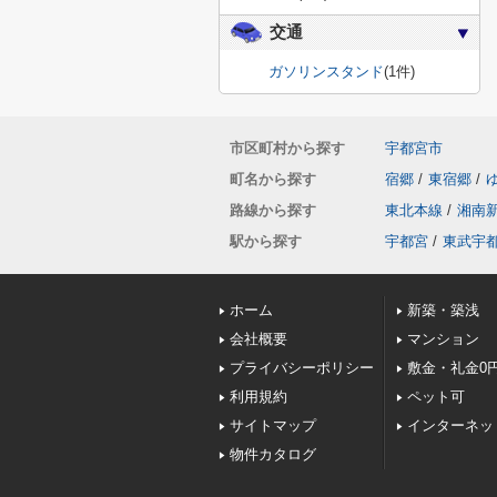
交通
ガソリンスタンド
(1件)
市区町村から探す
宇都宮市
町名から探す
宿郷
/
東宿郷
/
路線から探す
東北本線
/
湘南
駅から探す
宇都宮
/
東武宇
ホーム
新築・築浅
会社概要
マンション
プライバシーポリシー
敷金・礼金0
利用規約
ペット可
サイトマップ
インターネッ
物件カタログ