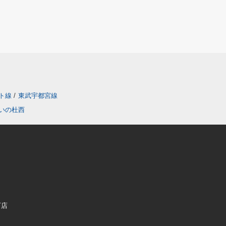
ト線
/
東武宇都宮線
いの杜西
町店