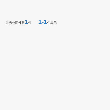
1
1-1
該当公開件数
件
件表示