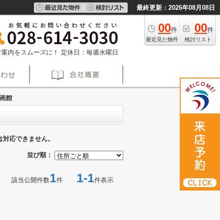
最終更新：2026年08月08日
00
00
件
件
最近見た物件
検討リスト
約でご案内をスムーズに！
定休日：毎週水曜日
画館
は対応できません。
並び順：
1
1-1
該当公開件数
件
件表示