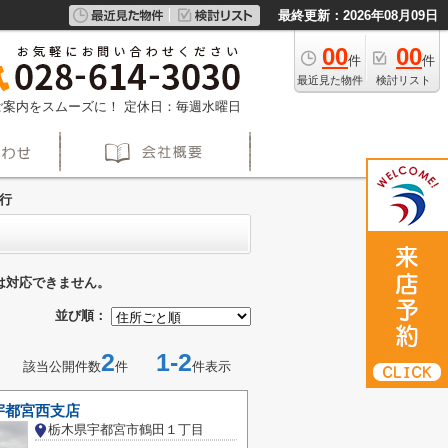
最終更新：2026年08月09日
00
00
件
件
最近見た物件
検討リスト
約でご案内をスムーズに！
定休日：毎週水曜日
行
は対応できません。
並び順：
2
1-2
該当公開件数
件
件表示
宇都宮西支店
栃木県宇都宮市鶴田１丁目