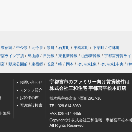
東宿郷
/
中今泉
/
元今泉
/
泉町
/
石井町
/
平松本町
/
下栗町
/
竹林町
新宿ライン宇須
/
烏山線
/
日光線
/
東北新幹線
/
山形新幹線
/
宇都宮芳賀ライ
都宮
/
駅東公園前
/
東宿郷
/
雀宮
/
峰
/
岡本
/
ゆいの杜東
/
ゆいの杜中央
/
ゆ
宇都宮市のファミリー向け賃貸物件は
お問い合わせ
株式会社三和住宅 宇都宮平松本町店
スタッフ紹介
円
お客様の声
栃木県宇都宮市下栗町2917-16
周辺施設検索
TEL:028-614-3030
ト無料
FAX:028-614-4455
Copyright(c) 株式会社三和住宅 宇都宮平松本
All Rights Reserved.