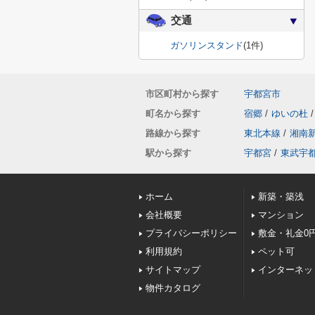
交通
ガソリンスタンド
(1件)
市区町村から探す
宇都宮市
町名から探す
宿郷
/
ゆいの杜
/
路線から探す
東北本線
/
湘南
駅から探す
宇都宮
/
東武宇
ホーム
新築・築浅
会社概要
マンション
プライバシーポリシー
敷金・礼金0
利用規約
ペット可
サイトマップ
インターネッ
物件カタログ