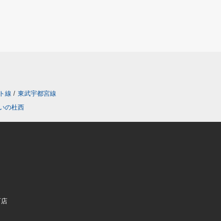
ト線
/
東武宇都宮線
いの杜西
町店