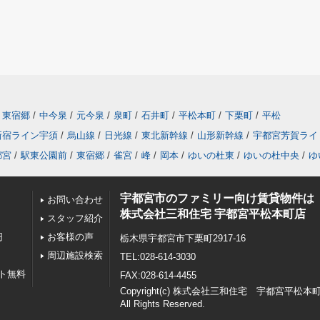
東宿郷
/
中今泉
/
元今泉
/
泉町
/
石井町
/
平松本町
/
下栗町
/
平松
新宿ライン宇須
/
烏山線
/
日光線
/
東北新幹線
/
山形新幹線
/
宇都宮芳賀ライ
都宮
/
駅東公園前
/
東宿郷
/
雀宮
/
峰
/
岡本
/
ゆいの杜東
/
ゆいの杜中央
/
ゆ
宇都宮市のファミリー向け賃貸物件は
お問い合わせ
株式会社三和住宅 宇都宮平松本町店
スタッフ紹介
円
お客様の声
栃木県宇都宮市下栗町2917-16
周辺施設検索
TEL:028-614-3030
ト無料
FAX:028-614-4455
Copyright(c) 株式会社三和住宅 宇都宮平松本
All Rights Reserved.