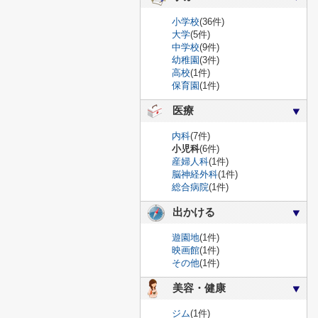
小学校
(36件)
大学
(5件)
中学校
(9件)
幼稚園
(3件)
高校
(1件)
保育園
(1件)
医療
内科
(7件)
小児科
(6件)
産婦人科
(1件)
脳神経外科
(1件)
総合病院
(1件)
出かける
遊園地
(1件)
映画館
(1件)
その他
(1件)
美容・健康
ジム
(1件)