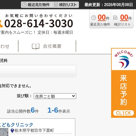
最終更新：2026年08月08日
00
00
件
件
最近見た物件
検討リスト
約でご案内をスムーズに！
定休日：毎週水曜日
児科
は対応できません。
並び順：
6
1-6
該当公開件数
件
件表示
こどもクリニック
栃木県宇都宮市下栗町