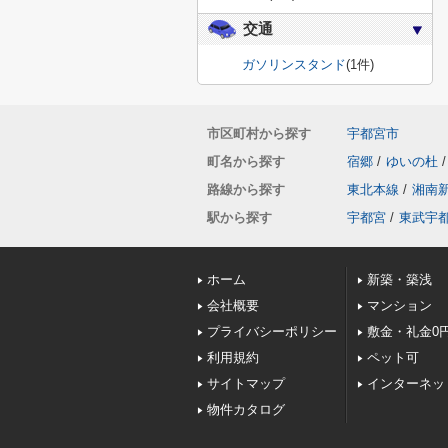
交通
ガソリンスタンド
(1件)
市区町村から探す
宇都宮市
町名から探す
宿郷
/
ゆいの杜
/
路線から探す
東北本線
/
湘南
駅から探す
宇都宮
/
東武宇
ホーム
新築・築浅
会社概要
マンション
プライバシーポリシー
敷金・礼金0
利用規約
ペット可
サイトマップ
インターネッ
物件カタログ