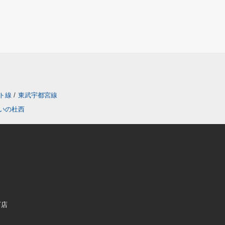
ト線
/
東武宇都宮線
いの杜西
町店