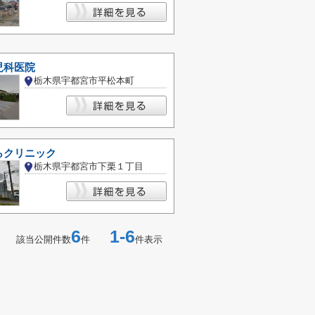
児科医院
栃木県宇都宮市平松本町
らクリニック
栃木県宇都宮市下栗１丁目
6
1-6
該当公開件数
件
件表示