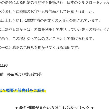
ンの僧侶による彫刻の可能性も指摘され、日本のシルクロードとも
を済ませた西陣織のお守りも授与品として用意されました。
出土した約1万1000年前の縄文人の人骨が公開されています。
の土器や石器からは、岩陰を利用して生活していた先人の様子がう
本画も、この場所ならではの見どころとして挙げられます。
に平穏と感謝の気持ちを抱かせてくれる場所です。
198
前」停留所より徒歩約3分
は？概要と診療科をご紹介
▼ 物件情報が見たい方はこちらをクリック ▼