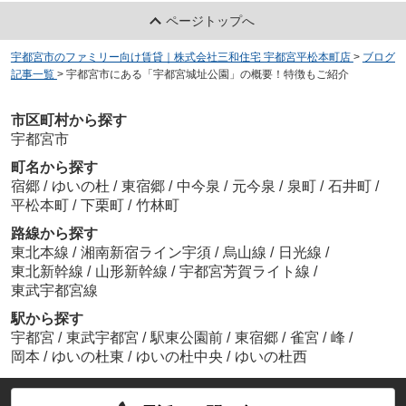
ページトップへ
宇都宮市のファミリー向け賃貸｜株式会社三和住宅 宇都宮平松本町店
>
ブログ
記事一覧
>
宇都宮市にある「宇都宮城址公園」の概要！特徴もご紹介
市区町村から探す
宇都宮市
町名から探す
宿郷
/
ゆいの杜
/
東宿郷
/
中今泉
/
元今泉
/
泉町
/
石井町
/
平松本町
/
下栗町
/
竹林町
路線から探す
東北本線
/
湘南新宿ライン宇須
/
烏山線
/
日光線
/
東北新幹線
/
山形新幹線
/
宇都宮芳賀ライト線
/
東武宇都宮線
駅から探す
宇都宮
/
東武宇都宮
/
駅東公園前
/
東宿郷
/
雀宮
/
峰
/
岡本
/
ゆいの杜東
/
ゆいの杜中央
/
ゆいの杜西