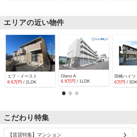
エリアの近い物件
Glanz A
エフ・イースト
田崎ハイツ
6.9
万
円
/ 1LDK
8.6
万
円
/ 2LDK
6
万
円
/ 3D
こだわり特集
【賃貸特集】マンション