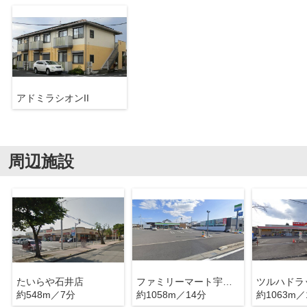
アドミラシオンII
周辺施設
たいらや石井店
ファミリーマート宇都宮東峰町店
約548m／7分
約1058m／14分
約1063m／