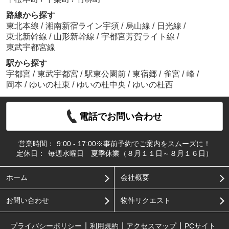
路線から探す
東北本線
/
湘南新宿ライン宇須
/
烏山線
/
日光線
/
東北新幹線
/
山形新幹線
/
宇都宮芳賀ライト線
/
東武宇都宮線
駅から探す
宇都宮
/
東武宇都宮
/
駅東公園前
/
東宿郷
/
雀宮
/
峰
/
岡本
/
ゆいの杜東
/
ゆいの杜中央
/
ゆいの杜西
電話でお問い合わせ
営業時間：
9:00 - 17:00※事前予約でご案内をスムーズに！
定休日：
毎週水曜日 夏季休業（８月１１日～８月１６日）
ホーム
会社概要
お問い合わせ
物件リクエスト
プライバシーポリシー
利用規約
アクセスマップ
PCサイト