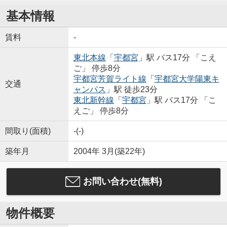
基本情報
賃料
-
東北本線
「
宇都宮
」駅 バス17分 「こえ
ご」 停歩8分
宇都宮芳賀ライト線
「
宇都宮大学陽東キ
交通
ャンパス
」駅 徒歩23分
東北新幹線
「
宇都宮
」駅 バス17分 「こ
えご」 停歩8分
間取り(面積)
-(-)
築年月
2004年 3月(築22年)
お問い合わせ(無料)
物件概要