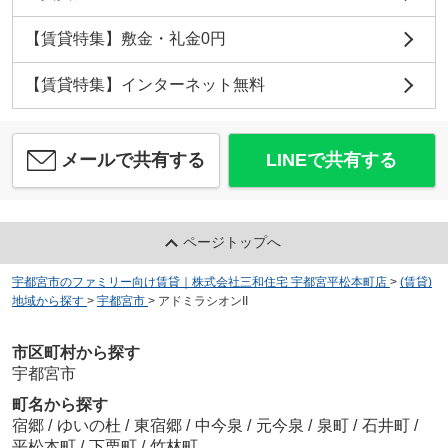
【賃貸特集】敷金・礼金0円
【賃貸特集】インターネット無料
メールで共有する
LINEで共有する
ページトップへ
宇都宮市のファミリー向け賃貸｜株式会社三和住宅 宇都宮平松本町店
>
(賃貸)
地域から探す
>
宇都宮市
>
アドミラシオンII
市区町村から探す
宇都宮市
町名から探す
宿郷
/
ゆいの杜
/
東宿郷
/
中今泉
/
元今泉
/
泉町
/
石井町
/
平松本町
/
下栗町
/
竹林町