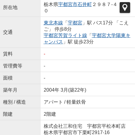
栃木県
宇都宮市
石井町
２９８７-４
所在地
０
東北本線
「
宇都宮
」駅 バス17分 「こえ
ご」 停歩8分
交通
宇都宮芳賀ライト線
「
宇都宮大学陽東キ
ャンパス
」駅 徒歩23分
賃料
-
管理費等
-
面積
-
築年月
2004年 3月(築22年)
種別 / 構造
アパート / 軽量鉄骨
階建
2階建
株式会社三和住宅 宇都宮平松本町店
栃木県宇都宮市下栗町2917-16