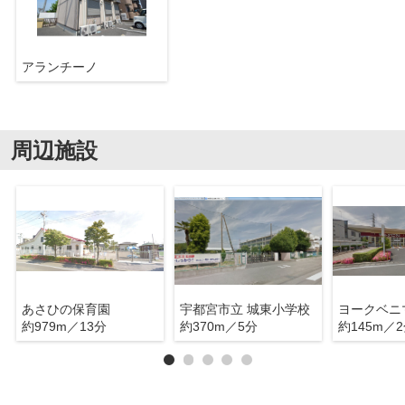
アランチーノ
周辺施設
あさひの保育園
宇都宮市立 城東小学校
ヨークベニ
約979m／13分
約370m／5分
約145m／