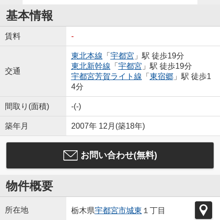
基本情報
賃料
-
東北本線
「
宇都宮
」駅 徒歩19分
東北新幹線
「
宇都宮
」駅 徒歩19分
交通
宇都宮芳賀ライト線
「
東宿郷
」駅 徒歩1
4分
間取り(面積)
-(-)
築年月
2007年 12月(築18年)
お問い合わせ(無料)
物件概要
所在地
栃木県
宇都宮市
城東
１丁目