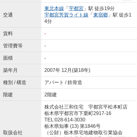
東北本線
「
宇都宮
」駅 徒歩19分
交通
宇都宮芳賀ライト線
「
東宿郷
」駅 徒歩1
4分
賃料
-
管理費等
-
面積
-
築年月
2007年 12月(築18年)
種別 / 構造
アパート / 鉄骨造
階建
2階建
株式会社三和住宅 宇都宮平松本町店
栃木県宇都宮市下栗町2917-16
TEL:028-614-3030
栃木県知事 (13) 第1846号
取扱会社
（公財）栃木県宅地建物取引業協会