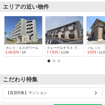
エリアの近い物件
カシリ・エスポワール
フォーゲルテラス ブラウⅡ
パレット 
5.05
万
円
/ 1R
7.7
万
円
/ 1LDK
6
万
円
/ 1L
こだわり特集
【賃貸特集】マンション