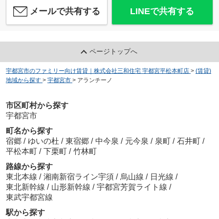
メールで共有する
LINEで共有する
ページトップへ
宇都宮市のファミリー向け賃貸｜株式会社三和住宅 宇都宮平松本町店
>
(賃貸)
地域から探す
>
宇都宮市
>
アランチーノ
市区町村から探す
宇都宮市
町名から探す
宿郷
/
ゆいの杜
/
東宿郷
/
中今泉
/
元今泉
/
泉町
/
石井町
/
平松本町
/
下栗町
/
竹林町
路線から探す
東北本線
/
湘南新宿ライン宇須
/
烏山線
/
日光線
/
東北新幹線
/
山形新幹線
/
宇都宮芳賀ライト線
/
東武宇都宮線
駅から探す