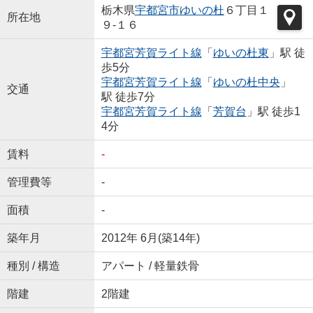
栃木県
宇都宮市
ゆいの杜
６丁目１
所在地
９-１６
宇都宮芳賀ライト線
「
ゆいの杜東
」駅 徒
歩5分
宇都宮芳賀ライト線
「
ゆいの杜中央
」
交通
駅 徒歩7分
宇都宮芳賀ライト線
「
芳賀台
」駅 徒歩1
4分
賃料
-
管理費等
-
面積
-
築年月
2012年 6月(築14年)
種別 / 構造
アパート / 軽量鉄骨
階建
2階建