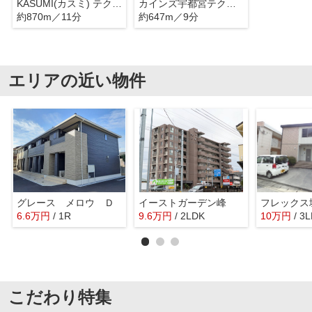
KASUMI(カスミ) テクノポリス清原店 栃木県宇都宮市ゆいの杜
カインズ宇都宮テクノ店
約870m／11分
約647m／9分
エリアの近い物件
グレース メロウ Ｄ
イーストガーデン峰
フレックス
6.6
万
円
/ 1R
9.6
万
円
/ 2LDK
10
万
円
/ 3
こだわり特集