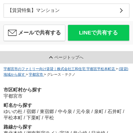
【賃貸特集】マンション
メールで共有する
LINEで共有する
ページトップへ
宇都宮市のファミリー向け賃貸｜株式会社三和住宅 宇都宮平松本町店
>
(賃貸)
地域から探す
>
宇都宮市
>
グレース・テクノ
市区町村から探す
宇都宮市
町名から探す
ゆいの杜
/
宿郷
/
東宿郷
/
中今泉
/
元今泉
/
泉町
/
石井町
/
平松本町
/
下栗町
/
平松
路線から探す