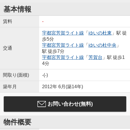
基本情報
賃料
-
宇都宮芳賀ライト線
「
ゆいの杜東
」駅 徒
歩5分
宇都宮芳賀ライト線
「
ゆいの杜中央
」
交通
駅 徒歩7分
宇都宮芳賀ライト線
「
芳賀台
」駅 徒歩1
4分
間取り(面積)
-(-)
築年月
2012年 6月(築14年)
お問い合わせ(無料)
物件概要