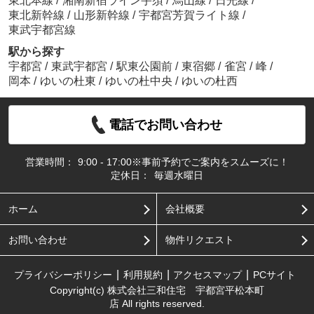
東北本線
/
湘南新宿ライン宇須
/
烏山線
/
日光線
/
東北新幹線
/
山形新幹線
/
宇都宮芳賀ライト線
/
東武宇都宮線
駅から探す
宇都宮
/
東武宇都宮
/
駅東公園前
/
東宿郷
/
雀宮
/
峰
/
岡本
/
ゆいの杜東
/
ゆいの杜中央
/
ゆいの杜西
電話でお問い合わせ
営業時間：
9:00 - 17:00※事前予約でご案内をスムーズに！
定休日：
毎週水曜日
ホーム
会社概要
お問い合わせ
物件リクエスト
プライバシーポリシー
利用規約
アクセスマップ
PCサイト
Copyright(c) 株式会社三和住宅 宇都宮平松本町
店 All rights reserved.