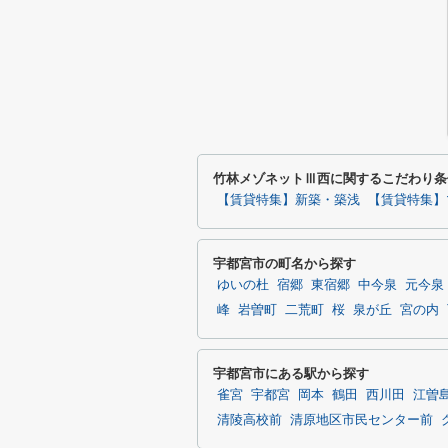
竹林メゾネットⅢ西に関するこだわり条
【賃貸特集】新築・築浅
【賃貸特集】
宇都宮市の町名から探す
ゆいの杜
宿郷
東宿郷
中今泉
元今泉
峰
岩曽町
二荒町
桜
泉が丘
宮の内
宇都宮市にある駅から探す
雀宮
宇都宮
岡本
鶴田
西川田
江曽
清陵高校前
清原地区市民センター前