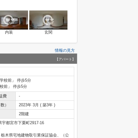
内装
玄関
情報の見方
【アパート】
小学校前」 停歩5分
校前」 停歩5分
益費
-
年数）
2023年 3月 ( 築3年 )
2階建
宇都宮市下栗町2917-16
号
）栃木県宅地建物取引業保証協会、（公