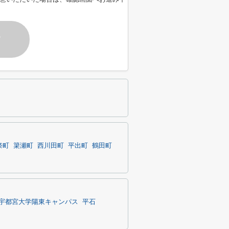
す
祭町
簗瀬町
西川田町
平出町
鶴田町
宇都宮大学陽東キャンパス
平石