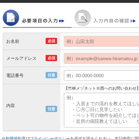
お名前
必須
メールアドレス
必須
電話番号
任意
【竹林メゾネットⅢ西へのお問い合わせ
内容
任意
※
利用規約
及び
プライバシーポリシー
を必ずお読みください。左記内容に同