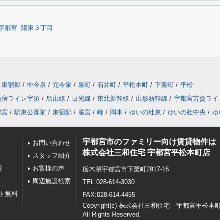
宇都宮
陽東３丁目
東宿郷
/
中今泉
/
元今泉
/
泉町
/
石井町
/
平松本町
/
下栗町
/
平松
新宿ライン宇須
/
烏山線
/
日光線
/
東北新幹線
/
山形新幹線
/
宇都宮芳賀ライ
都宮
/
駅東公園前
/
東宿郷
/
雀宮
/
峰
/
岡本
/
ゆいの杜東
/
ゆいの杜中央
/
ゆ
宇都宮市のファミリー向け賃貸物件は
お問い合わせ
株式会社三和住宅 宇都宮平松本町店
スタッフ紹介
円
お客様の声
栃木県宇都宮市下栗町2917-16
周辺施設検索
TEL:028-614-3030
ト無料
FAX:028-614-4455
Copyright(c) 株式会社三和住宅 宇都宮平松本
All Rights Reserved.