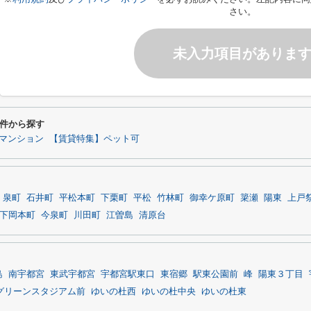
さい。
未入力項目がありま
件から探す
マンション
【賃貸特集】ペット可
泉町
石井町
平松本町
下栗町
平松
竹林町
御幸ケ原町
簗瀬
陽東
上戸
下岡本町
今泉町
川田町
江曽島
清原台
島
南宇都宮
東武宇都宮
宇都宮駅東口
東宿郷
駅東公園前
峰
陽東３丁目
グリーンスタジアム前
ゆいの杜西
ゆいの杜中央
ゆいの杜東