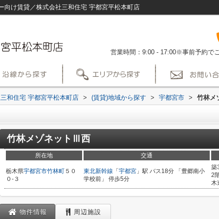
ー向け賃貸／株式会社三和住宅 宇都宮平松本町店
営業時間：9:00 - 17:00※事前予
三和住宅 宇都宮平松本町店
>
(賃貸)地域から探す
>
宇都宮市
>
竹林メ
竹林メゾネットⅢ西
所在地
交通
築
栃木県
宇都宮市
竹林町
５０
東北新幹線
「
宇都宮
」駅 バス18分 「豊郷南小
2
０-３
学校前」 停歩5分
木
物件情報
周辺施設