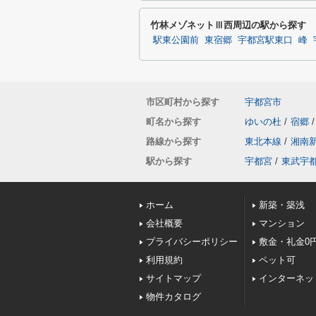
竹林メゾネットⅢ西周辺の駅から探す
駅東公園前
東宿郷
宇都宮駅東口
峰
市区町村から探す
宇都宮市
町名から探す
ゆいの杜
/
宿郷
/
路線から探す
東北本線
/
湘南
駅から探す
宇都宮
/
東武宇
ホーム
新築・築浅
会社概要
マンション
プライバシーポリシー
敷金・礼金0
利用規約
ペット可
サイトマップ
インターネッ
物件カタログ