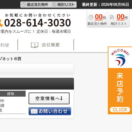
最終更新：2026年08月06日
00
00
件
件
最近見た物件
検討リスト
約でご案内をスムーズに！
定休日：毎週水曜日
ゾネットⅢ西
建物
空室情報へ
3年
階建
造