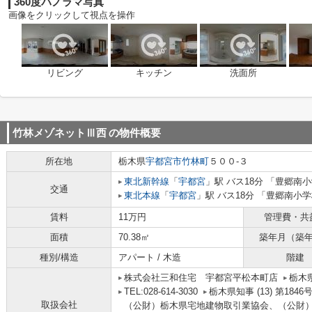
360度パノラマ写真
画像をクリックして視点を操作
リビング
キッチン
洗面所
竹林メゾネットⅢ西
の物件概要
所在地
栃木県
宇都宮市
竹林町
５００-３
東北新幹線
「
宇都宮
」駅 バス18分 「豊郷南
交通
東北本線
「
宇都宮
」駅 バス18分 「豊郷南小学
賃料
11万円
管理費・共
面積
70.38㎡
築年月（築
種別/構造
アパート / 木造
階建
株式会社三和住宅 宇都宮平松本町店
栃木県
TEL:028-614-3030
栃木県知事 (13) 第1846
取扱会社
（公財）栃木県宅地建物取引業協会、（公財