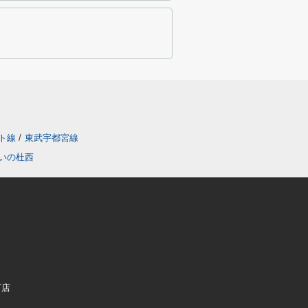
ト線
/
東武宇都宮線
いの杜西
町店