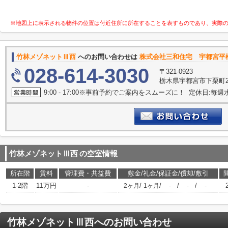
※地図上に表示される物件の位置は付近住所に所在することを表すものであり、実際
竹林メゾネットⅢ西
へのお問い合わせは
株式会社三和住宅 宇都宮平
028-614-3030
〒321-0923
栃木県宇都宮市下栗町29
9:00 - 17:00※事前予約でご案内をスムーズに！ 定休日:毎週
竹林メゾネットⅢ西
の空室情報
所在階
賃料
管理費・共益費
敷金/礼金/保証金/償却/敷引
1-2階
11万円
-
/
/
/
/
2ヶ月
1ヶ月
-
-
-
竹林メゾネットⅢ西
へのお問い合わせ