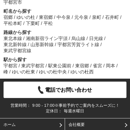
宇都宮市
町名から探す
宿郷
/
ゆいの杜
/
東宿郷
/
中今泉
/
元今泉
/
泉町
/
石井町
/
平松本町
/
下栗町
/
平松
路線から探す
東北本線
/
湘南新宿ライン宇須
/
烏山線
/
日光線
/
東北新幹線
/
山形新幹線
/
宇都宮芳賀ライト線
/
東武宇都宮線
駅から探す
宇都宮
/
東武宇都宮
/
駅東公園前
/
東宿郷
/
雀宮
/
岡本
/
峰
/
ゆいの杜東
/
ゆいの杜中央
/
ゆいの杜西
電話でお問い合わせ
営業時間：
9:00 - 17:00※事前予約でご案内をスムーズに！
定休日：
毎週水曜日
ホーム
会社概要