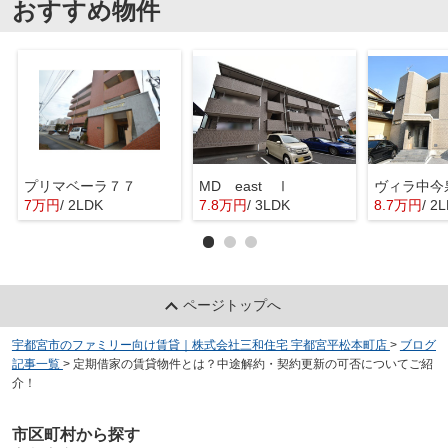
おすすめ物件
プリマベーラ７７
MD east Ⅰ
ヴィラ中今
7万円
/ 2LDK
7.8万円
/ 3LDK
8.7万円
/ 2
ページトップへ
宇都宮市のファミリー向け賃貸｜株式会社三和住宅 宇都宮平松本町店
>
ブログ
記事一覧
>
定期借家の賃貸物件とは？中途解約・契約更新の可否についてご紹
介！
市区町村から探す