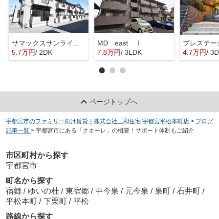
サマックスサンライズ陽東
MD east Ⅰ
プレステー
5.7万円
/ 2DK
7.8万円
/ 3LDK
4.7万円
/ 3
ページトップへ
宇都宮市のファミリー向け賃貸｜株式会社三和住宅 宇都宮平松本町店
>
ブログ
記事一覧
>
宇都宮市にある「クオーレ」の概要！サポート体制もご紹介
市区町村から探す
宇都宮市
町名から探す
宿郷
/
ゆいの杜
/
東宿郷
/
中今泉
/
元今泉
/
泉町
/
石井町
/
平松本町
/
下栗町
/
平松
路線から探す