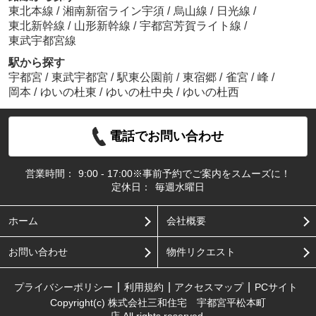
東北本線
/
湘南新宿ライン宇須
/
烏山線
/
日光線
/
東北新幹線
/
山形新幹線
/
宇都宮芳賀ライト線
/
東武宇都宮線
駅から探す
宇都宮
/
東武宇都宮
/
駅東公園前
/
東宿郷
/
雀宮
/
峰
/
岡本
/
ゆいの杜東
/
ゆいの杜中央
/
ゆいの杜西
電話でお問い合わせ
営業時間：
9:00 - 17:00※事前予約でご案内をスムーズに！
定休日：
毎週水曜日
ホーム
会社概要
お問い合わせ
物件リクエスト
プライバシーポリシー
利用規約
アクセスマップ
PCサイト
Copyright(c) 株式会社三和住宅 宇都宮平松本町
店 All rights reserved.