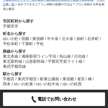
記事一覧
>
自分でできるエアコン掃除の範囲や方法は？プロに依頼する料金相
場も解説
市区町村から探す
宇都宮市
町名から探す
ゆいの杜
/
宿郷
/
東宿郷
/
中今泉
/
元今泉
/
泉町
/
石井町
/
平松本町
/
下栗町
/
平松
路線から探す
東北本線
/
湘南新宿ライン宇須
/
烏山線
/
日光線
/
東北新幹線
/
山形新幹線
/
宇都宮芳賀ライト線
/
東武宇都宮線
駅から探す
宇都宮
/
東武宇都宮
/
駅東公園前
/
東宿郷
/
雀宮
/
峰
/
岡本
/
ゆいの杜東
/
ゆいの杜中央
/
ゆいの杜西
電話でお問い合わせ