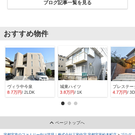
ブログ記事一覧を見る
おすすめ物件
ヴィラ中今泉
城東ハイツ
プレステー
8.7万円
/ 2LDK
3.8万円
/ 1K
4.7万円
/ 3
ページトップへ
宇都宮市のファミリー向け賃貸｜株式会社三和住宅 宇都宮平松本町店
>
ブログ