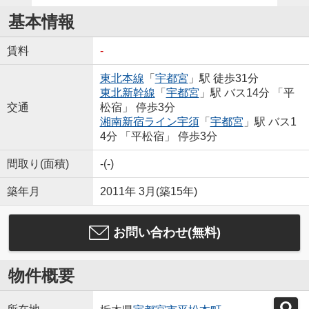
基本情報
賃料
-
東北本線
「
宇都宮
」駅 徒歩31分
東北新幹線
「
宇都宮
」駅 バス14分 「平
交通
松宿」 停歩3分
湘南新宿ライン宇須
「
宇都宮
」駅 バス1
4分 「平松宿」 停歩3分
間取り(面積)
-(-)
築年月
2011年 3月(築15年)
お問い合わせ(無料)
物件概要