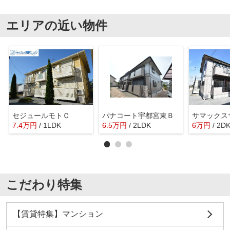
エリアの近い物件
セジュールモトＣ
パナコート宇都宮東Ｂ
7.4
万
円
/ 1LDK
6.5
万
円
/ 2LDK
6
万
円
/ 2D
こだわり特集
【賃貸特集】マンション