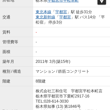
所在地
栃木県
宇都宮市
平松本町
東北本線
「
宇都宮
」駅 徒歩31分
交通
東北新幹線
「
宇都宮
」駅 バス14分 「平
松宿」 停歩3分
賃料
-
管理費等
-
面積
-
築年月
2011年 3月(築15年)
種別 / 構造
マンション / 鉄筋コンクリート
階建
8階建
株式会社三和住宅 宇都宮平松本町店
栃木県宇都宮市下栗町2917-16
TEL:028-614-3030
栃木県知事 (13) 第1846号