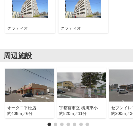
クラティオ
クラティオ
周辺施設
オータニ平松店
宇都宮市立 横川東小学校
約408m／6分
約820m／11分
約200m／