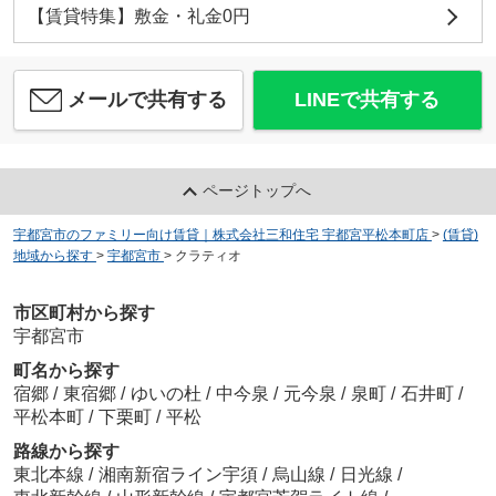
【賃貸特集】敷金・礼金0円
メールで共有する
LINEで共有する
ページトップへ
宇都宮市のファミリー向け賃貸｜株式会社三和住宅 宇都宮平松本町店
>
(賃貸)
地域から探す
>
宇都宮市
>
クラティオ
市区町村から探す
宇都宮市
町名から探す
宿郷
/
東宿郷
/
ゆいの杜
/
中今泉
/
元今泉
/
泉町
/
石井町
/
平松本町
/
下栗町
/
平松
路線から探す
東北本線
/
湘南新宿ライン宇須
/
烏山線
/
日光線
/