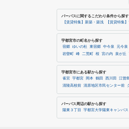
パーパスに関するこだわり条件から探す
【賃貸特集】新築・築浅
【賃貸特集】
宇都宮市の町名から探す
宿郷
ゆいの杜
東宿郷
中今泉
元今泉
岩曽町
峰
二荒町
桜
宮の内
泉が丘
宇都宮市にある駅から探す
雀宮
宇都宮
岡本
鶴田
西川田
江曽
清陵高校前
清原地区市民センター前
パーパス周辺の駅から探す
陽東３丁目
宇都宮大学陽東キャンパス