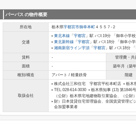
パーパス
の物件概要
所在地
栃木県
宇都宮市
御幸本町
４５５７-２
東北本線
「
宇都宮
」駅 バス19分 「御幸小学校
東北新幹線
「
宇都宮
」駅 バス18分 「御幸小
交通
湘南新宿ライン宇須
「
宇都宮
」駅 バス18分 
賃料
-
管理費・共
面積
-
築年月（築
種別/構造
アパート / 軽量鉄骨
階建
株式会社三和住宅 宇都宮平松本町店
栃木県
TEL:028-614-3030
栃木県知事 (13) 第1846
取扱会社
（公財）栃木県宅地建物取引業協会、（公財
財）日本賃貸住宅管理協会、全国賃貸管理ビ
会加盟事業者