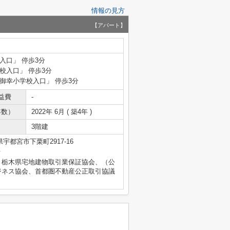
情報の見方
【アパート】
入口」 停歩3分
学校入口」 停歩3分
「御幸小学校入口」 停歩3分
益費
-
年数）
2022年 6月 ( 築4年 )
3階建
宇都宮市下栗町2917-16
号
）栃木県宅地建物取引業保証協会、（公
ジネス協会、首都圏不動産公正取引協議