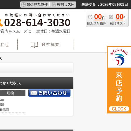
最終更新：2026年08月09日
00
00
件
件
最近見た物件
検討リスト
約でご案内をスムーズに！
定休日：毎週水曜日
ス
わせください。
建物
4年
階建
量鉄骨