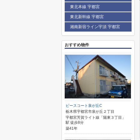
東北本線 宇都宮
東北新幹線 宇都宮
湘南新宿ライン宇須 宇都宮
おすすめ物件
ピースコート泉が丘C
栃木県宇都宮市泉が丘２丁目
宇都宮芳賀ライト線「陽東３丁目」
駅 徒歩8分
築41年