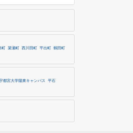
祭町
簗瀬町
西川田町
平出町
鶴田町
宇都宮大学陽東キャンパス
平石