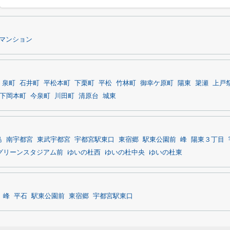
マンション
泉町
石井町
平松本町
下栗町
平松
竹林町
御幸ケ原町
陽東
簗瀬
上戸
下岡本町
今泉町
川田町
清原台
城東
島
南宇都宮
東武宇都宮
宇都宮駅東口
東宿郷
駅東公園前
峰
陽東３丁目
グリーンスタジアム前
ゆいの杜西
ゆいの杜中央
ゆいの杜東
峰
平石
駅東公園前
東宿郷
宇都宮駅東口