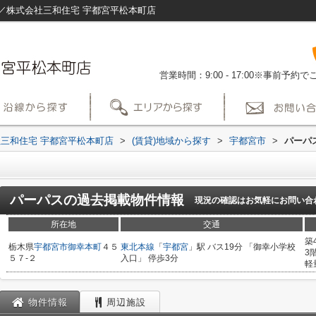
／株式会社三和住宅 宇都宮平松本町店
営業時間：9:00 - 17:00※事前予
三和住宅 宇都宮平松本町店
>
(賃貸)地域から探す
>
宇都宮市
>
パーパ
パーパス
の過去掲載物件情報
現況の確認はお気軽にお問い合
所在地
交通
築
栃木県
宇都宮市
御幸本町
４５
東北本線
「
宇都宮
」駅 バス19分 「御幸小学校
3
５７-２
入口」 停歩3分
軽
物件情報
周辺施設