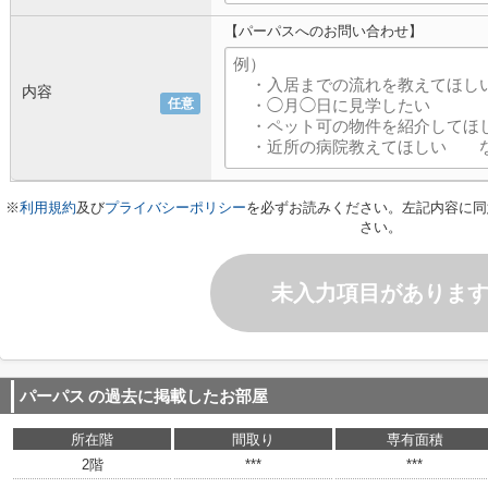
【パーパスへのお問い合わせ】
内容
任意
※
利用規約
及び
プライバシーポリシー
を必ずお読みください。左記内容に同
さい。
未入力項目がありま
パーパス
の過去に掲載したお部屋
所在階
間取り
専有面積
2階
***
***