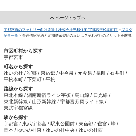
ページトップへ
宇都宮市のファミリー向け賃貸｜株式会社三和住宅 宇都宮平松本町店
>
ブログ
記事一覧
>
普通借家契約と定期借家契約の違いは？それぞれのメリットを解説
市区町村から探す
宇都宮市
町名から探す
ゆいの杜
/
宿郷
/
東宿郷
/
中今泉
/
元今泉
/
泉町
/
石井町
/
平松本町
/
下栗町
/
平松
路線から探す
東北本線
/
湘南新宿ライン宇須
/
烏山線
/
日光線
/
東北新幹線
/
山形新幹線
/
宇都宮芳賀ライト線
/
東武宇都宮線
駅から探す
宇都宮
/
東武宇都宮
/
駅東公園前
/
東宿郷
/
雀宮
/
峰
/
岡本
/
ゆいの杜東
/
ゆいの杜中央
/
ゆいの杜西