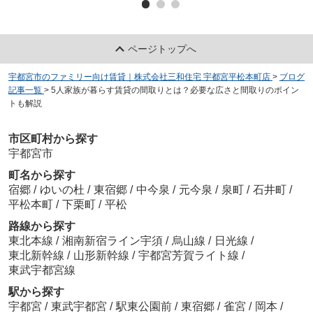
ページトップへ
宇都宮市のファミリー向け賃貸｜株式会社三和住宅 宇都宮平松本町店
>
ブログ
記事一覧
>
5人家族が暮らす賃貸の間取りとは？必要な広さと間取りのポイン
トも解説
市区町村から探す
宇都宮市
町名から探す
宿郷
/
ゆいの杜
/
東宿郷
/
中今泉
/
元今泉
/
泉町
/
石井町
/
平松本町
/
下栗町
/
平松
路線から探す
東北本線
/
湘南新宿ライン宇須
/
烏山線
/
日光線
/
東北新幹線
/
山形新幹線
/
宇都宮芳賀ライト線
/
東武宇都宮線
駅から探す
宇都宮
/
東武宇都宮
/
駅東公園前
/
東宿郷
/
雀宮
/
岡本
/