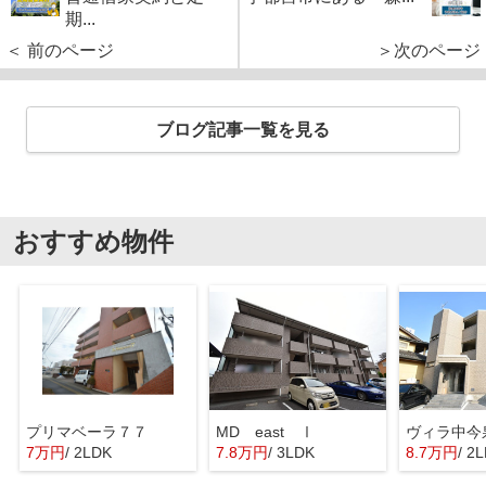
期...
＜ 前のページ
＞次のページ
ブログ記事一覧を見る
おすすめ物件
プリマベーラ７７
MD east Ⅰ
ヴィラ中今
7万円
/ 2LDK
7.8万円
/ 3LDK
8.7万円
/ 2