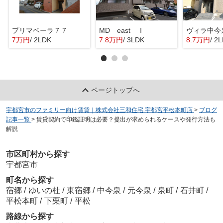
プリマベーラ７７
MD east Ⅰ
ヴィラ中今
7万円
/ 2LDK
7.8万円
/ 3LDK
8.7万円
/ 2
ページトップへ
宇都宮市のファミリー向け賃貸｜株式会社三和住宅 宇都宮平松本町店
>
ブログ
記事一覧
>
賃貸契約で印鑑証明は必要？提出が求められるケースや発行方法も
解説
市区町村から探す
宇都宮市
町名から探す
宿郷
/
ゆいの杜
/
東宿郷
/
中今泉
/
元今泉
/
泉町
/
石井町
/
平松本町
/
下栗町
/
平松
路線から探す