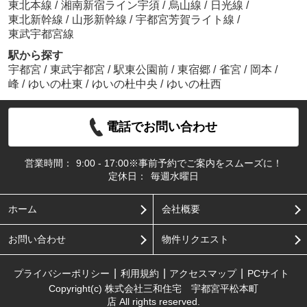
東北本線
/
湘南新宿ライン宇須
/
烏山線
/
日光線
/
東北新幹線
/
山形新幹線
/
宇都宮芳賀ライト線
/
東武宇都宮線
駅から探す
宇都宮
/
東武宇都宮
/
駅東公園前
/
東宿郷
/
雀宮
/
岡本
/
峰
/
ゆいの杜東
/
ゆいの杜中央
/
ゆいの杜西
電話でお問い合わせ
営業時間：
9:00 - 17:00※事前予約でご案内をスムーズに！
定休日：
毎週水曜日
ホーム
会社概要
お問い合わせ
物件リクエスト
プライバシーポリシー
利用規約
アクセスマップ
PCサイト
Copyright(c) 株式会社三和住宅 宇都宮平松本町
店 All rights reserved.