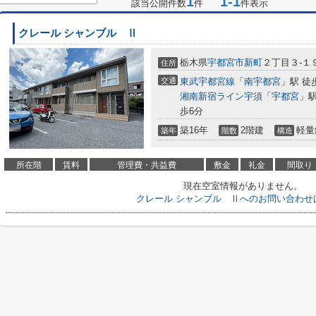
1
1-1
該当公開件数
件
件表示
クレール シャンブル Ⅱ
栃木県
宇都宮市
新町
２丁目３-１
住所
交通
東武宇都宮線
「
南宇都宮
」駅 徒
湘南新宿ライン宇須
「
宇都宮
」駅
歩6分
築16年
2階建
軽量
築年
階数
構造
所在階
賃料
管理費・共益費
敷金
礼金
間取り
現在空室情報がありません。
クレール シャンブル Ⅱへのお問い合わせ