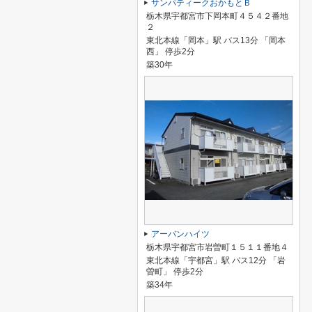
サンパティークおかもとＢ
栃木県宇都宮市下岡本町４５４２番地
２
東北本線「岡本」駅 バス13分 「岡本
西」 停歩2分
築30年
アーバンハイツ
栃木県宇都宮市岩曽町１５１１番地４
東北本線「宇都宮」駅 バス12分 「岩
曽町」 停歩2分
築34年