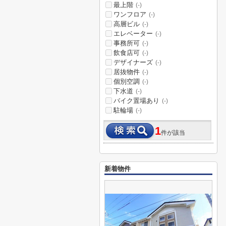
最上階
(-)
ワンフロア
(-)
高層ビル
(-)
エレベーター
(-)
事務所可
(-)
飲食店可
(-)
デザイナーズ
(-)
居抜物件
(-)
個別空調
(-)
下水道
(-)
バイク置場あり
(-)
駐輪場
(-)
1
件が該当
新着物件