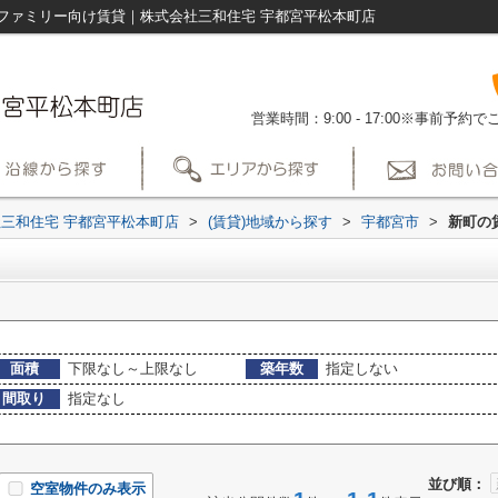
ファミリー向け賃貸｜株式会社三和住宅 宇都宮平松本町店
営業時間：9:00 - 17:00※事前予
三和住宅 宇都宮平松本町店
>
(賃貸)地域から探す
>
宇都宮市
>
新町の
面積
下限なし～上限なし
築年数
指定しない
間取り
指定なし
並び順：
空室物件のみ表示