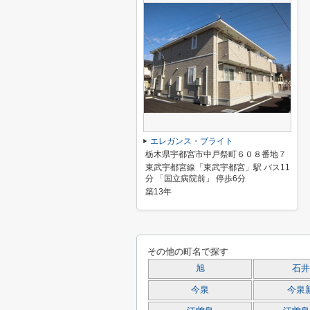
エレガンス・ブライト
栃木県宇都宮市中戸祭町６０８番地７
東武宇都宮線「東武宇都宮」駅 バス11
分 「国立病院前」 停歩6分
築13年
その他の町名で探す
旭
石井
今泉
今泉