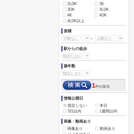
2LDK
3K
3DK
3LDK
4K
4DK
4LDK以上
面積
～
駅からの徒歩
築年数
1
件が該当
情報公開日
指定しない
本日
3日以内
1週間以内
画像・動画あり
画像あり
動画あり