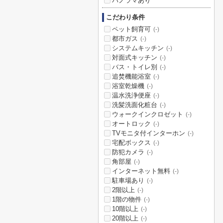
パノラマあり
こだわり条件
ペット飼育可
(-)
都市ガス
(-)
システムキッチン
(-)
対面式キッチン
(-)
バス・トイレ別
(-)
追焚機能浴室
(-)
浴室乾燥機
(-)
温水洗浄便座
(-)
洗髪洗面化粧台
(-)
ウォークインクロゼット
(-)
オートロック
(-)
TVモニタ付インターホン
(-)
宅配ボックス
(-)
防犯カメラ
(-)
角部屋
(-)
インターネット無料
(-)
駐車場あり
(-)
2階以上
(-)
1階の物件
(-)
10階以上
(-)
20階以上
(-)