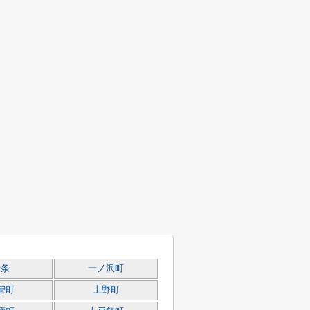
一条
一ノ沢町
曽町
上野町