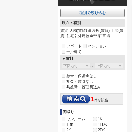
種別で絞り込む
現在の種別
賃貸,店舗(賃貸),事務所(賃貸),土地(賃
貸),住宅以外建物全部,駐車場
アパート
マンション
一戸建て
▼賃料
～
敷金・保証金なし
礼金・敷引なし
共益費・管理費込み
1
件が該当
間取り
ワンルーム
1K
1DK
1LDK
2K
2DK