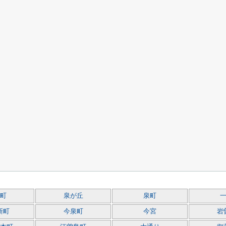
町
泉が丘
泉町
新町
今泉町
今宮
岩