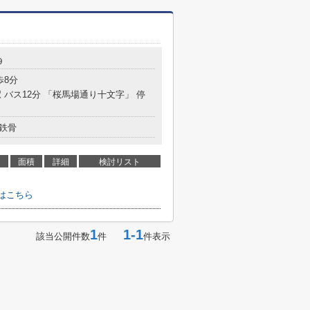
９
歩8分
 バス12分 「桜馬場通り十文字」 停
鉄骨
面積
詳細
検討リスト
はこちら
1
1-1
該当公開件数
件
件表示